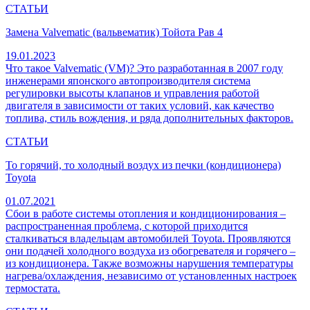
СТАТЬИ
Замена Valvematic (вальвематик) Тойота Рав 4
19.01.2023
Что такое Valvematic (VM)? Это разработанная в 2007 году
инженерами японского автопроизводителя система
регулировки высоты клапанов и управления работой
двигателя в зависимости от таких условий, как качество
топлива, стиль вождения, и ряда дополнительных факторов.
СТАТЬИ
То горячий, то холодный воздух из печки (кондиционера)
Toyota
01.07.2021
Сбои в работе системы отопления и кондиционирования –
распространенная проблема, с которой приходится
сталкиваться владельцам автомобилей Toyota. Проявляются
они подачей холодного воздуха из обогревателя и горячего –
из кондиционера. Также возможны нарушения температуры
нагрева/охлаждения, независимо от установленных настроек
термостата.