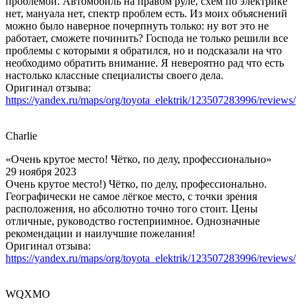
проблемой. Автомобиль на правом руле, схем по электрике
нет, мануала нет, спектр проблем есть. Из моих объяснений
можно было наверное почерпнуть только: ну вот это не
работает, сможете починить? Господа не только решили все
проблемы с которыми я обратился, но и подсказали на что
необходимо обратить внимание. Я невероятно рад что есть
настолько классные специалисты своего дела.
Оригинал отзыва:
https://yandex.ru/maps/org/toyota_elektrik/123507283996/reviews/
Charlie
«Очень крутое место! Чётко, по делу, профессионально»
29 ноября 2023
Очень крутое место!) Чётко, по делу, профессионально.
Географически не самое лёгкое место, с точки зрения
расположения, но абсолютно точно того стоит. Цены
отличные, руководство гостеприимное. Однозначные
рекомендации и наилучшие пожелания!
Оригинал отзыва:
https://yandex.ru/maps/org/toyota_elektrik/123507283996/reviews/
WQXMO