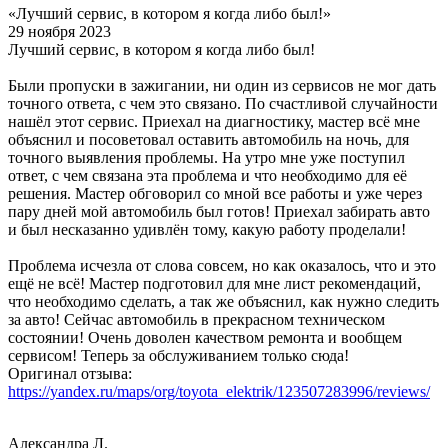
«Лучший сервис, в котором я когда либо был!»
29 ноября 2023
Лучший сервис, в котором я когда либо был!
Были пропуски в зажигании, ни один из сервисов не мог дать
точного ответа, с чем это связано. По счастливой случайности
нашёл этот сервис. Приехал на диагностику, мастер всё мне
объяснил и посоветовал оставить автомобиль на ночь, для
точного выявления проблемы. На утро мне уже поступил
ответ, с чем связана эта проблема и что необходимо для её
решения. Мастер обговорил со мной все работы и уже через
пару дней мой автомобиль был готов! Приехал забирать авто
и был несказанно удивлён тому, какую работу проделали!
Проблема исчезла от слова совсем, но как оказалось, что и это
ещё не всё! Мастер подготовил для мне лист рекомендаций,
что необходимо сделать, а так же объяснил, как нужно следить
за авто! Сейчас автомобиль в прекрасном техническом
состоянии! Очень доволен качеством ремонта и вообщем
сервисом! Теперь за обслуживанием только сюда!
Оригинал отзыва:
https://yandex.ru/maps/org/toyota_elektrik/123507283996/reviews/
Александра Л.