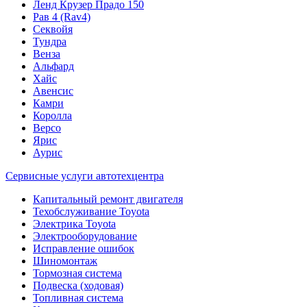
Ленд Крузер Прадо 150
Рав 4 (Rav4)
Секвойя
Тундра
Венза
Альфард
Хайс
Авенсис
Камри
Королла
Версо
Ярис
Аурис
Сервисные услуги автотехцентра
Капитальный ремонт двигателя
Техобслуживание Toyota
Электрика Toyota
Электрооборудование
Исправление ошибок
Шиномонтаж
Тормозная система
Подвеска (ходовая)
Топливная система