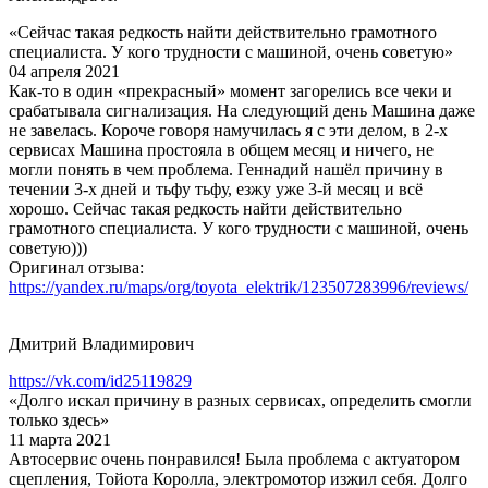
«Сейчас такая редкость найти действительно грамотного
специалиста. У кого трудности с машиной, очень советую»
04 апреля 2021
Как-то в один «прекрасный» момент загорелись все чеки и
срабатывала сигнализация. На следующий день Машина даже
не завелась. Короче говоря намучилась я с эти делом, в 2-х
сервисах Машина простояла в общем месяц и ничего, не
могли понять в чем проблема. Геннадий нашёл причину в
течении 3-х дней и тьфу тьфу, езжу уже 3-й месяц и всё
хорошо. Сейчас такая редкость найти действительно
грамотного специалиста. У кого трудности с машиной, очень
советую)))
Оригинал отзыва:
https://yandex.ru/maps/org/toyota_elektrik/123507283996/reviews/
Дмитрий Владимирович
https://vk.com/id25119829
«Долго искал причину в разных сервисах, определить смогли
только здесь»
11 марта 2021
Автосервис очень понравился! Была проблема с актуатором
сцепления, Тойота Королла, электромотор изжил себя. Долго