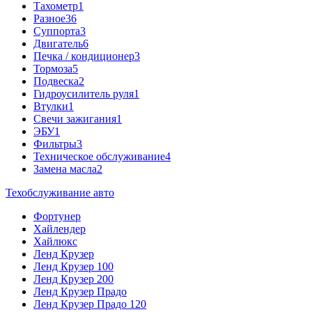
Тахометр
1
Разное
36
Cуппорта
3
Двигатель
6
Печка / кондиционер
3
Тормоза
5
Подвеска
2
Гидроусилитель руля
1
Втулки
1
Свечи зажигания
1
ЭБУ
1
Фильтры
3
Техническое обслуживание
4
Замена масла
2
Техобслуживание авто
Фортунер
Хайлендер
Хайлюкс
Ленд Крузер
Ленд Крузер 100
Ленд Крузер 200
Ленд Крузер Прадо
Ленд Крузер Прадо 120