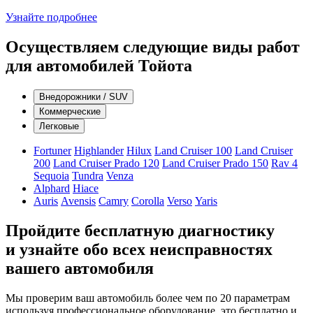
Узнайте подробнее
Осуществляем следующие виды работ
для автомобилей Тойота
Внедорожники / SUV
Коммерческие
Легковые
Fortuner
Highlander
Hilux
Land Cruiser 100
Land Cruiser
200
Land Cruiser Prado 120
Land Cruiser Prado 150
Rav 4
Sequoia
Tundra
Venza
Alphard
Hiace
Auris
Avensis
Camry
Corolla
Verso
Yaris
Пройдите бесплатную диагностику
и узнайте обо всех неисправностях
вашего автомобиля
Мы проверим ваш автомобиль более чем по 20 параметрам
используя профессиональное оборудование, это бесплатно и