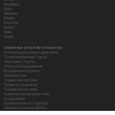
Альфард
Хайс
Авенсис
Камри
Королла
Версо
Ярис
Аурис
Сервисные услуги автотехцентра
Капитальный ремонт двигателя
Техобслуживание Toyota
Электрика Toyota
Электрооборудование
Исправление ошибок
Шиномонтаж
Тормозная система
Подвеска (ходовая)
Топливная система
Комплексная диагностика
Сход-развал
Кузовной ремонт (кузова)
Замена пыльника ШРУСа
Рычаг ручного тормоза