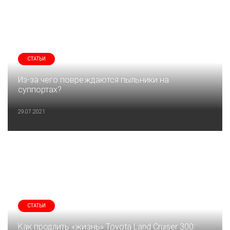
СТАТЬИ
Из-за чего повреждаются пыльники на
суппортах?
29.07.2021
СТАТЬИ
Как продлить «жизнь» Toyota Land Cruiser 300: