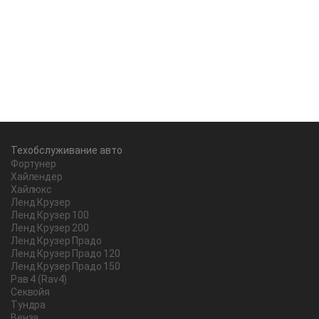
Техобслуживание авто
Фортунер
Хайлендер
Хайлюкс
Ленд Крузер
Ленд Крузер 100
Ленд Крузер 200
Ленд Крузер Прадо
Ленд Крузер Прадо 120
Ленд Крузер Прадо 150
Рав 4 (Rav4)
Секвойя
Тундра
Венза