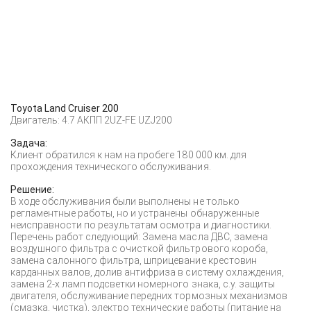
Toyota Land Cruiser 200
Двигатель: 4.7 АКПП 2UZ-FE UZJ200
Задача:
Клиент обратился к нам на пробеге 180 000 км. для
прохождения технического обслуживания.
Решение:
В ходе обслуживания были выполнены не только
регламентные работы, но и устранены обнаруженные
неисправности по результатам осмотра и диагностики.
Перечень работ следующий: Замена масла ДВС, замена
воздушного фильтра с очисткой фильтрового короба,
замена салонного фильтра, шприцевание крестовин
карданных валов, долив антифриза в систему охлаждения,
замена 2-х ламп подсветки номерного знака, с.у. защиты
двигателя, обслуживание передних тормозных механизмов
(смазка, чистка), электро технические работы (питание на