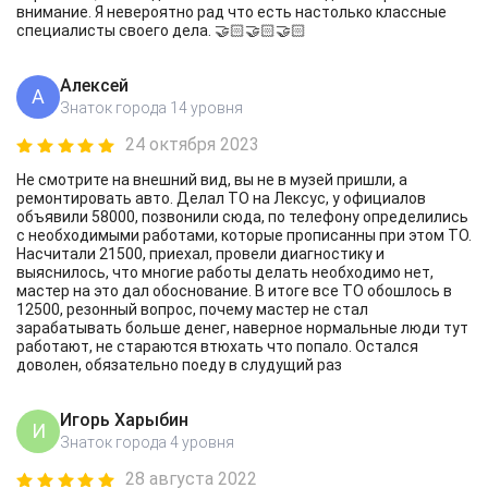
внимание. Я невероятно рад что есть настолько классные
специалисты своего дела. 🤝🏻🤝🏻🤝🏻
Алексей
А
Знаток города 14 уровня
24 октября 2023
Не смотрите на внешний вид, вы не в музей пришли, а
ремонтировать авто. Делал ТО на Лексус, у официалов
объявили 58000, позвонили сюда, по телефону определились
с необходимыми работами, которые прописанны при этом ТО.
Насчитали 21500, приехал, провели диагностику и
выяснилось, что многие работы делать необходимо нет,
мастер на это дал обоснование. В итоге все ТО обошлось в
12500, резонный вопрос, почему мастер не стал
зарабатывать больше денег, наверное нормальные люди тут
работают, не стараются втюхать что попало. Остался
доволен, обязательно поеду в слудущий раз
Игорь Харыбин
И
Знаток города 4 уровня
28 августа 2022