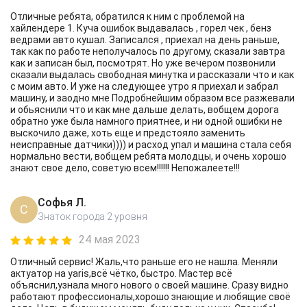
Отличные ребята, обратился к ним с проблемой на
хайлендере 1. Куча ошибок выдавалась , горел чек , бенз
ведрами авто кушал. Записался , приехал на день раньше,
так как по работе неполучалось по другому, сказали завтра
как и записан был, посмотрят. Но уже вечером позвонили
сказали выдалась свободная минутка и рассказали что и как
с моим авто. И уже на следующее утро я приехал и забрал
машину, и заодно мне Подробнейшим образом все разжевали
и обьяснили что и как мне дальше делать, вобщем дорога
обратно уже была намного приятнее, и ни одной ошибки не
выскочило даже, хоть еще и предстояло заменить
неисправные датчики)))) и расход упал и машина стала себя
нормально вести, вобщем ребята молодцы, и очень хорошо
знают свое дело, советую всем!!!!!! Непожалеете!!!
Софья Л.
С
Знаток города 2 уровня
24 мая 2023
Отличный сервис! Жаль,что раньше его не нашла. Меняли
актуатор на yaris,всё чётко, быстро. Мастер всё
объяснил,узнала много нового о своей машине. Сразу видно
работают профессионалы,хорошо знающие и любящие своё