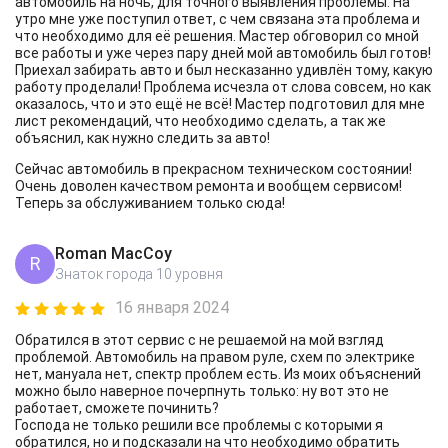
автомобиль на ночь, для точного выявления проблемы. На
утро мне уже поступил ответ, с чем связана эта проблема и
что необходимо для её решения. Мастер обговорил со мной
все работы и уже через пару дней мой автомобиль был готов!
Приехал забирать авто и был несказанно удивлён тому, какую
работу проделали! Проблема исчезла от слова совсем, но как
оказалось, что и это ещё не всё! Мастер подготовил для мне
лист рекомендаций, что необходимо сделать, а так же
объяснил, как нужно следить за авто!
Сейчас автомобиль в прекрасном техническом состоянии!
Очень доволен качеством ремонта и вообщем сервисом!
Теперь за обслуживанием только сюда!
Roman MacCoy
R
Знаток города 10 уровня
16 января 2024
Обратился в этот сервис с не решаемой на мой взгляд
проблемой. Автомобиль на правом руле, схем по электрике
нет, мануала нет, спектр проблем есть. Из моих объяснений
можно было наверное почерпнуть только: ну вот это не
работает, сможете починить?
Господа не только решили все проблемы с которыми я
обратился, но и подсказали на что необходимо обратить