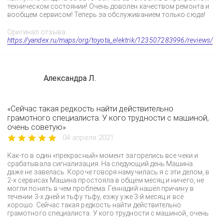
техническом состоянии! Очень доволен качеством ремонта и
вообщем сервисом! Теперь за обслуживанием только сюда!
Оригинал отзыва:
https://yandex.ru/maps/org/toyota_elektrik/123507283996/reviews/
Александра Л.
«Сейчас такая редкость найти действительно
грамотного специалиста. У кого трудности с машиной,
очень советую»
04 апреля 2021
Как-то в один «прекрасный» момент загорелись все чеки и
срабатывала сигнализация. На следующий день Машина
даже не завелась. Короче говоря намучилась я с эти делом, в
2-х сервисах Машина простояла в общем месяц и ничего, не
могли понять в чем проблема. Геннадий нашёл причину в
течении 3-х дней и тьфу тьфу, езжу уже 3-й месяц и всё
хорошо. Сейчас такая редкость найти действительно
грамотного специалиста. У кого трудности с машиной, очень