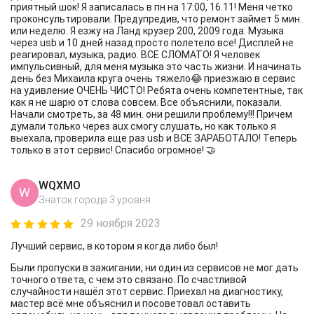
приятный шок! Я записалась в пн на 17:00, 16.11! Меня четко
проконсультировали. Предупредив, что ремонт займет 5 мин.
или неделю. Я езжу на Ланд крузер 200, 2009 года. Музыка
через usb и 10 дней назад просто полетело все! Дисплей не
реагировал, музыка, радио. ВСЕ СЛОМАТО! Я человек
импульсивный, для меня музыка это часть жизни. И начинать
день без Михаила круга очень тяжело😂 приезжаю в сервис
на удивление ОЧЕНЬ ЧИСТО! Ребята очень компетентные, так
как я не шарю от слова совсем. Все объяснили, показали.
Начали смотреть, за 48 мин. они решили проблему!!! Причем
думали только через aux смогу слушать, но как только я
выехала, проверила еще раз usb и ВСЕ ЗАРАБОТАЛО! Теперь
только в этот сервис! Спасибо огромное! 🤝
WQXMO
W
Знаток города 3 уровня
29 ноября 2023
Лучший сервис, в котором я когда либо был!
Были пропуски в зажигании, ни один из сервисов не мог дать
точного ответа, с чем это связано. По счастливой
случайности нашёл этот сервис. Приехал на диагностику,
мастер всё мне объяснил и посоветовал оставить