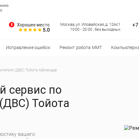
ванию
но
+7
Москва, ул. Иловайская, д. 12Ас1
Хорошее место
5.0
10:00 - 20:00 , без выходных
Исправление ошибок
Ремонт робота MMT
Компьютерна
игателя (ДВС) Тойота Хайлендер
 сервис по
(ДВС) Тойота
остику вашего