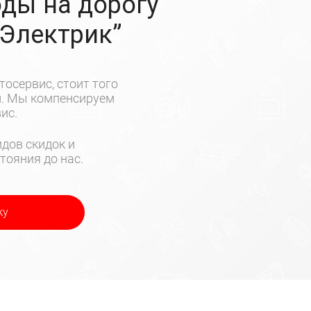
ды на дорогу
-Электрик”
тосервис, стоит того
м. Мы компенсируем
ис.
дов скидок и
тояния до нас.
ку