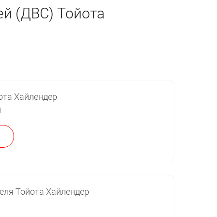
й (ДВС) Тойота
ота Хайлендер
й
еля Тойота Хайлендер