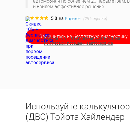
автомобиля по более чем 20 параметрам, 
и найдем эффективное решение
5.0
на
(
296
оценки)
Яндексе
Запишитесь на бесплатную диагностику
Скидка 10% + бесплатная диагностика
при первом посещении автосервиса
Используйте калькулятор
(ДВС) Тойота Хайлендер