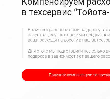
Компенсируем расхо
в техсервис
“Тойота
Время потраченное вами на дорогу в ав
качества услуг, которые мы предлагае
ваши расходы на дорогу в наш автосерв
Для этого мы подготовили несколько ви
подарков в зависимости от вашего расс
Получите компенсацию
за поезд