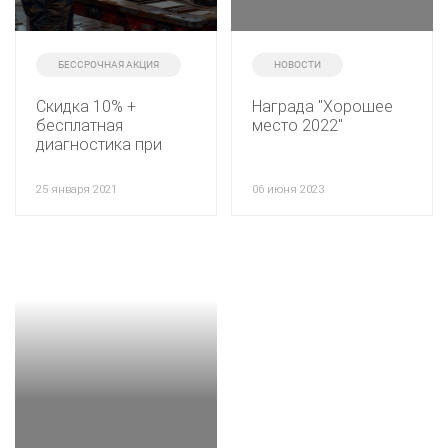
БЕССРОЧНАЯ АКЦИЯ
НОВОСТИ
Скидка 10% +
Награда "Хорошее
бесплатная
место 2022"
диагностика при
первом посещении
автосервиса!
25 января 2021
06 июня 2023