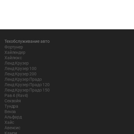
Техобслуживание авто
Фортунер
Хайлендер
Хайлюкс
Ленд Крузер
Ленд Крузер 100
Ленд Крузер 200
Ленд Крузер Прадо
Ленд Крузер Прадо 120
Ленд Крузер Прадо 150
Рав 4 (Rav4)
Секвойя
Тундра
Венза
Альфард
Хайс
Авенсис
Камри