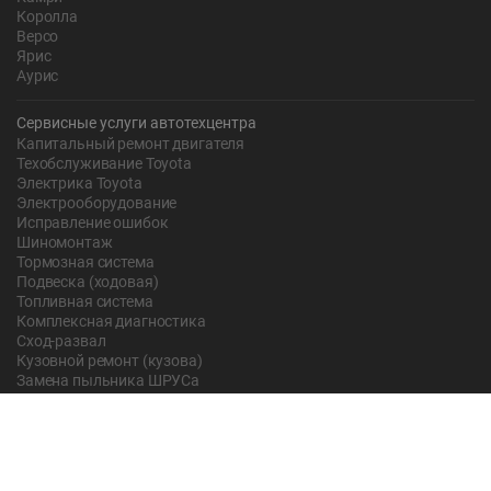
Королла
Версо
Ярис
Аурис
Сервисные услуги автотехцентра
Капитальный ремонт двигателя
Техобслуживание Toyota
Электрика Toyota
Электрооборудование
Исправление ошибок
Шиномонтаж
Тормозная система
Подвеска (ходовая)
Топливная система
Комплексная диагностика
Сход-развал
Кузовной ремонт (кузова)
Замена пыльника ШРУСа
Рычаг ручного тормоза
Редуктор
Прокладка поддона
Насос ГУР
Чистка дроссельной заслонки