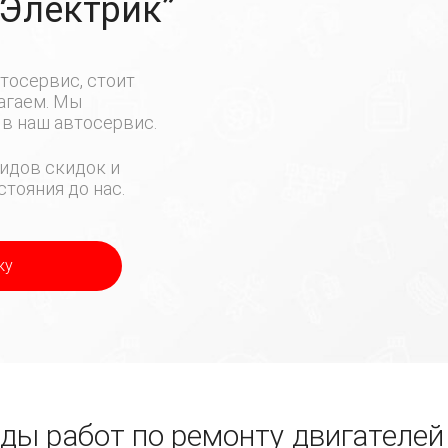
-Электрик”
тосервис, стоит
лагаем. Мы
в наш автосервис.
идов скидок и
тояния до нас.
ку
ы работ по ремонту двигателей