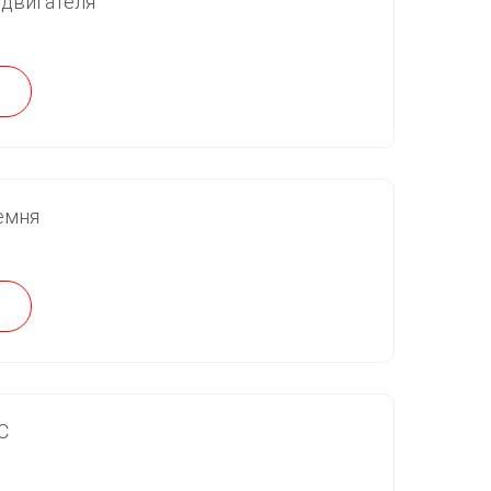
 двигателя
емня
С