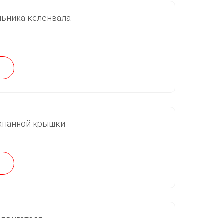
льника коленвала
апанной крышки