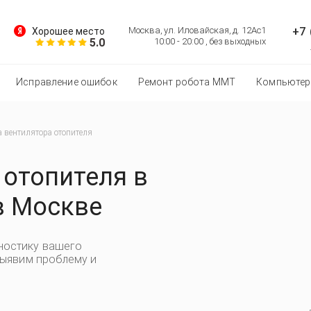
+7 
Москва, ул. Иловайская, д. 12Ас1
Хорошее место
5.0
10:00 - 20:00 , без выходных
Исправление ошибок
Ремонт робота MMT
Компьютер
 вентилятора отопителя
 отопителя в
в Москве
ностику вашего
выявим проблему и