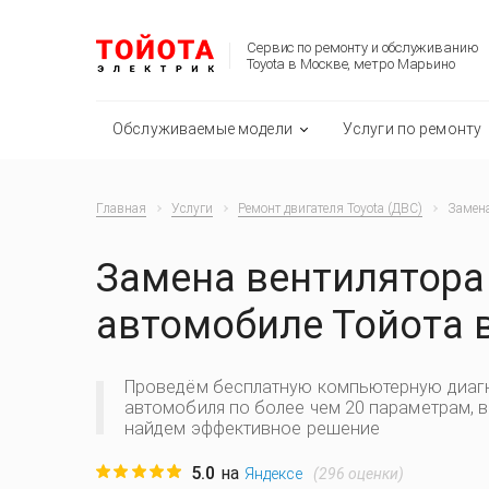
Сервис по ремонту и обслуживанию
Toyota в Москве, метро Марьино
Обслуживаемые модели
Услуги по ремонту
Главная
Услуги
Ремонт двигателя Toyota (ДВС)
Замена
Замена вентилятора
автомобиле Тойота 
Проведём бесплатную компьютерную диаг
автомобиля по более чем 20 параметрам, 
найдем эффективное решение
5.0
на
(
296
оценки)
Яндексе