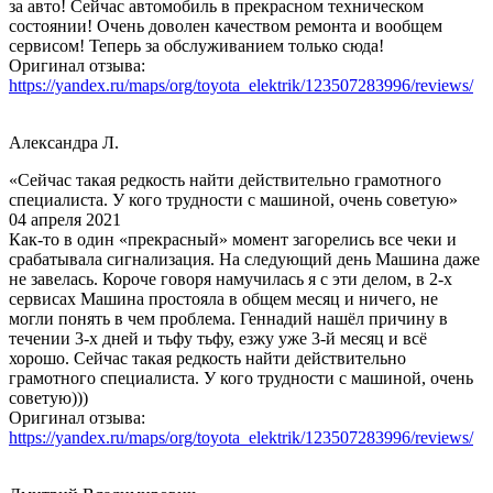
за авто! Сейчас автомобиль в прекрасном техническом
состоянии! Очень доволен качеством ремонта и вообщем
сервисом! Теперь за обслуживанием только сюда!
Оригинал отзыва:
https://yandex.ru/maps/org/toyota_elektrik/123507283996/reviews/
Александра Л.
«Сейчас такая редкость найти действительно грамотного
специалиста. У кого трудности с машиной, очень советую»
04 апреля 2021
Как-то в один «прекрасный» момент загорелись все чеки и
срабатывала сигнализация. На следующий день Машина даже
не завелась. Короче говоря намучилась я с эти делом, в 2-х
сервисах Машина простояла в общем месяц и ничего, не
могли понять в чем проблема. Геннадий нашёл причину в
течении 3-х дней и тьфу тьфу, езжу уже 3-й месяц и всё
хорошо. Сейчас такая редкость найти действительно
грамотного специалиста. У кого трудности с машиной, очень
советую)))
Оригинал отзыва:
https://yandex.ru/maps/org/toyota_elektrik/123507283996/reviews/