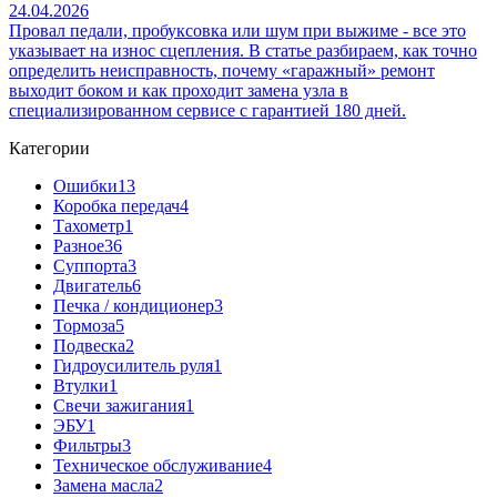
24.04.2026
Провал педали, пробуксовка или шум при выжиме - все это
указывает на износ сцепления. В статье разбираем, как точно
определить неисправность, почему «гаражный» ремонт
выходит боком и как проходит замена узла в
специализированном сервисе с гарантией 180 дней.
Категории
Ошибки
13
Коробка передач
4
Тахометр
1
Разное
36
Cуппорта
3
Двигатель
6
Печка / кондиционер
3
Тормоза
5
Подвеска
2
Гидроусилитель руля
1
Втулки
1
Свечи зажигания
1
ЭБУ
1
Фильтры
3
Техническое обслуживание
4
Замена масла
2