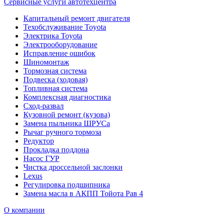
Сервисные услуги автотехцентра
Капитальный ремонт двигателя
Техобслуживание Toyota
Электрика Toyota
Электрооборудование
Исправление ошибок
Шиномонтаж
Тормозная система
Подвеска (ходовая)
Топливная система
Комплексная диагностика
Сход-развал
Кузовной ремонт (кузова)
Замена пыльника ШРУСа
Рычаг ручного тормоза
Редуктор
Прокладка поддона
Насос ГУР
Чистка дроссельной заслонки
Lexus
Регулировка подшипника
Замена масла в АКПП Тойота Рав 4
О компании