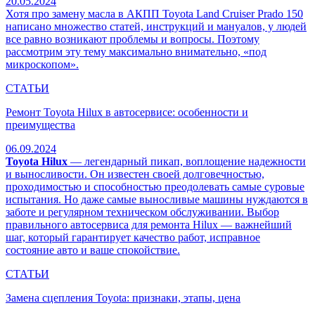
20.05.2024
Хотя про замену масла в АКПП Toyota Land Cruiser Prado 150
написано множество статей, инструкций и мануалов, у людей
все равно возникают проблемы и вопросы. Поэтому
рассмотрим эту тему максимально внимательно, «под
микроскопом».
СТАТЬИ
Ремонт Toyota Hilux в автосервисе: особенности и
преимущества
06.09.2024
Toyota Hilux
— легендарный пикап, воплощение надежности
и выносливости. Он известен своей долговечностью,
проходимостью и способностью преодолевать самые суровые
испытания. Но даже самые выносливые машины нуждаются в
заботе и регулярном техническом обслуживании. Выбор
правильного автосервиса для ремонта Hilux — важнейший
шаг, который гарантирует качество работ, исправное
состояние авто и ваше спокойствие.
СТАТЬИ
Замена сцепления Toyota: признаки, этапы, цена