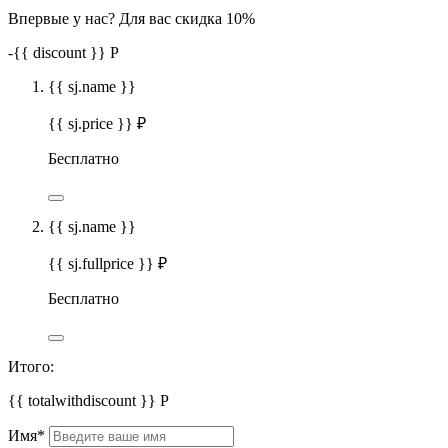
Впервые у нас? Для вас скидка 10%
-
{{ discount }}
Р
{{ sj.name }}
{{ sj.price }} ₽
Бесплатно
{{ sj.name }}
{{ sj.fullprice }} ₽
Бесплатно
Итого:
{{ totalwithdiscount }}
Р
Имя
*