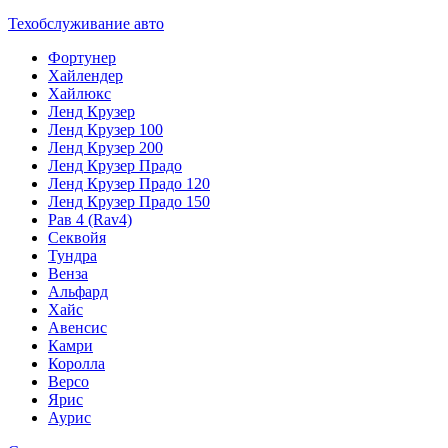
Техобслуживание авто
Фортунер
Хайлендер
Хайлюкс
Ленд Крузер
Ленд Крузер 100
Ленд Крузер 200
Ленд Крузер Прадо
Ленд Крузер Прадо 120
Ленд Крузер Прадо 150
Рав 4 (Rav4)
Секвойя
Тундра
Венза
Альфард
Хайс
Авенсис
Камри
Королла
Версо
Ярис
Аурис