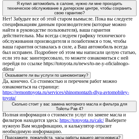
Я купил автомобиль в салоне, нужно ли мне проходить
техническое обслуживание в дилерском центре, чтобы сохранить
свою гарантию?
Нет! Забудьте все об этой старом вымысле. Пока вы следуете
спецификациям данным производителем (которые можно
найти в руководстве пользователя), ваша гарантия
действительна. Мы всегда следуем графику технического
обслуживания производителя и позаботимся о том, чтобы
ваша гарантия оставалась в силе, а Ваш автомобиль всегда
был исправен. Подробнее об этом мы написали целую статью,
если это вас заинтересовало, то можете ознакомиться с ней
перейдя по ссылке https://totoyota.ru/news/to-ne-y-oficialnogo-
dilera/
Оказываете ли вы услуги по шиномонтажу?
Да, конечно. Со стоимостью и перечнем работ можно
ознакомиться на странице:
https://remonttoyota.ru/services/shinomontazh-dlya-avtomobiley-
toyota/
Сколько стоит у вас замена моторного масла и фильтра для
Тойоты Рав 4?
Полная информация о стоимости услуг по замене масла и
фильтров находится здесь:
https://totoyota.ru/calc/
Выберите
нужную Вам модификацию, и калькулятор отразит
необходимую информацию.
Подскажите, пожалуйста, часы работы вашего автосервиса?