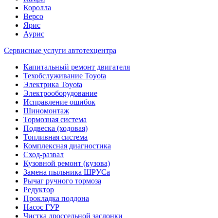
Королла
Версо
Ярис
Аурис
Сервисные услуги автотехцентра
Капитальный ремонт двигателя
Техобслуживание Toyota
Электрика Toyota
Электрооборудование
Исправление ошибок
Шиномонтаж
Тормозная система
Подвеска (ходовая)
Топливная система
Комплексная диагностика
Сход-развал
Кузовной ремонт (кузова)
Замена пыльника ШРУСа
Рычаг ручного тормоза
Редуктор
Прокладка поддона
Насос ГУР
Чистка дроссельной заслонки