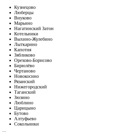
Кузнецово
Люберцы
Внуково
Марьино
Нагатинский Затон
Котельники
Выхино-Жулебино
Лыткарино
Капотня
Зябликово
Орехово-Борисово
Бирюлёво
Чертаново
Новокосино
Рязанский
Нижегородский
Таганский
Зюзино
Люблино
Царицыно
Бутово
Алтуфьево
Сокольники