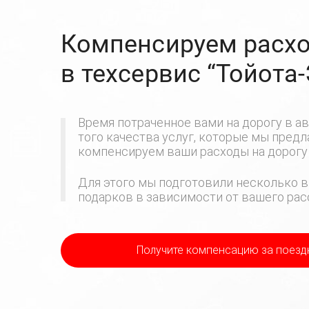
Компенсируем расхо
в техсервис
“Тойота
Время потраченное вами на дорогу в ав
того качества услуг, которые мы пред
компенсируем ваши расходы на дорогу 
Для этого мы подготовили несколько в
подарков в зависимости от вашего расс
Получите компенсацию
за поезд