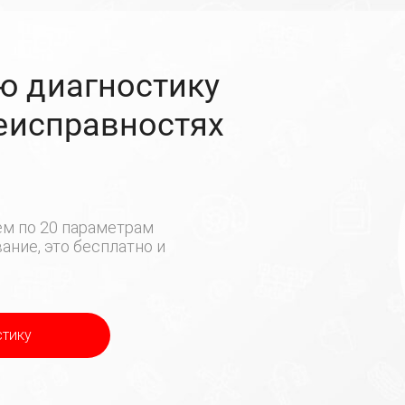
ю диагностику
неисправностях
м по 20 параметрам
ние, это бесплатно и
стику