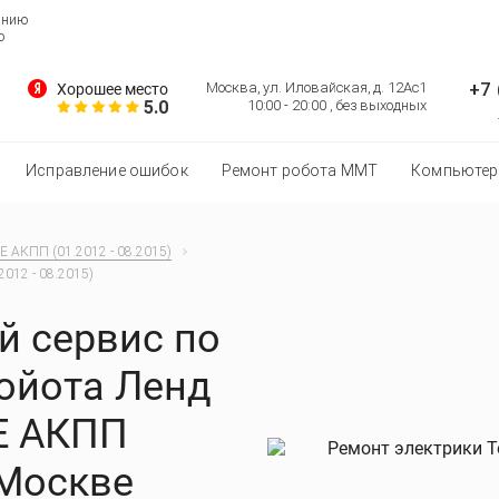
анию
о
+7 
Москва, ул. Иловайская, д. 12Ас1
Хорошее место
5.0
10:00 - 20:00 , без выходных
Исправление ошибок
Ремонт робота MMT
Компьютер
FE АКПП (01.2012 - 08.2015)
2012 - 08.2015)
 сервис по
Тойота Ленд
FE АКПП
 Москве