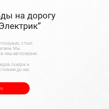
ды на дорогу
-Электрик”
тосервис, стоит
лагаем. Мы
в наш автосервис.
идов скидок и
тояния до нас.
ку