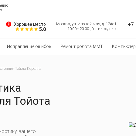
ванию
о
+7 
Москва, ул. Иловайская, д. 12Ас1
Хорошее место
5.0
10:00 - 20:00 , без выходных
Исправление ошибок
Ремонт робота MMT
Компьютер
остояния Тойота Королла
тика
ля Тойота
ностику вашего