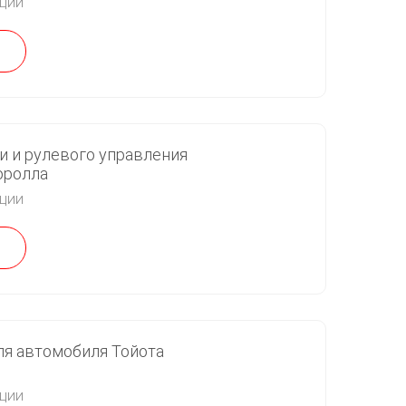
кции
и и рулевого управления
оролла
кции
ля автомобиля Тойота
кции