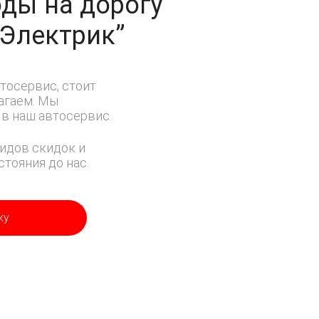
ды на дорогу
-Электрик”
тосервис, стоит
лагаем. Мы
в наш автосервис.
идов скидок и
тояния до нас.
ку