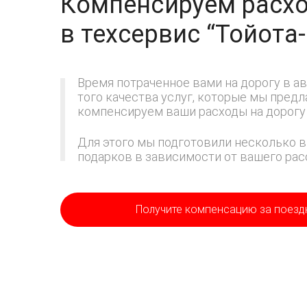
Компенсируем расхо
в техсервис
“Тойота
Время потраченное вами на дорогу в ав
того качества услуг, которые мы пред
компенсируем ваши расходы на дорогу 
Для этого мы подготовили несколько в
подарков в зависимости от вашего расс
Получите компенсацию
за поезд