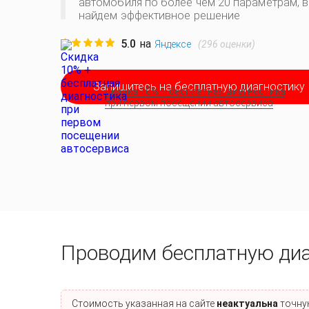
автомобиля по более чем 20 параметрам, 
найдем эффективное решение
5.0
на
(
296
оценки)
Яндексе
Запишитесь на бесплатную диагностику
Скидка 10% + бесплатная диагностика
при первом посещении автосервиса
Проводим бесплатную ди
Стоимость указанная на сайте
неактуальна
точную