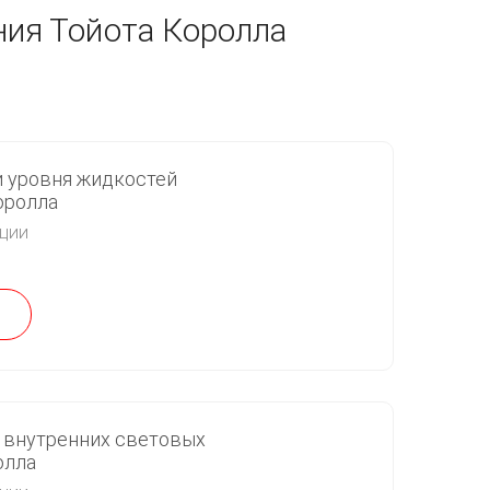
ния Тойота Королла
и уровня жидкостей
оролла
кции
 внутренних световых
олла