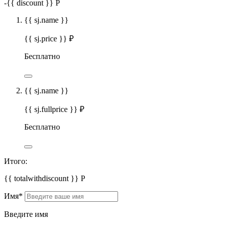
-
{{ discount }}
Р
{{ sj.name }}
{{ sj.price }} ₽
Бесплатно
{{ sj.name }}
{{ sj.fullprice }} ₽
Бесплатно
Итого:
{{ totalwithdiscount }}
Р
Имя
*
Введите имя