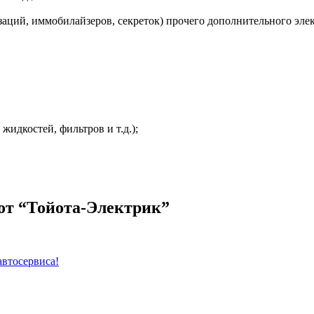
заций, иммобилайзеров, секреток) прочего дополнительного эле
жидкостей, фильтров и т.д.);
от “Тойота-Электрик”
автосервиса!