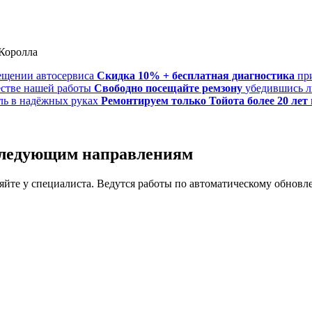
Скидка 10% + бесплатная диагностика
пр
Свободно посещайте ремзону
убедившись л
Ремонтируем только Тойота более 20 лет
 следующим направлениям
йте у специалиста. Ведутся работы по автоматическому обновле