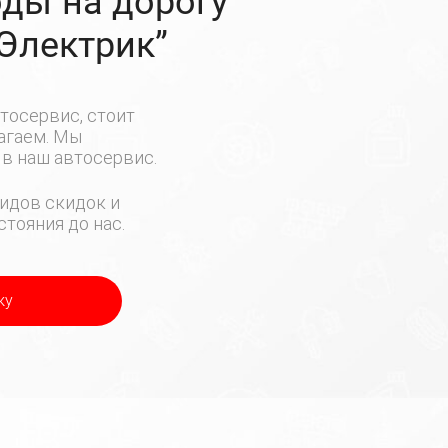
ды на дорогу
-Электрик”
тосервис, стоит
лагаем. Мы
в наш автосервис.
идов скидок и
тояния до нас.
ку