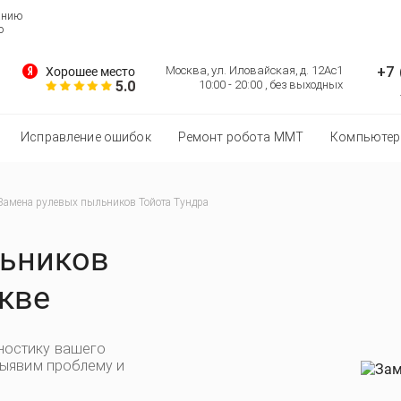
анию
о
+7 
Москва, ул. Иловайская, д. 12Ас1
Хорошее место
5.0
10:00 - 20:00 , без выходных
Исправление ошибок
Ремонт робота MMT
Компьютер
Замена рулевых пыльников Тойота Тундра
льников
кве
ностику вашего
выявим проблему и