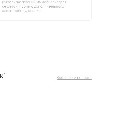
(автосигнализаций, иммобилайзеров,
секреток) прочего дополнительного
электрооборудования.
к”
Все акции и новости