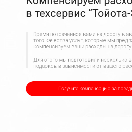
Компенсируем расхо
в техсервис
“Тойота
Время потраченное вами на дорогу в ав
того качества услуг, которые мы пред
компенсируем ваши расходы на дорогу 
Для этого мы подготовили несколько в
подарков в зависимости от вашего расс
Получите компенсацию
за поезд