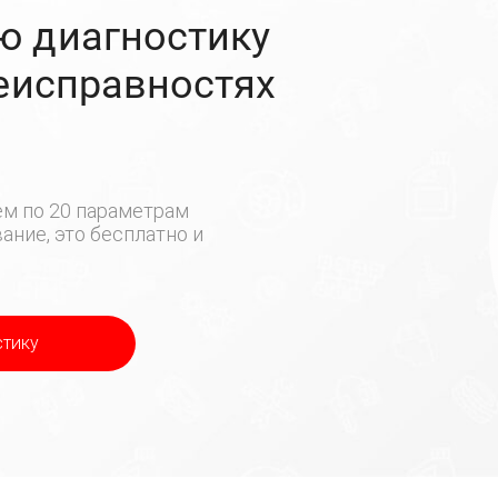
ю диагностику
неисправностях
м по 20 параметрам
ние, это бесплатно и
стику