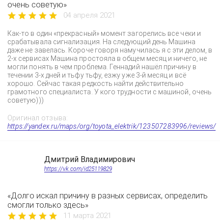
очень советую»
04 апреля 2021
Как-то в один «прекрасный» момент загорелись все чеки и
срабатывала сигнализация. На следующий день Машина
даже не завелась. Короче говоря намучилась я с эти делом, в
2-х сервисах Машина простояла в общем месяц и ничего, не
могли понять в чем проблема. Геннадий нашёл причину в
течении 3-х дней и тьфу тьфу, езжу уже 3-й месяц и всё
хорошо. Сейчас такая редкость найти действительно
грамотного специалиста. У кого трудности с машиной, очень
советую)))
Оригинал отзыва:
https://yandex.ru/maps/org/toyota_elektrik/123507283996/reviews/
Дмитрий Владимирович
https://vk.com/id25119829
«Долго искал причину в разных сервисах, определить
смогли только здесь»
11 марта 2021