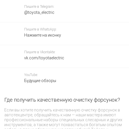
Пишите в Telegram:
@toyota_electric
Пишите в WhatsApp:
Нажмите на иконку
Пишите в Vkontakte:
vk.com/toyotaelectric
YouTube:
Будущие обзоры
Где получить качественную очистку форсунок?
Ч
Если вы хотите получить качественную очистку форсунок в
Вм
автотехцентре, обращайтесь к нам — наши мастера имеют
пр
профессиональные наборы специальных слесарных и других
Со
инструментов, а также могут похвастаться богатым опытом
эл