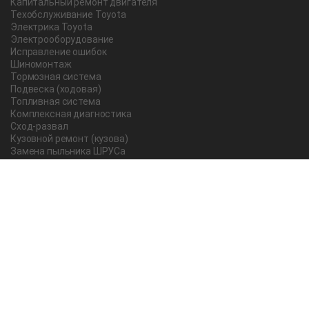
Капитальный ремонт двигателя
Техобслуживание Toyota
Электрика Toyota
Электрооборудование
Исправление ошибок
Шиномонтаж
Тормозная система
Подвеска (ходовая)
Топливная система
Комплексная диагностика
Сход-развал
Кузовной ремонт (кузова)
Замена пыльника ШРУСа
Рычаг ручного тормоза
Редуктор
Прокладка поддона
Насос ГУР
Чистка дроссельной заслонки
Lexus
Регулировка подшипника
Замена масла в АКПП Тойота Рав 4
О компании
Новости и акции
Вопрос-ответ