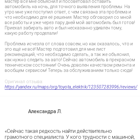
мастер всё мне объяснил и посоветовал оставить
автомобиль на ночь, для точного выявления проблемы. На
утро мне уже поступил ответ, с чем связана эта проблема и
что необходимо для её решения. Мастер обговорил со мной
все работы и уже через пару дней мой автомобиль был готов!
Приехал забирать авто и был несказанно удивлён тому,
какую работу проделали!
Проблема исчезла от слова совсем, но как оказалось, что и
это ещё не всё! Мастер подготовил для мне лист
рекомендаций, что необходимо сделать, а так же объяснил,
как нужно следить за авто! Сейчас автомобиль в прекрасном
техническом состоянии! Очень доволен качеством ремонта и
вообщем сервисом! Теперь за обслуживанием только сюда!
Оригинал отзыва:
https://yandex.ru/maps/org/toyota_elektrik/123507283996/reviews/
Александра Л.
«Сейчас такая редкость найти действительно
грамотного специалиста. У кого трудности с машиной,