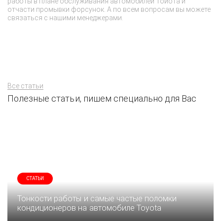
работы в плане обслуживания автомобилей Тойота и
н
отчасти промывки форсунок. А по всем вопросам вы можете
по
связаться с нашими менеджерами.
ос
Все статьи
Полезные статьи, пишем специально для Вас
СТАТЬИ
Тонкости работы и самые частые поломки
кондиционеров на автомобиле Toyota