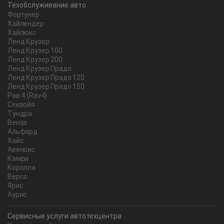
Техобслуживание авто
Фортунер
Хайлендер
Хайлюкс
Ленд Крузер
Ленд Крузер 100
Ленд Крузер 200
Ленд Крузер Прадо
Ленд Крузер Прадо 120
Ленд Крузер Прадо 150
Рав 4 (Rav4)
Секвойя
Тундра
Венза
Альфард
Хайс
Авенсис
Камри
Королла
Версо
Ярис
Аурис
Сервисные услуги автотехцентра