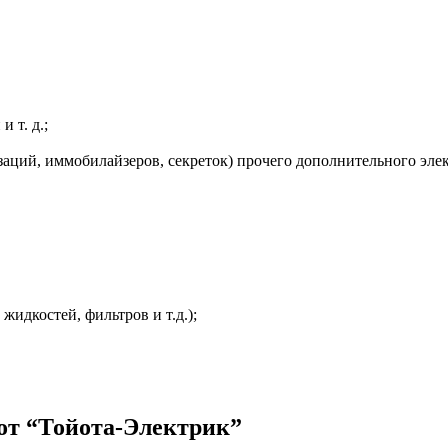
 т. д.;
заций, иммобилайзеров, секреток) прочего дополнительного эле
жидкостей, фильтров и т.д.);
от “Тойота-Электрик”