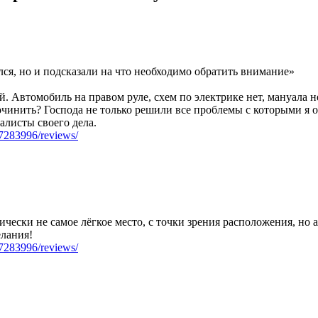
лся, но и подсказали на что необходимо обратить внимание»
й. Автомобиль на правом руле, схем по электрике нет, мануала 
починить? Господа не только решили все проблемы с которыми я о
алисты своего дела.
07283996/reviews/
фически не самое лёгкое место, с точки зрения расположения, но
лания!
07283996/reviews/