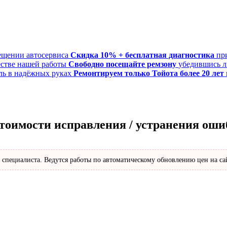
Скидка 10% + бесплатная диагностика
пр
Свободно посещайте ремзону
убедившись л
Ремонтируем только Тойота более 20 лет
стоимости исправления / устранения ош
 специалиста. Ведутся работы по автоматическому обновлению цен на са