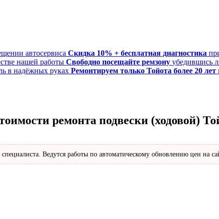
Скидка 10% + бесплатная диагностика
пр
Свободно посещайте ремзону
убедившись л
Ремонтируем только Тойота более 20 лет
тоимости ремонта подвески (ходовой) То
 специалиста. Ведутся работы по автоматическому обновлению цен на са