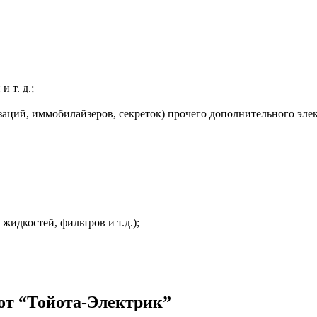
 т. д.;
заций, иммобилайзеров, секреток) прочего дополнительного эле
жидкостей, фильтров и т.д.);
от “Тойота-Электрик”