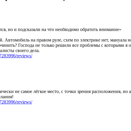
лся, но и подсказали на что необходимо обратить внимание»
й. Автомобиль на правом руле, схем по электрике нет, мануала 
починить? Господа не только решили все проблемы с которыми я о
алисты своего дела.
07283996/reviews/
фически не самое лёгкое место, с точки зрения расположения, но
лания!
07283996/reviews/