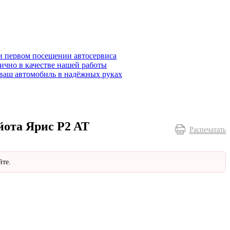
и первом посещении автосервиса
ично в качестве нашей работы
ваш автомобиль в надёжных руках
йота Ярис P2 AT
Распечатать
йте.