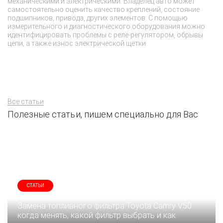
механическими и электрическими. Владелец авто может
ди
самостоятельно оценить качество креплений, состояние
д
подшипников, привода, других элементов. С помощью
измерительного и диагностического оборудования можно
идентифицировать проблемы с реле-регулятором, обрывы
цепи, а также износ электрической щетки.
Все статьи
Полезные статьи, пишем специально для Вас
СТАТЬИ
Замена топливного фильтра Toyota Camry V50:
когда менять, какой фильтр выбрать и как