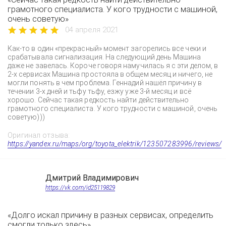
грамотного специалиста. У кого трудности с машиной,
очень советую»
04 апреля 2021
Как-то в один «прекрасный» момент загорелись все чеки и
срабатывала сигнализация. На следующий день Машина
даже не завелась. Короче говоря намучилась я с эти делом, в
2-х сервисах Машина простояла в общем месяц и ничего, не
могли понять в чем проблема. Геннадий нашёл причину в
течении 3-х дней и тьфу тьфу, езжу уже 3-й месяц и всё
хорошо. Сейчас такая редкость найти действительно
грамотного специалиста. У кого трудности с машиной, очень
советую)))
Оригинал отзыва:
https://yandex.ru/maps/org/toyota_elektrik/123507283996/reviews/
Дмитрий Владимирович
https://vk.com/id25119829
«Долго искал причину в разных сервисах, определить
смогли только здесь»