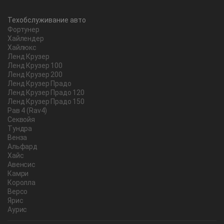
Техобслуживание авто
Фортунер
Хайлендер
Хайлюкс
Ленд Крузер
Ленд Крузер 100
Ленд Крузер 200
Ленд Крузер Прадо
Ленд Крузер Прадо 120
Ленд Крузер Прадо 150
Рав 4 (Rav4)
Секвойя
Тундра
Венза
Альфард
Хайс
Авенсис
Камри
Королла
Версо
Ярис
Аурис