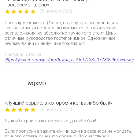
профессионально»
29 ноября 2023
Очень крутое место!) Чётко, по делу, профессионально.
Географически не самое лёгкое место, с точки зрения
расположения, но абсолютно точно того стоит. Цены
отличные, руководство гостеприимное. Однозначные
рекомендации и наилучшие пожелания!
Оригинал отзыва:
https://yandex.ru/maps/org/toyota_elektrik/123507283996/reviews/
WQXMO
«Лучший сервис, в котором я когда либо был!»
29 ноября 2023
Лучший сервис, в котором я когда либо был!
Были пропуски в зажигании, ни один из сервисов не мог дать
точного ответа, с чем это связано. По счастливой