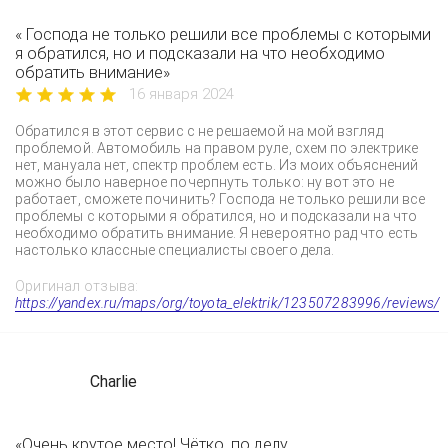
« Господа не только решили все проблемы с которыми
я обратился, но и подсказали на что необходимо
обратить внимание»
16 января 2024
Обратился в этот сервис с не решаемой на мой взгляд
проблемой. Автомобиль на правом руле, схем по электрике
нет, мануала нет, спектр проблем есть. Из моих объяснений
можно было наверное почерпнуть только: ну вот это не
работает, сможете починить? Господа не только решили все
проблемы с которыми я обратился, но и подсказали на что
необходимо обратить внимание. Я невероятно рад что есть
настолько классные специалисты своего дела.
Оригинал отзыва:
https://yandex.ru/maps/org/toyota_elektrik/123507283996/reviews/
Charlie
«Очень крутое место! Чётко, по делу,