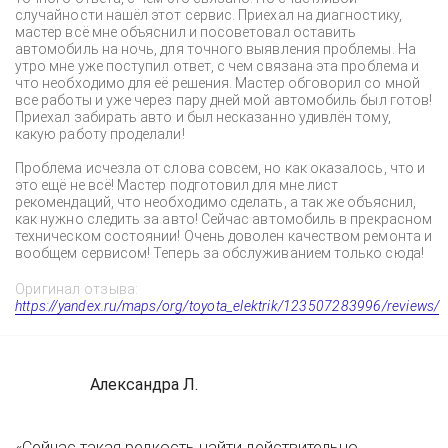
случайности нашёл этот сервис. Приехал на диагностику,
мастер всё мне объяснил и посоветовал оставить
автомобиль на ночь, для точного выявления проблемы. На
утро мне уже поступил ответ, с чем связана эта проблема и
что необходимо для её решения. Мастер обговорил со мной
все работы и уже через пару дней мой автомобиль был готов!
Приехал забирать авто и был несказанно удивлён тому,
какую работу проделали!
Проблема исчезла от слова совсем, но как оказалось, что и
это ещё не всё! Мастер подготовил для мне лист
рекомендаций, что необходимо сделать, а так же объяснил,
как нужно следить за авто! Сейчас автомобиль в прекрасном
техническом состоянии! Очень доволен качеством ремонта и
вообщем сервисом! Теперь за обслуживанием только сюда!
Оригинал отзыва:
https://yandex.ru/maps/org/toyota_elektrik/123507283996/reviews/
Александра Л.
«Сейчас такая редкость найти действительно