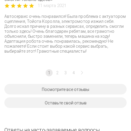
11 марта 2021
Автосервис очень понравился! Была проблема с актуатором
сцепления, Тойота Королла, электромотор изжил себя.
Долго искал причину в разных сервисах, определить смогли
только здесь! Очень благодарен ребятам, все грамотно
объяснили, быстро заменили, теперь машина на ходу!
Адаптация робота очень понравилась, рекомендую! Не
пожалеете! Если стоит выбор какой сервис выбрать,
выбирайте этот! Грамотные специалисты!
1
2
3
4
Посмотрите все отзывы
Оставьте свой отзыв
Ответы на часто-задаваемые вопросы