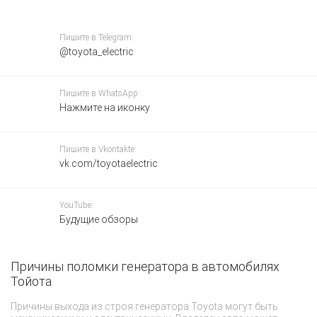
Пишите в Telegram:
@toyota_electric
Пишите в WhatsApp:
Нажмите на иконку
Пишите в Vkontakte:
vk.com/toyotaelectric
YouTube:
Будущие обзоры
Причины поломки генератора в автомобилях
Р
Тойота
Пр
по
Причины выхода из строя генератора Toyota могут быть
бе