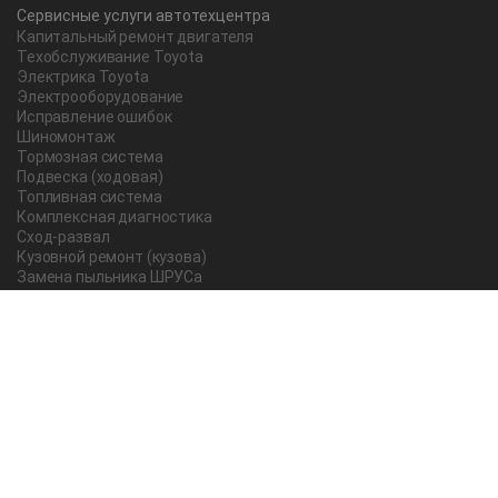
Сервисные услуги автотехцентра
Капитальный ремонт двигателя
Техобслуживание Toyota
Электрика Toyota
Электрооборудование
Исправление ошибок
Шиномонтаж
Тормозная система
Подвеска (ходовая)
Топливная система
Комплексная диагностика
Сход-развал
Кузовной ремонт (кузова)
Замена пыльника ШРУСа
Рычаг ручного тормоза
Редуктор
Прокладка поддона
Насос ГУР
Чистка дроссельной заслонки
Lexus
Регулировка подшипника
Замена масла в АКПП Тойота Рав 4
О компании