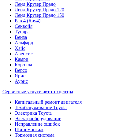
Ленд Крузер Прадо
Ленд Крузер Прадо 120
Ленд Крузер Прадо 150
Рав 4 (Rav4)
Секвойя
Тундра
Венза
Альфард
Хайс
Авенсис
Камри
Королла
Версо
Ярис
Аурис
Сервисные услуги автотехцентра
Капитальный ремонт двигателя
Техобслуживание Toyota
Электрика Toyota
Электрооборудование
Исправление ошибок
Шиномонтаж
Тормозная система