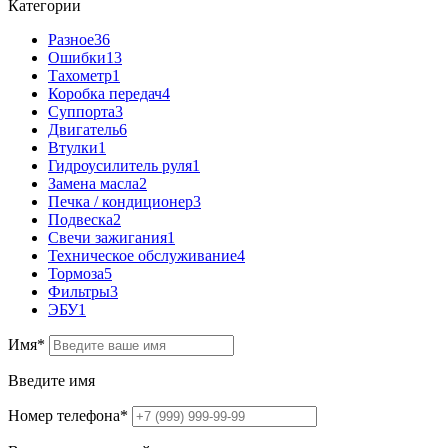
Категории
Разное
36
Ошибки
13
Тахометр
1
Коробка передач
4
Cуппорта
3
Двигатель
6
Втулки
1
Гидроусилитель руля
1
Замена масла
2
Печка / кондиционер
3
Подвеска
2
Свечи зажигания
1
Техническое обслуживание
4
Тормоза
5
Фильтры
3
ЭБУ
1
Имя
*
Введите имя
Номер телефона
*