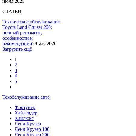
июля 2026
СТАТЬИ
Техническое обслуживание
Toyota Land Cruiser 200:
полный регламент,
особенности и
рекомендации
29 мая 2026
Загрузить ещё
1
2
3
4
5
Техобслуживание авто
Фортунер
Хайлендер
Хайлюкс
Ленд Крузер
Ленд Крузер 100
Ленд Крузер 200