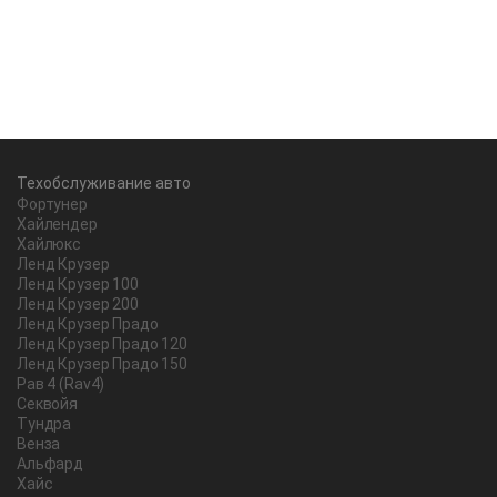
Техобслуживание авто
Фортунер
Хайлендер
Хайлюкс
Ленд Крузер
Ленд Крузер 100
Ленд Крузер 200
Ленд Крузер Прадо
Ленд Крузер Прадо 120
Ленд Крузер Прадо 150
Рав 4 (Rav4)
Секвойя
Тундра
Венза
Альфард
Хайс