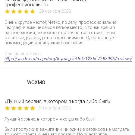
профессионально»
29 ноября 2023
Очень крутое место!) Чётко, по делу, профессионально.
Географически не самое лёгкое место, с точки зрения
расположения, но абсолютно точно того стоит. Цены
отличные, руководство гостеприимное. Однозначные
рекомендации и наилучшие пожелания!
Оригинал отзыва:
https://yandex.ru/maps/org/toyota_elektrik/123507283996/reviews/
WQXMO
«Лучший сервис, в котором я когда либо был!»
29 ноября 2023
Лучший сервис, в котором я когда либо был!
Были пропуски в зажигании, ни один из сервисов не мог дать
точного ответа, с чем это связано. По счастливой