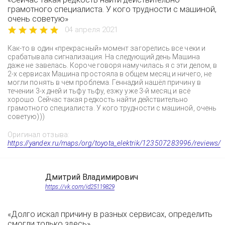
грамотного специалиста. У кого трудности с машиной,
очень советую»
04 апреля 2021
Как-то в один «прекрасный» момент загорелись все чеки и
срабатывала сигнализация. На следующий день Машина
даже не завелась. Короче говоря намучилась я с эти делом, в
2-х сервисах Машина простояла в общем месяц и ничего, не
могли понять в чем проблема. Геннадий нашёл причину в
течении 3-х дней и тьфу тьфу, езжу уже 3-й месяц и всё
хорошо. Сейчас такая редкость найти действительно
грамотного специалиста. У кого трудности с машиной, очень
советую)))
Оригинал отзыва:
https://yandex.ru/maps/org/toyota_elektrik/123507283996/reviews/
Дмитрий Владимирович
https://vk.com/id25119829
«Долго искал причину в разных сервисах, определить
смогли только здесь»