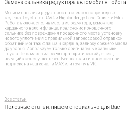
Замена сальника редуктора автомобиля Тойота
Ч
Т
Меняем сальники редукторов на всех полноприводных
моделях Toyota - от RAV4 и Highlander до Land Cruiser и Hilux.
Не
Работа включает слив масла из редуктора, демонтаж
ав
карданного вала и фланца, извлечение изношенного
во
сальника без повреждения посадочного места, установку
сп
нового уплотнения с правильной запрессовкой оправкой,
ил
обратный монтаж фланца и кардана, заливку свежего масла
ср
до уровня. Используем только оригинальные сальники
по
Toyota. Течь масла из редуктора - критический дефект,
ведущий к износу шестерён. Бесплатная диагностика при
подписке на наш канал в MAX или группу в VK.
Все статьи
Полезные статьи, пишем специально для Вас