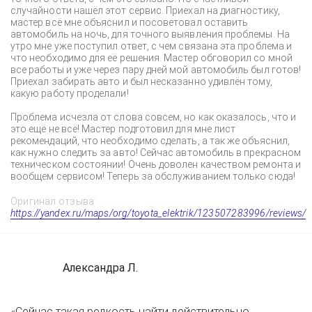
случайности нашёл этот сервис. Приехал на диагностику,
мастер всё мне объяснил и посоветовал оставить
автомобиль на ночь, для точного выявления проблемы. На
утро мне уже поступил ответ, с чем связана эта проблема и
что необходимо для её решения. Мастер обговорил со мной
все работы и уже через пару дней мой автомобиль был готов!
Приехал забирать авто и был несказанно удивлён тому,
какую работу проделали!
Проблема исчезла от слова совсем, но как оказалось, что и
это ещё не всё! Мастер подготовил для мне лист
рекомендаций, что необходимо сделать, а так же объяснил,
как нужно следить за авто! Сейчас автомобиль в прекрасном
техническом состоянии! Очень доволен качеством ремонта и
вообщем сервисом! Теперь за обслуживанием только сюда!
Оригинал отзыва:
https://yandex.ru/maps/org/toyota_elektrik/123507283996/reviews/
Александра Л.
«Сейчас такая редкость найти действительно