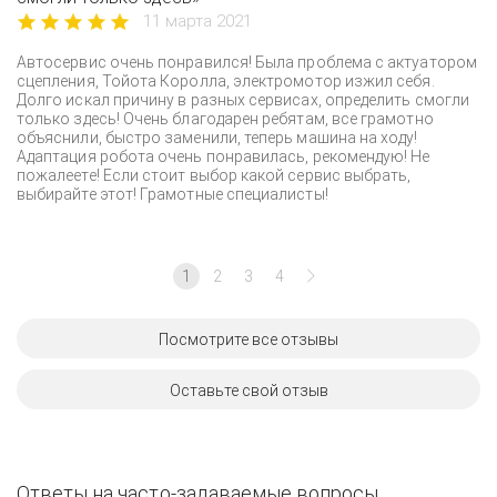
11 марта 2021
Автосервис очень понравился! Была проблема с актуатором
сцепления, Тойота Королла, электромотор изжил себя.
Долго искал причину в разных сервисах, определить смогли
только здесь! Очень благодарен ребятам, все грамотно
объяснили, быстро заменили, теперь машина на ходу!
Адаптация робота очень понравилась, рекомендую! Не
пожалеете! Если стоит выбор какой сервис выбрать,
выбирайте этот! Грамотные специалисты!
1
2
3
4
Посмотрите все отзывы
Оставьте свой отзыв
Ответы на часто-задаваемые вопросы