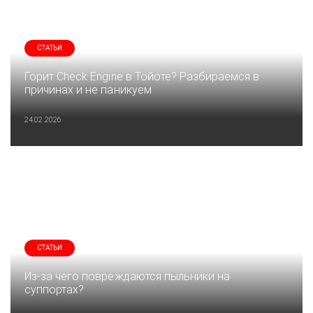
СТАТЬИ
Горит Check Engine в Тойоте? Разбираемся в
причинах и не паникуем
24.02.2026
СТАТЬИ
Из-за чего повреждаются пыльники на
суппортах?