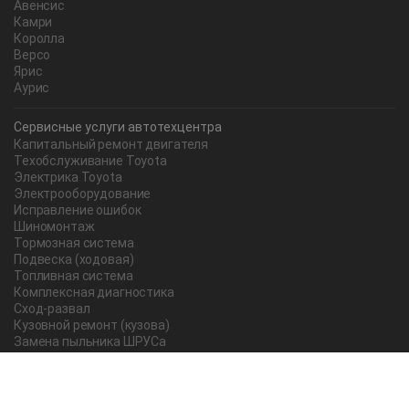
Авенсис
Камри
Королла
Версо
Ярис
Аурис
Сервисные услуги автотехцентра
Капитальный ремонт двигателя
Техобслуживание Toyota
Электрика Toyota
Электрооборудование
Исправление ошибок
Шиномонтаж
Тормозная система
Подвеска (ходовая)
Топливная система
Комплексная диагностика
Сход-развал
Кузовной ремонт (кузова)
Замена пыльника ШРУСа
Рычаг ручного тормоза
Редуктор
Прокладка поддона
Насос ГУР