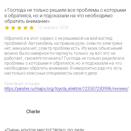
« Господа не только решили все проблемы с которыми
я обратился, но и подсказали на что необходимо
обратить внимание»
16 января 2024
Обратился в этот сервис с не решаемой на мой взгляд
проблемой. Автомобиль на правом руле, схем по электрике
нет, мануала нет, спектр проблем есть. Из моих объяснений
можно было наверное почерпнуть только: ну вот это не
работает, сможете починить? Господа не только решили все
проблемы с которыми я обратился, но и подсказали на что
необходимо обратить внимание. Я невероятно рад что есть
настолько классные специалисты своего дела.
Оригинал отзыва:
https://yandex.ru/maps/org/toyota_elektrik/123507283996/reviews/
Charlie
«Очень крутое место! Чётко, по делу,