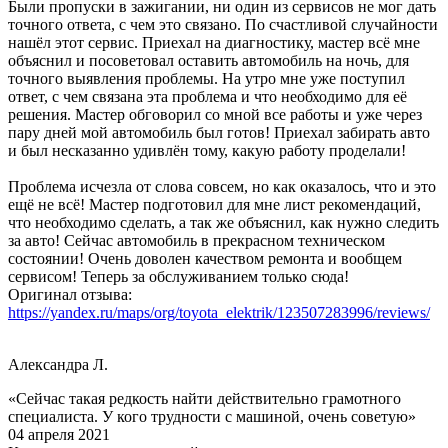
Были пропуски в зажигании, ни один из сервисов не мог дать
точного ответа, с чем это связано. По счастливой случайности
нашёл этот сервис. Приехал на диагностику, мастер всё мне
объяснил и посоветовал оставить автомобиль на ночь, для
точного выявления проблемы. На утро мне уже поступил
ответ, с чем связана эта проблема и что необходимо для её
решения. Мастер обговорил со мной все работы и уже через
пару дней мой автомобиль был готов! Приехал забирать авто
и был несказанно удивлён тому, какую работу проделали!
Проблема исчезла от слова совсем, но как оказалось, что и это
ещё не всё! Мастер подготовил для мне лист рекомендаций,
что необходимо сделать, а так же объяснил, как нужно следить
за авто! Сейчас автомобиль в прекрасном техническом
состоянии! Очень доволен качеством ремонта и вообщем
сервисом! Теперь за обслуживанием только сюда!
Оригинал отзыва:
https://yandex.ru/maps/org/toyota_elektrik/123507283996/reviews/
Александра Л.
«Сейчас такая редкость найти действительно грамотного
специалиста. У кого трудности с машиной, очень советую»
04 апреля 2021