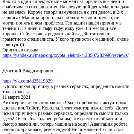
Как-то в один «прекрасный» момент загорелись все чеки и
срабатывала сигнализация. На следующий день Машина даже
не завелась. Короче говоря намучилась я с эти делом, в 2-х
сервисах Машина простояла в общем месяц и ничего, не
могли понять в чем проблема. Геннадий нашёл причину в
течении 3-х дней и тьфу тьфу, езжу уже 3-й месяц и всё
хорошо. Сейчас такая редкость найти действительно
грамотного специалиста. У кого трудности с машиной, очень
советую)))
Оригинал отзыва:
https://yandex.ru/maps/org/toyota_elektrik/123507283996/reviews/
Дмитрий Владимирович
https://vk.com/id25119829
«Долго искал причину в разных сервисах, определить смогли
только здесь»
11 марта 2021
Автосервис очень понравился! Была проблема с актуатором
сцепления, Тойота Королла, электромотор изжил себя. Долго
искал причину в разных сервисах, определить смогли только
здесь! Очень благодарен ребятам, все грамотно объяснили,
быстро заменили, теперь машина на ходу! Адаптация робота
очень понравилась, рекомендую! Не пожалеете! Если стоит