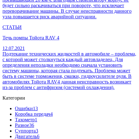
будет сильно раскачиваться при повороте, что исключает
переворачивание машины. В случае неисправности данного
узла повышается риск аварийной ситуации.
СТАТЬИ
Течь помпы Тойота RAV 4
12.07.2021
Подтекание технических жидкостей в автомобиле – проблема,
с которой может столкнуться каждый автовладелец. Для
определения неполадки необходимо сначала установить
систему машины, которая стала подтекать. Проблема может
быть в системе торможения, смазки, гидроусилителе руля. В
автомобилях Тойота RAV4 данная неисправность возникает
из-за проблем с антифризом (системой охлаждения).
Категории
Ошибки
13
Коробка передач
4
Тахометр
1
Разное
36
Cуппорта
3
Двигатель
6