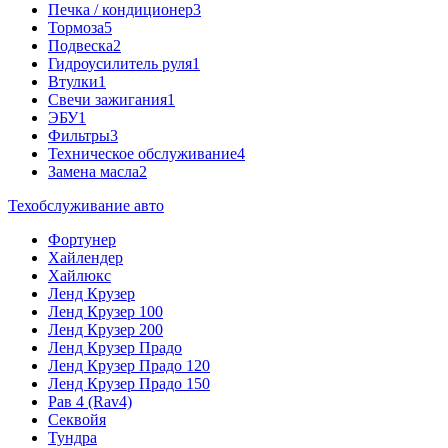
Печка / кондиционер
3
Тормоза
5
Подвеска
2
Гидроусилитель руля
1
Втулки
1
Свечи зажигания
1
ЭБУ
1
Фильтры
3
Техническое обслуживание
4
Замена масла
2
Техобслуживание авто
Фортунер
Хайлендер
Хайлюкс
Ленд Крузер
Ленд Крузер 100
Ленд Крузер 200
Ленд Крузер Прадо
Ленд Крузер Прадо 120
Ленд Крузер Прадо 150
Рав 4 (Rav4)
Секвойя
Тундра