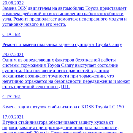
20.06.2022
Замена ЭБУ двигателем на автомобилях Toyota представляет
комплекс действий по восстановлению работоспособности
узла. Ремонт предполагает демонтаж неисправного модуля и
установку нового на его место.
СТАТЬИ
Ремонт и замена пыльника заднего суппорта Toyota Camry
29.07.2021
Одним из определяющих факторов безотказной работы
системы торможения Toyota Camry выступает состояние
суппорта. При появлении неисправностей в данном
механизме возникают трудности при торможении, что
негативно отражается на безопасности передвижения и может
стать причиной серьезного ДТП.
СТАТЬИ
Замена задних втулок стабилизатора с KDSS Toyota LC 150
17.09.2021
Втулки стабилизатора обеспечивают защиту кузова от
опрокидывания при прохождении поворота на скорости,
превышающей 20 км/ч. Благодаря стабилизатору корпус не