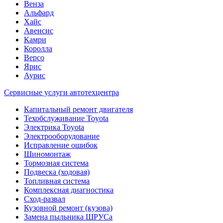
Венза
Альфард
Хайс
Авенсис
Камри
Королла
Версо
Ярис
Аурис
Сервисные услуги автотехцентра
Капитальный ремонт двигателя
Техобслуживание Toyota
Электрика Toyota
Электрооборудование
Исправление ошибок
Шиномонтаж
Тормозная система
Подвеска (ходовая)
Топливная система
Комплексная диагностика
Сход-развал
Кузовной ремонт (кузова)
Замена пыльника ШРУСа