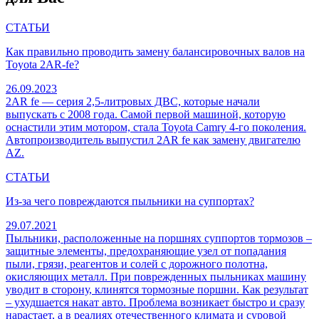
СТАТЬИ
Как правильно проводить замену балансировочных валов на
Toyota 2AR-fe?
26.09.2023
2AR fe — серия 2,5-литровых ДВС, которые начали
выпускать с 2008 года. Самой первой машиной, которую
оснастили этим мотором, стала Toyota Camry 4-го поколения.
Автопроизводитель выпустил 2AR fe как замену двигателю
AZ.
СТАТЬИ
Из-за чего повреждаются пыльники на суппортах?
29.07.2021
Пыльники, расположенные на поршнях суппортов тормозов –
защитные элементы, предохраняющие узел от попадания
пыли, грязи, реагентов и солей с дорожного полотна,
окисляющих металл. При поврежденных пыльниках машину
уводит в сторону, клинятся тормозные поршни. Как результат
– ухудшается накат авто. Проблема возникает быстро и сразу
нарастает, а в реалиях отечественного климата и суровой