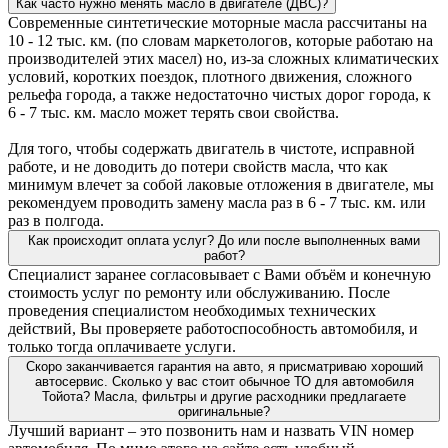
Как часто нужно менять масло в двигателе (ДВС)?
Современные синтетические моторные масла рассчитаны на
10 - 12 тыс. км. (по словам маркетологов, которые работаю на
производителей этих масел) но, из-за сложных климатических
условий, коротких поездок, плотного движения, сложного
рельефа города, а также недостаточно чистых дорог города, к
6 - 7 тыс. км. масло может терять свои свойства.
Для того, чтобы содержать двигатель в чистоте, исправной
работе, и не доводить до потери свойств масла, что как
минимум влечет за собой лаковые отложения в двигателе, мы
рекомендуем проводить замену масла раз в 6 - 7 тыс. км. или
раз в полгода.
Как происходит оплата услуг? До или после выполненных вами
работ?
Специалист заранее согласовывает с Вами объём и конечную
стоимость услуг по ремонту или обслуживанию. После
проведения специалистом необходимых технических
действий, Вы проверяете работоспособность автомобиля, и
только тогда оплачиваете услуги.
Скоро заканчивается гарантия на авто, я присматриваю хороший
автосервис. Сколько у вас стоит обычное ТО для автомобиля
Тойота? Масла, фильтры и другие расходники предлагаете
оригинальные?
Лучший вариант – это позвонить нам и назвать VIN номер