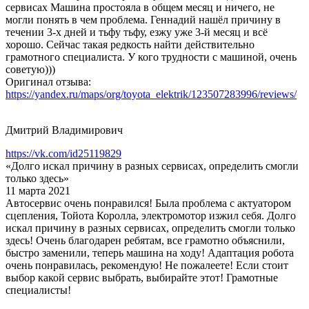
сервисах Машина простояла в общем месяц и ничего, не
могли понять в чем проблема. Геннадий нашёл причину в
течении 3-х дней и тьфу тьфу, езжу уже 3-й месяц и всё
хорошо. Сейчас такая редкость найти действительно
грамотного специалиста. У кого трудности с машиной, очень
советую)))
Оригинал отзыва:
https://yandex.ru/maps/org/toyota_elektrik/123507283996/reviews/
Дмитрий Владимирович
https://vk.com/id25119829
«Долго искал причину в разных сервисах, определить смогли
только здесь»
11 марта 2021
Автосервис очень понравился! Была проблема с актуатором
сцепления, Тойота Королла, электромотор изжил себя. Долго
искал причину в разных сервисах, определить смогли только
здесь! Очень благодарен ребятам, все грамотно объяснили,
быстро заменили, теперь машина на ходу! Адаптация робота
очень понравилась, рекомендую! Не пожалеете! Если стоит
выбор какой сервис выбрать, выбирайте этот! Грамотные
специалисты!