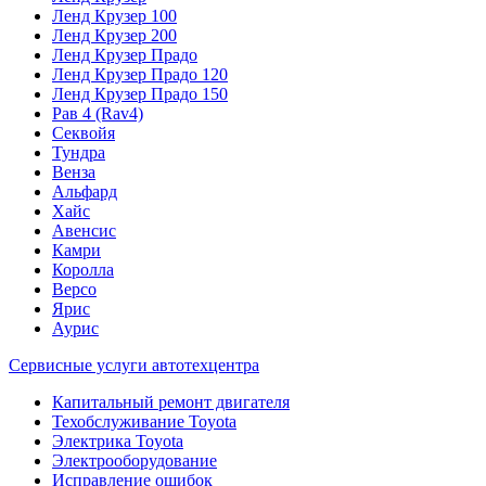
Ленд Крузер 100
Ленд Крузер 200
Ленд Крузер Прадо
Ленд Крузер Прадо 120
Ленд Крузер Прадо 150
Рав 4 (Rav4)
Секвойя
Тундра
Венза
Альфард
Хайс
Авенсис
Камри
Королла
Версо
Ярис
Аурис
Сервисные услуги автотехцентра
Капитальный ремонт двигателя
Техобслуживание Toyota
Электрика Toyota
Электрооборудование
Исправление ошибок