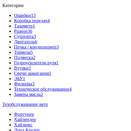
Категории
Ошибки
13
Коробка передач
4
Тахометр
1
Разное
36
Cуппорта
3
Двигатель
6
Печка / кондиционер
3
Тормоза
5
Подвеска
2
Гидроусилитель руля
1
Втулки
1
Свечи зажигания
1
ЭБУ
1
Фильтры
3
Техническое обслуживание
4
Замена масла
2
Техобслуживание авто
Фортунер
Хайлендер
Хайлюкс
Ленд Крузер