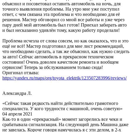
объяснил и посоветовал оставить автомобиль на ночь, для
точного выявления проблемы. На утро мне уже поступил
ответ, с чем связана эта проблема и что необходимо для её
решения. Мастер обговорил со мной все работы и уже через
пару дней мой автомобиль был готов! Приехал забирать авто
и был несказанно удивлён тому, какую работу проделали!
Проблема исчезла от слова совсем, но как оказалось, что и это
ещё не всё! Мастер подготовил для мне лист рекомендаций,
что необходимо сделать, а так же объяснил, как нужно следить
за авто! Сейчас автомобиль в прекрасном техническом
состоянии! Очень доволен качеством ремонта и вообщем
сервисом! Теперь за обслуживанием только сюда!
Оригинал отзыва:
https://yandex.ru/maps/org/toyota_elektrik/123507283996/reviews/
Александра Л.
«Сейчас такая редкость найти действительно грамотного
специалиста. У кого трудности с машиной, очень советую»
04 апреля 2021
Как-то в один «прекрасный» момент загорелись все чеки и
срабатывала сигнализация. На следующий день Машина даже
не завелась. Короче говоря намучилась я с эти делом, в 2-х