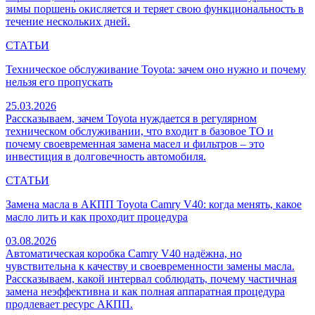
зимы поршень окисляется и теряет свою функциональность в
течение нескольких дней.
СТАТЬИ
Техническое обслуживание Toyota: зачем оно нужно и почему
нельзя его пропускать
25.03.2026
Рассказываем, зачем Toyota нуждается в регулярном
техническом обслуживании, что входит в базовое ТО и
почему своевременная замена масел и фильтров – это
инвестиция в долговечность автомобиля.
СТАТЬИ
Замена масла в АКПП Toyota Camry V40: когда менять, какое
масло лить и как проходит процедура
03.08.2026
Автоматическая коробка Camry V40 надёжна, но
чувствительна к качеству и своевременности замены масла.
Рассказываем, какой интервал соблюдать, почему частичная
замена неэффективна и как полная аппаратная процедура
продлевает ресурс АКПП.