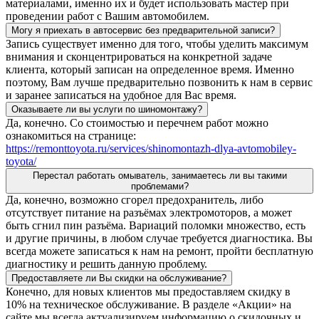
материалами, именно их и будет использовать мастер при
проведении работ с Вашим автомобилем.
Могу я приехать в автосервис без предварительной записи?
Запись существует именно для того, чтобы уделить максимум
внимания и сконцентрироваться на конкретной задаче
клиента, который записан на определенное время. Именно
поэтому, Вам лучше предварительно позвонить к нам в сервис
и заранее записаться на удобное для Вас время.
Оказываете ли вы услуги по шиномонтажу?
Да, конечно. Со стоимостью и перечнем работ можно
ознакомиться на странице:
https://remonttoyota.ru/services/shinomontazh-dlya-avtomobiley-
toyota/
Перестал работать омыватель, занимаетесь ли вы такими
проблемами?
Да, конечно, возможно сгорел предохранитель, либо
отсутствует питание на разъёмах электромоторов, а может
быть сгнил пин разъёма. Вариаций поломки множество, есть
и другие причины, в любом случае требуется диагностика. Вы
всегда можете записаться к нам на ремонт, пройти бесплатную
диагностику и решить данную проблему.
Предоставляете ли Вы скидки на обслуживание?
Конечно, для новых клиентов мы предоставляем скидку в
10% на техническое обслуживание. В разделе «Акции» на
сайте мы всегда актуализируем информацию о скидочных и