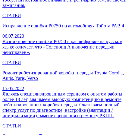
зажигания.
СТАТЬИ
Исправление ошибки P0750 на автомобилях Тойота РАВ 4
06.07.2020
Возникновение ошибки P0750 в расшифровке на русском
языке означает, что «Соленоид А включение передачи
неисправен».
СТАТЬИ
Ремонт роботизированной коробки передач Toyota Corolla,
Auris, Yaris, Verso
15.05.2022
Являясь специализированным сервисом с опытом работы
более 18 лет, мы имеем высокую компетенцию в ремонте
роботизированных коробок передач. Оказываем полный
спектр услуг по диагностике, настройке (адаптации /
инициализации), замене сцепления и ремонту РКПП.
СТАТЬИ