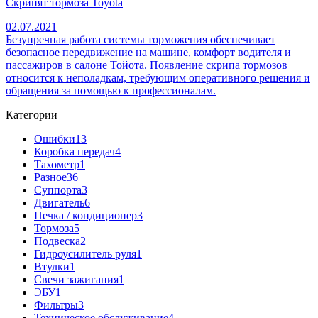
Скрипят тормоза Toyota
02.07.2021
Безупречная работа системы торможения обеспечивает
безопасное передвижение на машине, комфорт водителя и
пассажиров в салоне Тойота. Появление скрипа тормозов
относится к неполадкам, требующим оперативного решения и
обращения за помощью к профессионалам.
Категории
Ошибки
13
Коробка передач
4
Тахометр
1
Разное
36
Cуппорта
3
Двигатель
6
Печка / кондиционер
3
Тормоза
5
Подвеска
2
Гидроусилитель руля
1
Втулки
1
Свечи зажигания
1
ЭБУ
1
Фильтры
3
Техническое обслуживание
4