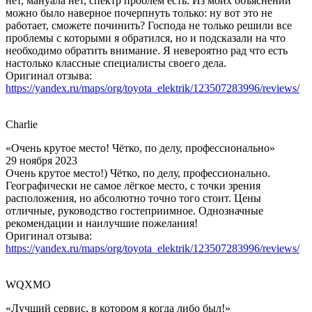
нет, мануала нет, спектр проблем есть. Из моих объяснений
можно было наверное почерпнуть только: ну вот это не
работает, сможете починить? Господа не только решили все
проблемы с которыми я обратился, но и подсказали на что
необходимо обратить внимание. Я невероятно рад что есть
настолько классные специалисты своего дела.
Оригинал отзыва:
https://yandex.ru/maps/org/toyota_elektrik/123507283996/reviews/
Charlie
«Очень крутое место! Чётко, по делу, профессионально»
29 ноября 2023
Очень крутое место!) Чётко, по делу, профессионально.
Географически не самое лёгкое место, с точки зрения
расположения, но абсолютно точно того стоит. Цены
отличные, руководство гостеприимное. Однозначные
рекомендации и наилучшие пожелания!
Оригинал отзыва:
https://yandex.ru/maps/org/toyota_elektrik/123507283996/reviews/
WQXMO
«Лучший сервис, в котором я когда либо был!»