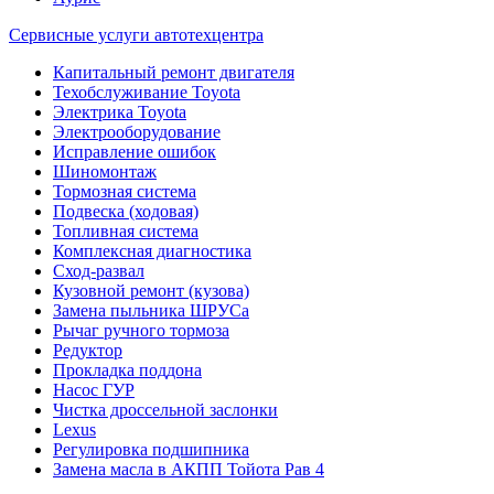
Сервисные услуги автотехцентра
Капитальный ремонт двигателя
Техобслуживание Toyota
Электрика Toyota
Электрооборудование
Исправление ошибок
Шиномонтаж
Тормозная система
Подвеска (ходовая)
Топливная система
Комплексная диагностика
Сход-развал
Кузовной ремонт (кузова)
Замена пыльника ШРУСа
Рычаг ручного тормоза
Редуктор
Прокладка поддона
Насос ГУР
Чистка дроссельной заслонки
Lexus
Регулировка подшипника
Замена масла в АКПП Тойота Рав 4