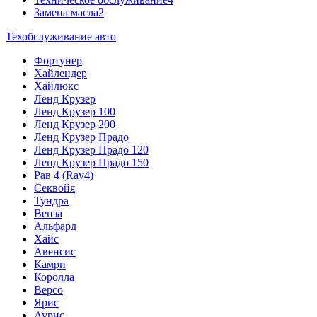
Замена масла
2
Техобслуживание авто
Фортунер
Хайлендер
Хайлюкс
Ленд Крузер
Ленд Крузер 100
Ленд Крузер 200
Ленд Крузер Прадо
Ленд Крузер Прадо 120
Ленд Крузер Прадо 150
Рав 4 (Rav4)
Секвойя
Тундра
Венза
Альфард
Хайс
Авенсис
Камри
Королла
Версо
Ярис
Аурис