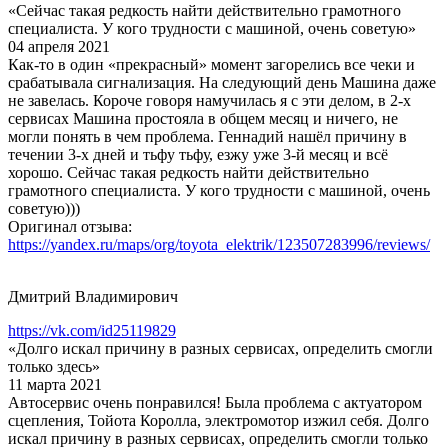
«Сейчас такая редкость найти действительно грамотного
специалиста. У кого трудности с машиной, очень советую»
04 апреля 2021
Как-то в один «прекрасный» момент загорелись все чеки и
срабатывала сигнализация. На следующий день Машина даже
не завелась. Короче говоря намучилась я с эти делом, в 2-х
сервисах Машина простояла в общем месяц и ничего, не
могли понять в чем проблема. Геннадий нашёл причину в
течении 3-х дней и тьфу тьфу, езжу уже 3-й месяц и всё
хорошо. Сейчас такая редкость найти действительно
грамотного специалиста. У кого трудности с машиной, очень
советую)))
Оригинал отзыва:
https://yandex.ru/maps/org/toyota_elektrik/123507283996/reviews/
Дмитрий Владимирович
https://vk.com/id25119829
«Долго искал причину в разных сервисах, определить смогли
только здесь»
11 марта 2021
Автосервис очень понравился! Была проблема с актуатором
сцепления, Тойота Королла, электромотор изжил себя. Долго
искал причину в разных сервисах, определить смогли только