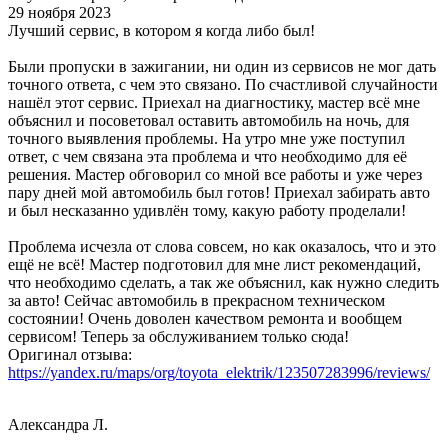
29 ноября 2023
Лучший сервис, в котором я когда либо был!
Были пропуски в зажигании, ни один из сервисов не мог дать
точного ответа, с чем это связано. По счастливой случайности
нашёл этот сервис. Приехал на диагностику, мастер всё мне
объяснил и посоветовал оставить автомобиль на ночь, для
точного выявления проблемы. На утро мне уже поступил
ответ, с чем связана эта проблема и что необходимо для её
решения. Мастер обговорил со мной все работы и уже через
пару дней мой автомобиль был готов! Приехал забирать авто
и был несказанно удивлён тому, какую работу проделали!
Проблема исчезла от слова совсем, но как оказалось, что и это
ещё не всё! Мастер подготовил для мне лист рекомендаций,
что необходимо сделать, а так же объяснил, как нужно следить
за авто! Сейчас автомобиль в прекрасном техническом
состоянии! Очень доволен качеством ремонта и вообщем
сервисом! Теперь за обслуживанием только сюда!
Оригинал отзыва:
https://yandex.ru/maps/org/toyota_elektrik/123507283996/reviews/
Александра Л.