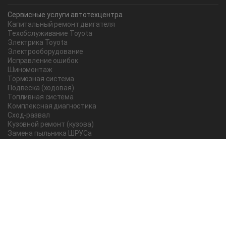
Сервисные услуги автотехцентра
Капитальный ремонт двигателя
Техобслуживание Toyota
Электрика Toyota
Электрооборудование
Исправление ошибок
Шиномонтаж
Тормозная система
Подвеска (ходовая)
Топливная система
Комплексная диагностика
Сход-развал
Кузовной ремонт (кузова)
Замена пыльника ШРУСа
Рычаг ручного тормоза
Редуктор
Прокладка поддона
Насос ГУР
Чистка дроссельной заслонки
Lexus
Регулировка подшипника
Замена масла в АКПП Тойота Рав 4