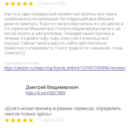
04 апреля 2021
Как-то в один «прекрасный» момент загорелись все чеки и
срабатывала сигнализация. На следующий день Машина
даже не завелась. Короче говоря намучилась я с эти делом, в
2-х сервисах Машина простояла в общем месяц и ничего, не
могли понять в чем проблема. Геннадий нашёл причину в
течении 3-х дней и тьфу тьфу, езжу уже 3-й месяц и всё
хорошо. Сейчас такая редкость найти действительно
грамотного специалиста. У кого трудности с машиной, очень
советую)))
Оригинал отзыва:
https://yandex.ru/maps/org/toyota_elektrik/123507283996/reviews/
Дмитрий Владимирович
https://vk.com/id25119829
«Долго искал причину в разных сервисах, определить
смогли только здесь»
11 марта 2021