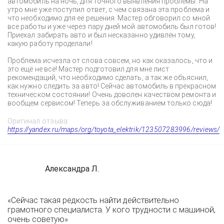
автомобиль на ночь, для точного выявления проблемы. На
утро мне уже поступил ответ, с чем связана эта проблема и
что необходимо для её решения. Мастер обговорил со мной
все работы и уже через пару дней мой автомобиль был готов!
Приехал забирать авто и был несказанно удивлён тому,
какую работу проделали!
Проблема исчезла от слова совсем, но как оказалось, что и
это ещё не всё! Мастер подготовил для мне лист
рекомендаций, что необходимо сделать, а так же объяснил,
как нужно следить за авто! Сейчас автомобиль в прекрасном
техническом состоянии! Очень доволен качеством ремонта и
вообщем сервисом! Теперь за обслуживанием только сюда!
Оригинал отзыва:
https://yandex.ru/maps/org/toyota_elektrik/123507283996/reviews/
Александра Л.
«Сейчас такая редкость найти действительно
грамотного специалиста. У кого трудности с машиной,
очень советую»