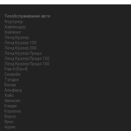
Техобслуживание авто
Фортунер
Хайлендер
Хайлюкс
Ленд Крузер
Ленд Крузер 100
Ленд Крузер 200
Ленд Крузер Прадо
Ленд Крузер Прадо 120
Ленд Крузер Прадо 150
Рав 4 (Rav4)
Секвойя
Тундра
Венза
Альфард
Хайс
Авенсис
Камри
Королла
Версо
Ярис
Аурис