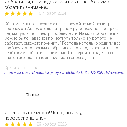
я обратился, но и подсказали на что необходимо
обратить внимание»
16 января 2024
Обратился в этот сервис с не решаемой на мой взгляд
проблемой. Автомобиль на правом руле, схем по электрике
нет, мануала нет, спектр проблем есть. Из моих объяснений
можно было наверное почерпнуть только: ну вот это не
работает, сможете починить? Господа не только решили все
проблемы с которыми я обратился, но и подсказали на что
необходимо обратить внимание. Я невероятно рад что есть
настолько классные специалисты своего дела.
Оригинал отзыва:
https://yandex.ru/maps/org/toyota_elektrik/123507283996/reviews/
Charlie
«Очень крутое место! Чётко, по делу,
профессионально»
29 ноября 2023