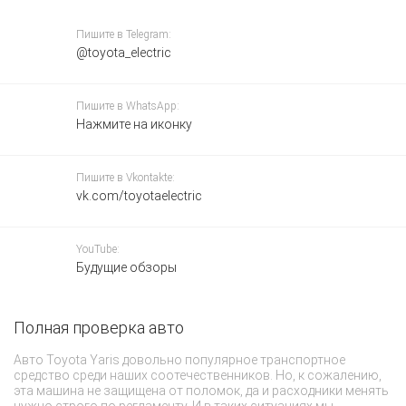
Пишите в Telegram:
@toyota_electric
Пишите в WhatsApp:
Нажмите на иконку
Пишите в Vkontakte:
vk.com/toyotaelectric
YouTube:
Будущие обзоры
Полная проверка авто
К
Авто Toyota Yaris довольно популярное транспортное
Б
средство среди наших соотечественников. Но, к сожалению,
ма
эта машина не защищена от поломок, да и расходники менять
пр