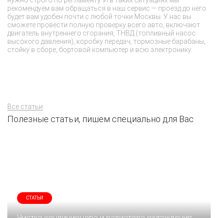
нужно строго по регламенту. И в таких ситуациях мы
вл
рекомендуем вам обращаться в наш сервис — проезд до него
со
будет вам удобен почти с любой точки Москвы. У нас вы
до
сможете провести полную проверку всего авто, включают
во
двигатель внутреннего сгорания, ТНВД (топливный насос
се
высокого давления), коробку передач, тормозные барабаны,
и
стойку в сборе, бортовой компьютер и всю электронику.
Все статьи
Полезные статьи, пишем специально для Вас
СТАТЬИ
Чистка кондиционера и радиатора охлаждения