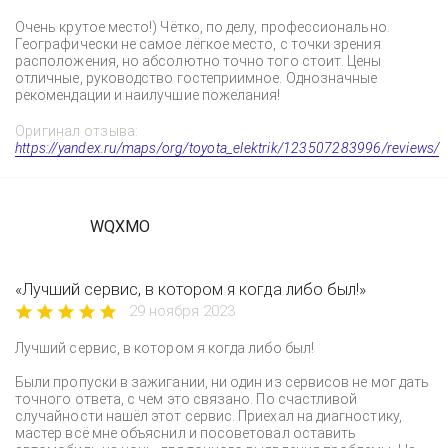
Очень крутое место!) Чётко, по делу, профессионально.
Географически не самое лёгкое место, с точки зрения
расположения, но абсолютно точно того стоит. Цены
отличные, руководство гостеприимное. Однозначные
рекомендации и наилучшие пожелания!
Оригинал отзыва:
https://yandex.ru/maps/org/toyota_elektrik/123507283996/reviews/
WQXMO
«Лучший сервис, в котором я когда либо был!»
29 ноября 2023
Лучший сервис, в котором я когда либо был!
Были пропуски в зажигании, ни один из сервисов не мог дать
точного ответа, с чем это связано. По счастливой
случайности нашёл этот сервис. Приехал на диагностику,
мастер всё мне объяснил и посоветовал оставить