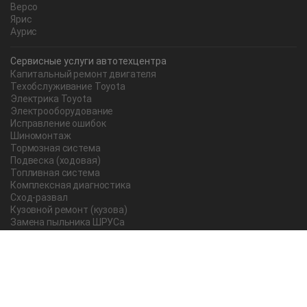
Версо
Ярис
Аурис
Сервисные услуги автотехцентра
Капитальный ремонт двигателя
Техобслуживание Toyota
Электрика Toyota
Электрооборудование
Исправление ошибок
Шиномонтаж
Тормозная система
Подвеска (ходовая)
Топливная система
Комплексная диагностика
Сход-развал
Кузовной ремонт (кузова)
Замена пыльника ШРУСа
Рычаг ручного тормоза
Редуктор
Прокладка поддона
Насос ГУР
Чистка дроссельной заслонки
Lexus