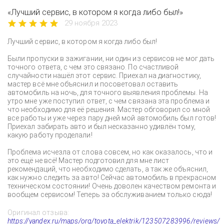
«Лучший сервис, в котором я когда либо был!»
29 ноября 2023
Лучший сервис, в котором я когда либо был!
Были пропуски в зажигании, ни один из сервисов не мог дать
точного ответа, с чем это связано. По счастливой
случайности нашёл этот сервис. Приехал на диагностику,
мастер всё мне объяснил и посоветовал оставить
автомобиль на ночь, для точного выявления проблемы. На
утро мне уже поступил ответ, с чем связана эта проблема и
что необходимо для её решения. Мастер обговорил со мной
все работы и уже через пару дней мой автомобиль был готов!
Приехал забирать авто и был несказанно удивлён тому,
какую работу проделали!
Проблема исчезла от слова совсем, но как оказалось, что и
это ещё не всё! Мастер подготовил для мне лист
рекомендаций, что необходимо сделать, а так же объяснил,
как нужно следить за авто! Сейчас автомобиль в прекрасном
техническом состоянии! Очень доволен качеством ремонта и
вообщем сервисом! Теперь за обслуживанием только сюда!
Оригинал отзыва:
https://yandex.ru/maps/org/toyota_elektrik/123507283996/reviews/