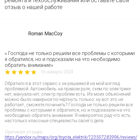
ремонта и техобслуживания или оставьте свой
отзыв о нашей работе
Roman MacCoy
« Господа не только решили все проблемы с которыми
я обратился, но и подсказали на что необходимо
обратить внимание»
16 января 2024
Обратился в этот сервис с не решаемой на мой взгляд
проблемой. Автомобиль на правом руле, схем по электрике
нет, мануала нет, спектр проблем есть. Из моих объяснений
можно было наверное почерпнуть только: ну вот это не
работает, сможете починить? Господа не только решили все
проблемы с которыми я обратился, но и подсказали на что
необходимо обратить внимание. Я невероятно рад что есть
настолько классные специалисты своего дела.
Оригинал отзыва:
https://yandex.ru/maps/org/toyota_elektrik/123507283996/reviews/