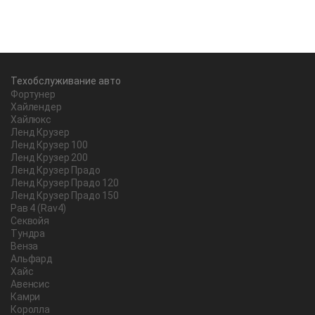
Техобслуживание авто
Фортунер
Хайлендер
Хайлюкс
Ленд Крузер
Ленд Крузер 100
Ленд Крузер 200
Ленд Крузер Прадо
Ленд Крузер Прадо 120
Ленд Крузер Прадо 150
Рав 4 (Rav4)
Секвойя
Тундра
Венза
Альфард
Хайс
Авенсис
Камри
Королла