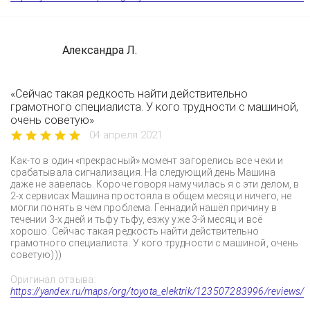
Александра Л.
«Сейчас такая редкость найти действительно
грамотного специалиста. У кого трудности с машиной,
очень советую»
04 апреля 2021
Как-то в один «прекрасный» момент загорелись все чеки и
срабатывала сигнализация. На следующий день Машина
даже не завелась. Короче говоря намучилась я с эти делом, в
2-х сервисах Машина простояла в общем месяц и ничего, не
могли понять в чем проблема. Геннадий нашёл причину в
течении 3-х дней и тьфу тьфу, езжу уже 3-й месяц и всё
хорошо. Сейчас такая редкость найти действительно
грамотного специалиста. У кого трудности с машиной, очень
советую)))
Оригинал отзыва:
https://yandex.ru/maps/org/toyota_elektrik/123507283996/reviews/