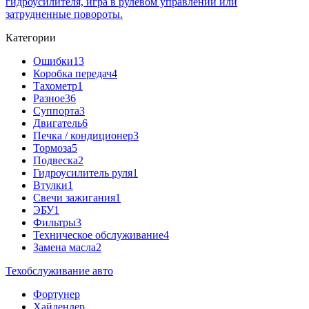
гидроусилителя, игра в рулевом управлении или
затрудненные повороты.
Категории
Ошибки
13
Коробка передач
4
Тахометр
1
Разное
36
Cуппорта
3
Двигатель
6
Печка / кондиционер
3
Тормоза
5
Подвеска
2
Гидроусилитель руля
1
Втулки
1
Свечи зажигания
1
ЭБУ
1
Фильтры
3
Техническое обслуживание
4
Замена масла
2
Техобслуживание авто
Фортунер
Хайлендер