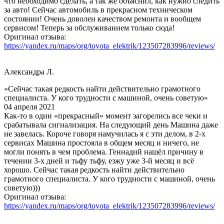
что необходимо сделать, а так же объяснил, как нужно следить
за авто! Сейчас автомобиль в прекрасном техническом
состоянии! Очень доволен качеством ремонта и вообщем
сервисом! Теперь за обслуживанием только сюда!
Оригинал отзыва:
https://yandex.ru/maps/org/toyota_elektrik/123507283996/reviews/
Александра Л.
«Сейчас такая редкость найти действительно грамотного
специалиста. У кого трудности с машиной, очень советую»
04 апреля 2021
Как-то в один «прекрасный» момент загорелись все чеки и
срабатывала сигнализация. На следующий день Машина даже
не завелась. Короче говоря намучилась я с эти делом, в 2-х
сервисах Машина простояла в общем месяц и ничего, не
могли понять в чем проблема. Геннадий нашёл причину в
течении 3-х дней и тьфу тьфу, езжу уже 3-й месяц и всё
хорошо. Сейчас такая редкость найти действительно
грамотного специалиста. У кого трудности с машиной, очень
советую)))
Оригинал отзыва:
https://yandex.ru/maps/org/toyota_elektrik/123507283996/reviews/