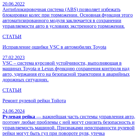
20.06.2022
Антиблокировочная система (ABS) позволяет избежать
блокировки колес при торможении. Основная функция этого
автоматизированного модуля заключается в сохранении
управляемости авто в условиях экстренного торможения.
СТАТЬИ
Исправление ошибки VSC в автомобилях Toyota
27.02.2023
VSC – система курсовой устойчивости, выполняющая в
машинах Toyota и Lexus функцию сохранения контроля над
авто, удержания его на безопасной траектории в аварийных
дорожных ситуациях.
СТАТЬИ
Ремонт рулевой рейки Тойота
24.06.2024
Рулевая рейка
— важнейшая часть системы управления авто,
поэтому любые проблемы с ней могут снизить безопасность и
управляемость машиной. Признаками неисправности рулевой
рейки могут быть гул при повороте руля, утечка