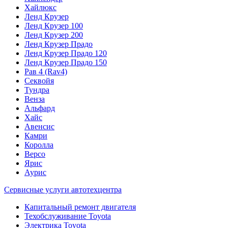
Хайлюкс
Ленд Крузер
Ленд Крузер 100
Ленд Крузер 200
Ленд Крузер Прадо
Ленд Крузер Прадо 120
Ленд Крузер Прадо 150
Рав 4 (Rav4)
Секвойя
Тундра
Венза
Альфард
Хайс
Авенсис
Камри
Королла
Версо
Ярис
Аурис
Сервисные услуги автотехцентра
Капитальный ремонт двигателя
Техобслуживание Toyota
Электрика Toyota