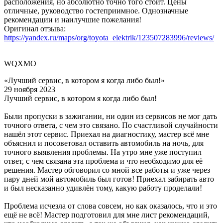
расположения, но абсолютно точно того стоит. Цены
отличные, руководство гостеприимное. Однозначные
рекомендации и наилучшие пожелания!
Оригинал отзыва:
https://yandex.ru/maps/org/toyota_elektrik/123507283996/reviews/
WQXMO
«Лучший сервис, в котором я когда либо был!»
29 ноября 2023
Лучший сервис, в котором я когда либо был!
Были пропуски в зажигании, ни один из сервисов не мог дать
точного ответа, с чем это связано. По счастливой случайности
нашёл этот сервис. Приехал на диагностику, мастер всё мне
объяснил и посоветовал оставить автомобиль на ночь, для
точного выявления проблемы. На утро мне уже поступил
ответ, с чем связана эта проблема и что необходимо для её
решения. Мастер обговорил со мной все работы и уже через
пару дней мой автомобиль был готов! Приехал забирать авто
и был несказанно удивлён тому, какую работу проделали!
Проблема исчезла от слова совсем, но как оказалось, что и это
ещё не всё! Мастер подготовил для мне лист рекомендаций,