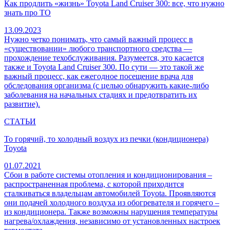
Как продлить «жизнь» Toyota Land Cruiser 300: все, что нужно
знать про ТО
13.09.2023
Нужно четко понимать, что самый важный процесс в
«существовании» любого транспортного средства —
прохождение техобслуживания. Разумеется, это касается
также и Toyota Land Cruiser 300. По сути — это такой же
важный процесс, как ежегодное посещение врача для
обследования организма (с целью обнаружить какие-либо
заболевания на начальных стадиях и предотвратить их
развитие).
СТАТЬИ
То горячий, то холодный воздух из печки (кондиционера)
Toyota
01.07.2021
Сбои в работе системы отопления и кондиционирования –
распространенная проблема, с которой приходится
сталкиваться владельцам автомобилей Toyota. Проявляются
они подачей холодного воздуха из обогревателя и горячего –
из кондиционера. Также возможны нарушения температуры
нагрева/охлаждения, независимо от установленных настроек