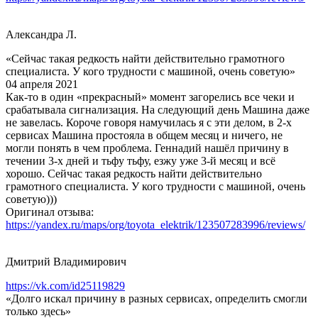
Александра Л.
«Сейчас такая редкость найти действительно грамотного
специалиста. У кого трудности с машиной, очень советую»
04 апреля 2021
Как-то в один «прекрасный» момент загорелись все чеки и
срабатывала сигнализация. На следующий день Машина даже
не завелась. Короче говоря намучилась я с эти делом, в 2-х
сервисах Машина простояла в общем месяц и ничего, не
могли понять в чем проблема. Геннадий нашёл причину в
течении 3-х дней и тьфу тьфу, езжу уже 3-й месяц и всё
хорошо. Сейчас такая редкость найти действительно
грамотного специалиста. У кого трудности с машиной, очень
советую)))
Оригинал отзыва:
https://yandex.ru/maps/org/toyota_elektrik/123507283996/reviews/
Дмитрий Владимирович
https://vk.com/id25119829
«Долго искал причину в разных сервисах, определить смогли
только здесь»