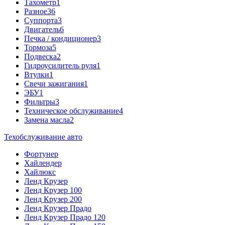
Тахометр
1
Разное
36
Cуппорта
3
Двигатель
6
Печка / кондиционер
3
Тормоза
5
Подвеска
2
Гидроусилитель руля
1
Втулки
1
Свечи зажигания
1
ЭБУ
1
Фильтры
3
Техническое обслуживание
4
Замена масла
2
Техобслуживание авто
Фортунер
Хайлендер
Хайлюкс
Ленд Крузер
Ленд Крузер 100
Ленд Крузер 200
Ленд Крузер Прадо
Ленд Крузер Прадо 120