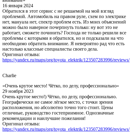
внимание»
16 января 2024
Обратился в этот сервис с не решаемой на мой взгляд
проблемой. Автомобиль на правом руле, схем по электрике
нет, мануала нет, спектр проблем есть. Из моих объяснений
можно было наверное почерпнуть только: ну вот это не
работает, сможете починить? Господа не только решили все
проблемы с которыми я обратился, но и подсказали на что
необходимо обратить внимание. Я невероятно рад что есть
настолько классные специалисты своего дела.
Оригинал отзыва:
https://yandex.ru/maps/org/toyota_elektrik/123507283996/reviews/
Charlie
«Очень крутое место! Чётко, по делу, профессионально»
29 ноября 2023
Очень крутое место!) Чётко, по делу, профессионально.
Географически не самое лёгкое место, с точки зрения
расположения, но абсолютно точно того стоит. Цены
отличные, руководство гостеприимное. Однозначные
рекомендации и наилучшие пожелания!
Оригинал отзыва:
https://yandex.ru/maps/org/toyota_elektrik/123507283996/reviews/