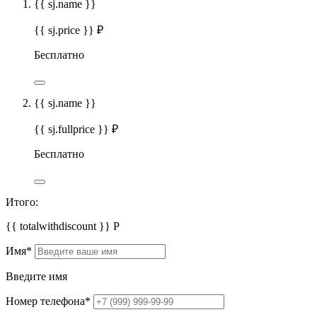
{{ sj.name }}
{{ sj.price }} ₽
Бесплатно
{{ sj.name }}
{{ sj.fullprice }} ₽
Бесплатно
Итого:
{{ totalwithdiscount }}
Р
Имя
*
Введите имя
Номер телефона
*