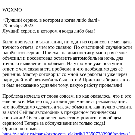
WQXMO
«Лучший сервис, в котором я когда либо был!»
29 ноября 2023
Лучший сервис, в котором я когда либо был!
Были пропуски в зажигании, ни один из сервисов не мог дать
точного ответа, с чем это связано. По счастливой случайности
нашёл этот сервис. Приехал на диагностику, мастер всё мне
объяснил и посоветовал оставить автомобиль на ночь, для
точного выявления проблемы. На утро мне уже поступил
ответ, с чем связана эта проблема и что необходимо для её
решения. Мастер обговорил со мной все работы и уже через
пару дней мой автомобиль был готов! Приехал забирать авто
и был несказанно удивлён тому, какую работу проделали!
Проблема исчезла от слова совсем, но как оказалось, что и это
ещё не всё! Мастер подготовил для мне лист рекомендаций,
что необходимо сделать, а так же объяснил, как нужно следить
за авто! Сейчас автомобиль в прекрасном техническом
состоянии! Очень доволен качеством ремонта и вообщем
сервисом! Теперь за обслуживанием только сюда!
Оригинал отзыва:
https://yandex.ru/maps/org/toyota_elektrik/123507283996/reviews/