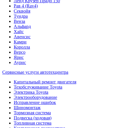
Ленд Крузер Прадо 150
Рав 4 (Rav4)
Секвойя
Тундра
Венза
Альфард
Хайс
Авенсис
Камри
Королла
Версо
Ярис
Аурис
Сервисные услуги автотехцентра
Капитальный ремонт двигателя
Техобслуживание Toyota
Электрика Toyota
Электрооборудование
Исправление ошибок
Шиномонтаж
Тормозная система
Подвеска (ходовая)
Топливная система