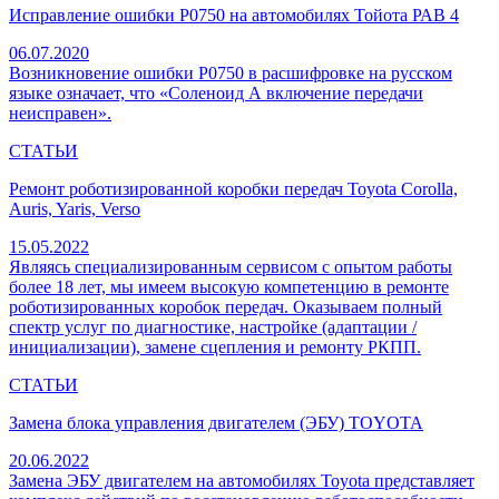
Исправление ошибки P0750 на автомобилях Тойота РАВ 4
06.07.2020
Возникновение ошибки P0750 в расшифровке на русском
языке означает, что «Соленоид А включение передачи
неисправен».
СТАТЬИ
Ремонт роботизированной коробки передач Toyota Corolla,
Auris, Yaris, Verso
15.05.2022
Являясь специализированным сервисом с опытом работы
более 18 лет, мы имеем высокую компетенцию в ремонте
роботизированных коробок передач. Оказываем полный
спектр услуг по диагностике, настройке (адаптации /
инициализации), замене сцепления и ремонту РКПП.
СТАТЬИ
Замена блока управления двигателем (ЭБУ) TOYOTA
20.06.2022
Замена ЭБУ двигателем на автомобилях Toyota представляет