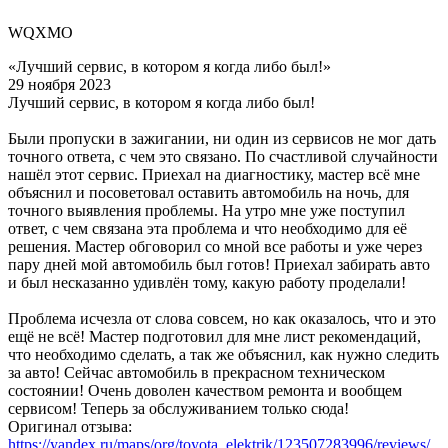
WQXMO
«Лучший сервис, в котором я когда либо был!»
29 ноября 2023
Лучший сервис, в котором я когда либо был!
Были пропуски в зажигании, ни один из сервисов не мог дать
точного ответа, с чем это связано. По счастливой случайности
нашёл этот сервис. Приехал на диагностику, мастер всё мне
объяснил и посоветовал оставить автомобиль на ночь, для
точного выявления проблемы. На утро мне уже поступил
ответ, с чем связана эта проблема и что необходимо для её
решения. Мастер обговорил со мной все работы и уже через
пару дней мой автомобиль был готов! Приехал забирать авто
и был несказанно удивлён тому, какую работу проделали!
Проблема исчезла от слова совсем, но как оказалось, что и это
ещё не всё! Мастер подготовил для мне лист рекомендаций,
что необходимо сделать, а так же объяснил, как нужно следить
за авто! Сейчас автомобиль в прекрасном техническом
состоянии! Очень доволен качеством ремонта и вообщем
сервисом! Теперь за обслуживанием только сюда!
Оригинал отзыва:
https://yandex.ru/maps/org/toyota_elektrik/123507283996/reviews/