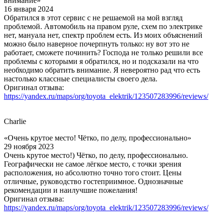
внимание»
16 января 2024
Обратился в этот сервис с не решаемой на мой взгляд
проблемой. Автомобиль на правом руле, схем по электрике
нет, мануала нет, спектр проблем есть. Из моих объяснений
можно было наверное почерпнуть только: ну вот это не
работает, сможете починить? Господа не только решили все
проблемы с которыми я обратился, но и подсказали на что
необходимо обратить внимание. Я невероятно рад что есть
настолько классные специалисты своего дела.
Оригинал отзыва:
https://yandex.ru/maps/org/toyota_elektrik/123507283996/reviews/
Charlie
«Очень крутое место! Чётко, по делу, профессионально»
29 ноября 2023
Очень крутое место!) Чётко, по делу, профессионально.
Географически не самое лёгкое место, с точки зрения
расположения, но абсолютно точно того стоит. Цены
отличные, руководство гостеприимное. Однозначные
рекомендации и наилучшие пожелания!
Оригинал отзыва:
https://yandex.ru/maps/org/toyota_elektrik/123507283996/reviews/