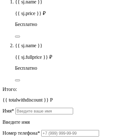
{{ sj.name }}
{{ sj.price }} ₽
Бесплатно
{{ sj.name }}
{{ sj.fullprice }} ₽
Бесплатно
Итого:
{{ totalwithdiscount }}
Р
Имя
*
Введите имя
Номер телефона
*