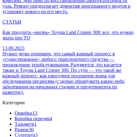
комплекс действий по восстановлению работоспособности
узла. Ремонт предполагает демонтаж неисправного модуля и
установку нового на его место.
СТАТЬИ
Как продлить «жизнь» Toyota Land Cruiser 300: все, что нужно
знать про ТО
13.09.2023
Нужно четко понимать, что самый важный процесс в
«существовании» любого транспортного средства —
прохождение техобслуживания. Разумеется, это касается
также и Toyota Land Cruiser 300. По сути — это такой же
важный процесс, как ежегодное посещение врача для
обследования организма (с целью обнаружить какие-либо
заболевания на начальных стадиях и предотвратить их
развитие).
Категории
Ошибки
13
Коробка передач
4
Тахометр
1
Разное
36
Cуппорта
3