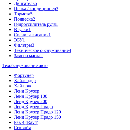
Двигатель
6
Печка / кондиционер
3
Тормоза
5
Подвеска
2
Гидроусилитель руля
1
Втулки
1
Свечи зажигания
1
ЭБУ
1
Фильтры
3
Техническое обслуживание
4
Замена масла
2
Техобслуживание авто
Фортунер
Хайлендер
Хайлюкс
Ленд Крузер
Ленд Крузер 100
Ленд Крузер 200
Ленд Крузер Прадо
Ленд Крузер Прадо 120
Ленд Крузер Прадо 150
Рав 4 (Rav4)
Секвойя