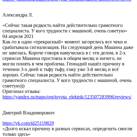
Александра Л.
«Сейчас такая редкость найти действительно грамотного
специалиста. У кого трудности с машиной, очень советую»
04 апреля 2021
Как-то в один «прекрасный» момент загорелись все чеки и
срабатывала сигнализация. На следующий день Машина даже
не завелась. Короче говоря намучилась я с эти делом, в 2-х
сервисах Машина простояла в общем месяц и ничего, не
могли понять в чем проблема. Геннадий нашёл причину в
течении 3-х дней и тьфу тьфу, езжу уже 3-й месяц и всё
хорошо. Сейчас такая редкость найти действительно
грамотного специалиста. У кого трудности с машиной, очень
советую)))
Оригинал отзыва:
https://yandex.ru/maps/org/toyota_elektrik/123507283996/reviews/
Дмитрий Владимирович
https://vk.com/id25119829
«Долго искал причину в разных сервисах, определить смогли
только здесь»