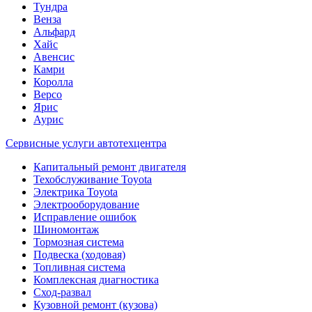
Тундра
Венза
Альфард
Хайс
Авенсис
Камри
Королла
Версо
Ярис
Аурис
Сервисные услуги автотехцентра
Капитальный ремонт двигателя
Техобслуживание Toyota
Электрика Toyota
Электрооборудование
Исправление ошибок
Шиномонтаж
Тормозная система
Подвеска (ходовая)
Топливная система
Комплексная диагностика
Сход-развал
Кузовной ремонт (кузова)