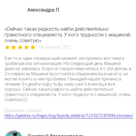
Александра Л.
«Сейчас такая редкость найти действительно
грамотного специалиста. У кого трудности с машиной,
очень советую»
04 апреля 2021
Как-то в один «прекрасный» момент загорелись все чеки и
срабатывала сигнализация. На следующий день Машина
даже не завелась. Короче говоря намучилась я с эти делом, в
2-х сервисах Машина простояла в общем месяц и ничего, не
могли понять в чем проблема. Геннадий нашёл причину в
течении 3-х дней и тьфу тьфу, езжу уже 3-й месяц и всё
хорошо. Сейчас такая редкость найти действительно
грамотного специалиста. У кого трудности с машиной, очень
советую)))
Оригинал отзыва:
https://yandex.ru/maps/org/toyota_elektrik/123507283996/reviews/