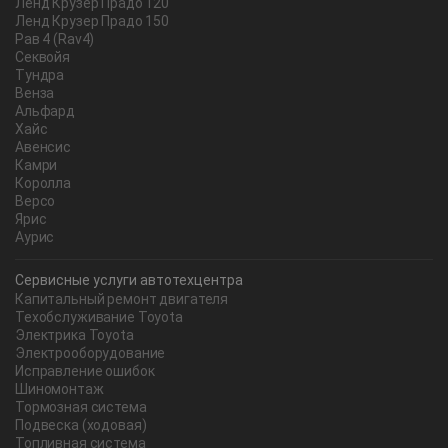
Ленд Крузер Прадо 120
Ленд Крузер Прадо 150
Рав 4 (Rav4)
Секвойя
Тундра
Венза
Альфард
Хайс
Авенсис
Камри
Королла
Версо
Ярис
Аурис
Сервисные услуги автотехцентра
Капитальный ремонт двигателя
Техобслуживание Toyota
Электрика Toyota
Электрооборудование
Исправление ошибок
Шиномонтаж
Тормозная система
Подвеска (ходовая)
Топливная система