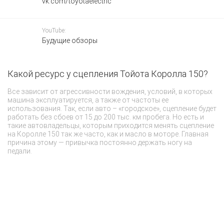
vk.com/toyotaelectric
YouTube:
Будущие обзоры
Какой ресурс у сцепления Тойота Королла 150?
П
Все зависит от агрессивности вождения, условий, в которых
В
машина эксплуатируется, а также от частоты ее
мо
использования. Так, если авто – «городское», сцепление будет
сб
работать без сбоев от 15 до 200 тыс. км пробега. Но есть и
эк
такие автовладельцы, которым приходится менять сцепление
от
на Королле 150 так же часто, как и масло в моторе. Главная
с
причина этому — привычка постоянно держать ногу на
не
педали.
сц