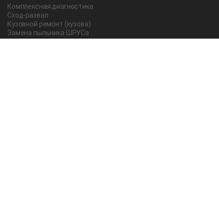
Комплексная диагностика
Сход-развал
Кузовной ремонт (кузова)
Замена пыльника ШРУСа
Рычаг ручного тормоза
Редуктор
Прокладка поддона
Насос ГУР
Чистка дроссельной заслонки
Lexus
Регулировка подшипника
Замена масла в АКПП Тойота Рав 4
О компании
Новости и акции
Вопрос-ответ
Отзывы
Отзывы на Яндекс Картах
Статьи
Все работы мастеров техцентра
Контакты
Гарантии на работы и запасные части
Правовая информация