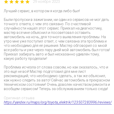
29 ноября 2023
Лучший сервис, в котором я когда либо был!
Были пропуски в зажигании, ни один из сервисов не мог дать
точного ответа, с чем это связано. По счастливой
случайности нашёл этот сервис. Приехал на диагностику,
мастер всё мне объяснил и посоветовал оставить
автомобиль на ночь, для точного выявления проблемы. На
утро мне уже поступил ответ, с чем связана эта проблема и
что необходимо для её решения. Мастер обговорил со мной
все работы и уже через пару дней мой автомобиль был готов!
Приехал забирать авто и был несказанно удивлён тому,
какую работу проделали!
Проблема исчезла от слова совсем, но как оказалось, что и
это ещё не всё! Мастер подготовил для мне лист
рекомендаций, что необходимо сделать, а так же объяснил,
как нужно следить за авто! Сейчас автомобиль в прекрасном
техническом состоянии! Очень доволен качеством ремонта и
вообщем сервисом! Теперь за обслуживанием только сюда!
Оригинал отзыва:
https://yandex.ru/maps/org/toyota_elektrik/123507283996/reviews/