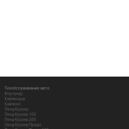
Техобслуживание авто
Фортунер
Хайлендер
Хайлюкс
Ленд Крузер
Ленд Крузер 100
Ленд Крузер 200
Ленд Крузер Прадо