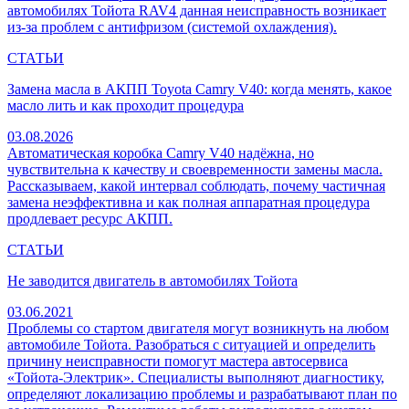
автомобилях Тойота RAV4 данная неисправность возникает
из-за проблем с антифризом (системой охлаждения).
СТАТЬИ
Замена масла в АКПП Toyota Camry V40: когда менять, какое
масло лить и как проходит процедура
03.08.2026
Автоматическая коробка Camry V40 надёжна, но
чувствительна к качеству и своевременности замены масла.
Рассказываем, какой интервал соблюдать, почему частичная
замена неэффективна и как полная аппаратная процедура
продлевает ресурс АКПП.
СТАТЬИ
Не заводится двигатель в автомобилях Тойота
03.06.2021
Проблемы со стартом двигателя могут возникнуть на любом
автомобиле Тойота. Разобраться с ситуацией и определить
причину неисправности помогут мастера автосервиса
«Тойота-Электрик». Специалисты выполняют диагностику,
определяют локализацию проблемы и разрабатывают план по