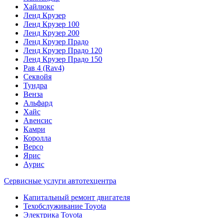
Хайлюкс
Ленд Крузер
Ленд Крузер 100
Ленд Крузер 200
Ленд Крузер Прадо
Ленд Крузер Прадо 120
Ленд Крузер Прадо 150
Рав 4 (Rav4)
Секвойя
Тундра
Венза
Альфард
Хайс
Авенсис
Камри
Королла
Версо
Ярис
Аурис
Сервисные услуги автотехцентра
Капитальный ремонт двигателя
Техобслуживание Toyota
Электрика Toyota