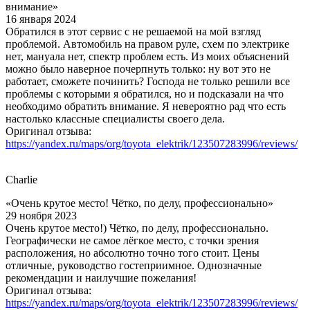
внимание»
16 января 2024
Обратился в этот сервис с не решаемой на мой взгляд
проблемой. Автомобиль на правом руле, схем по электрике
нет, мануала нет, спектр проблем есть. Из моих объяснений
можно было наверное почерпнуть только: ну вот это не
работает, сможете починить? Господа не только решили все
проблемы с которыми я обратился, но и подсказали на что
необходимо обратить внимание. Я невероятно рад что есть
настолько классные специалисты своего дела.
Оригинал отзыва:
https://yandex.ru/maps/org/toyota_elektrik/123507283996/reviews/
Charlie
«Очень крутое место! Чётко, по делу, профессионально»
29 ноября 2023
Очень крутое место!) Чётко, по делу, профессионально.
Географически не самое лёгкое место, с точки зрения
расположения, но абсолютно точно того стоит. Цены
отличные, руководство гостеприимное. Однозначные
рекомендации и наилучшие пожелания!
Оригинал отзыва:
https://yandex.ru/maps/org/toyota_elektrik/123507283996/reviews/