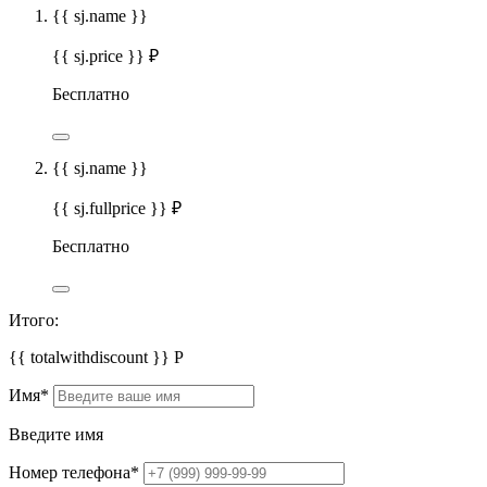
{{ sj.name }}
{{ sj.price }} ₽
Бесплатно
{{ sj.name }}
{{ sj.fullprice }} ₽
Бесплатно
Итого:
{{ totalwithdiscount }}
Р
Имя
*
Введите имя
Номер телефона
*