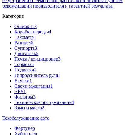
ее устранению. Ремонтные работы выполняются с учетом
рекомендаций производителя и гарантией результата.
Категории
Ошибки
13
Коробка передач
4
Тахометр
1
Разное
36
Cуппорта
3
Двигатель
6
Печка / кондиционер
3
Тормоза
5
Подвеска
2
Гидроусилитель руля
1
Втулки
1
Свечи зажигания
1
ЭБУ
1
Фильтры
3
Техническое обслуживание
4
Замена масла
2
Техобслуживание авто
Фортунер
Хайлендер