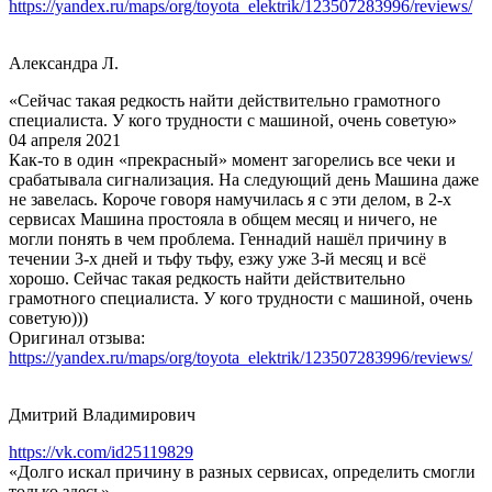
https://yandex.ru/maps/org/toyota_elektrik/123507283996/reviews/
Александра Л.
«Сейчас такая редкость найти действительно грамотного
специалиста. У кого трудности с машиной, очень советую»
04 апреля 2021
Как-то в один «прекрасный» момент загорелись все чеки и
срабатывала сигнализация. На следующий день Машина даже
не завелась. Короче говоря намучилась я с эти делом, в 2-х
сервисах Машина простояла в общем месяц и ничего, не
могли понять в чем проблема. Геннадий нашёл причину в
течении 3-х дней и тьфу тьфу, езжу уже 3-й месяц и всё
хорошо. Сейчас такая редкость найти действительно
грамотного специалиста. У кого трудности с машиной, очень
советую)))
Оригинал отзыва:
https://yandex.ru/maps/org/toyota_elektrik/123507283996/reviews/
Дмитрий Владимирович
https://vk.com/id25119829
«Долго искал причину в разных сервисах, определить смогли
только здесь»