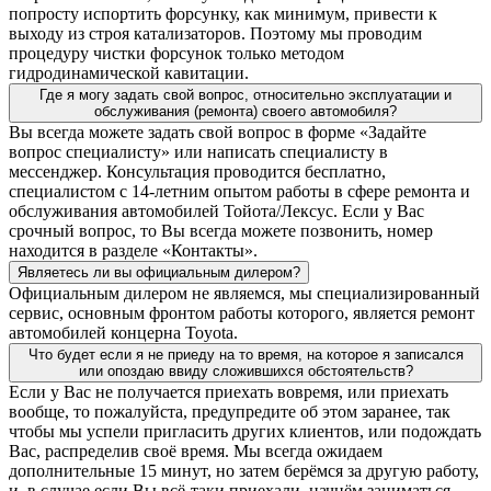
попросту испортить форсунку, как минимум, привести к
выходу из строя катализаторов. Поэтому мы проводим
процедуру чистки форсунок только методом
гидродинамической кавитации.
Где я могу задать свой вопрос, относительно эксплуатации и
обслуживания (ремонта) своего автомобиля?
Вы всегда можете задать свой вопрос в форме «Задайте
вопрос специалисту» или написать специалисту в
мессенджер. Консультация проводится бесплатно,
специалистом с 14-летним опытом работы в сфере ремонта и
обслуживания автомобилей Тойота/Лексус. Если у Вас
срочный вопрос, то Вы всегда можете позвонить, номер
находится в разделе «Контакты».
Являетесь ли вы официальным дилером?
Официальным дилером не являемся, мы специализированный
сервис, основным фронтом работы которого, является ремонт
автомобилей концерна Toyota.
Что будет если я не приеду на то время, на которое я записался
или опоздаю ввиду сложившихся обстоятельств?
Если у Вас не получается приехать вовремя, или приехать
вообще, то пожалуйста, предупредите об этом заранее, так
чтобы мы успели пригласить других клиентов, или подождать
Вас, распределив своё время. Мы всегда ожидаем
дополнительные 15 минут, но затем берёмся за другую работу,
и, в случае если Вы всё-таки приехали, начнём заниматься