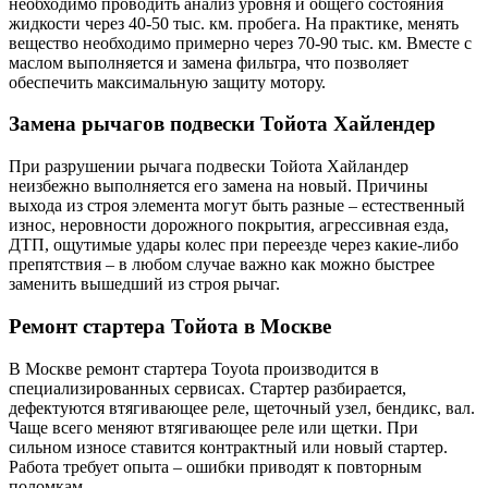
необходимо проводить анализ уровня и общего состояния
жидкости через 40-50 тыс. км. пробега. На практике, менять
вещество необходимо примерно через 70-90 тыс. км. Вместе с
маслом выполняется и замена фильтра, что позволяет
обеспечить максимальную защиту мотору.
Замена рычагов подвески Тойота Хайлендер
При разрушении рычага подвески Тойота Хайландер
неизбежно выполняется его замена на новый. Причины
выхода из строя элемента могут быть разные – естественный
износ, неровности дорожного покрытия, агрессивная езда,
ДТП, ощутимые удары колес при переезде через какие-либо
препятствия – в любом случае важно как можно быстрее
заменить вышедший из строя рычаг.
Ремонт стартера Тойота в Москве
В Москве ремонт стартера Toyota производится в
специализированных сервисах. Стартер разбирается,
дефектуются втягивающее реле, щеточный узел, бендикс, вал.
Чаще всего меняют втягивающее реле или щетки. При
сильном износе ставится контрактный или новый стартер.
Работа требует опыта – ошибки приводят к повторным
поломкам.