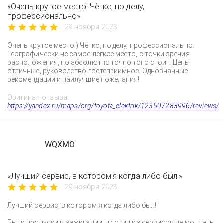
«Очень крутое место! Чётко, по делу,
профессионально»
29 ноября 2023
Очень крутое место!) Чётко, по делу, профессионально.
Географически не самое лёгкое место, с точки зрения
расположения, но абсолютно точно того стоит. Цены
отличные, руководство гостеприимное. Однозначные
рекомендации и наилучшие пожелания!
Оригинал отзыва:
https://yandex.ru/maps/org/toyota_elektrik/123507283996/reviews/
WQXMO
«Лучший сервис, в котором я когда либо был!»
29 ноября 2023
Лучший сервис, в котором я когда либо был!
Были пропуски в зажигании, ни один из сервисов не мог дать