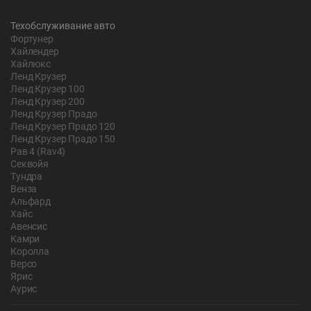
Техобслуживание авто
Фортунер
Хайлендер
Хайлюкс
Ленд Крузер
Ленд Крузер 100
Ленд Крузер 200
Ленд Крузер Прадо
Ленд Крузер Прадо 120
Ленд Крузер Прадо 150
Рав 4 (Rav4)
Секвойя
Тундра
Венза
Альфард
Хайс
Авенсис
Камри
Королла
Версо
Ярис
Аурис