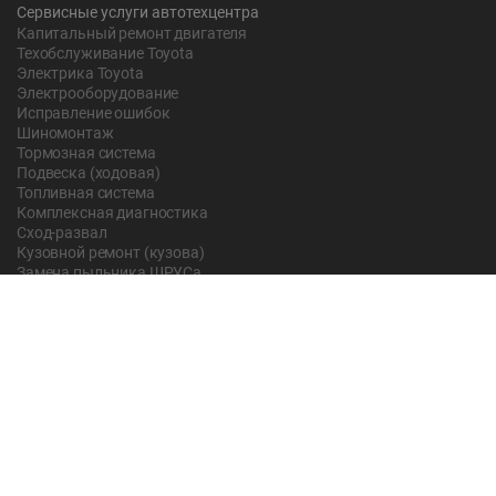
Сервисные услуги автотехцентра
Капитальный ремонт двигателя
Техобслуживание Toyota
Электрика Toyota
Электрооборудование
Исправление ошибок
Шиномонтаж
Тормозная система
Подвеска (ходовая)
Топливная система
Комплексная диагностика
Сход-развал
Кузовной ремонт (кузова)
Замена пыльника ШРУСа
Рычаг ручного тормоза
Редуктор
Прокладка поддона
Насос ГУР
Чистка дроссельной заслонки
Lexus
Регулировка подшипника
Замена масла в АКПП Тойота Рав 4
О компании