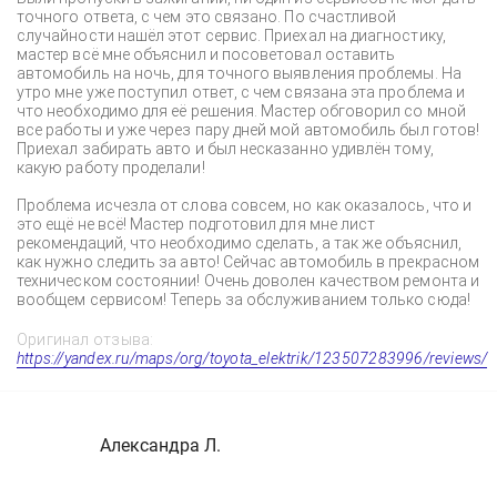
точного ответа, с чем это связано. По счастливой
случайности нашёл этот сервис. Приехал на диагностику,
мастер всё мне объяснил и посоветовал оставить
автомобиль на ночь, для точного выявления проблемы. На
утро мне уже поступил ответ, с чем связана эта проблема и
что необходимо для её решения. Мастер обговорил со мной
все работы и уже через пару дней мой автомобиль был готов!
Приехал забирать авто и был несказанно удивлён тому,
какую работу проделали!
Проблема исчезла от слова совсем, но как оказалось, что и
это ещё не всё! Мастер подготовил для мне лист
рекомендаций, что необходимо сделать, а так же объяснил,
как нужно следить за авто! Сейчас автомобиль в прекрасном
техническом состоянии! Очень доволен качеством ремонта и
вообщем сервисом! Теперь за обслуживанием только сюда!
Оригинал отзыва:
https://yandex.ru/maps/org/toyota_elektrik/123507283996/reviews/
Александра Л.