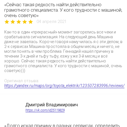
«Сейчас такая редкость найти действительно
грамотного специалиста. У кого трудности с машиной,
очень советую»
04 апреля 2021
Как-то в один «прекрасный» момент загорелись все чеки и
срабатывала сигнализация. На следующий день Машина
даже не завелась. Короче говоря намучилась я с эти делом, в
2-х сервисах Машина простояла в общем месяц и ничего, не
могли понять в чем проблема. Геннадий нашёл причину в
течении 3-х дней и тьфу тьфу, езжу уже 3-й месяц и всё
хорошо. Сейчас такая редкость найти действительно
грамотного специалиста. У кого трудности с машиной, очень
советую)))
Оригинал отзыва:
https://yandex.ru/maps/org/toyota_elektrik/123507283996/reviews/
Дмитрий Владимирович
https://vk.com/id25119829
«Долго искал причину в разных сервисах, определить