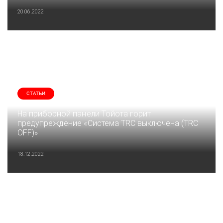
20.06.2022
СТАТЬИ
На приборной панели Тойота горит
предупреждение «Система TRC выключена (TRC
OFF)»
18.12.2022