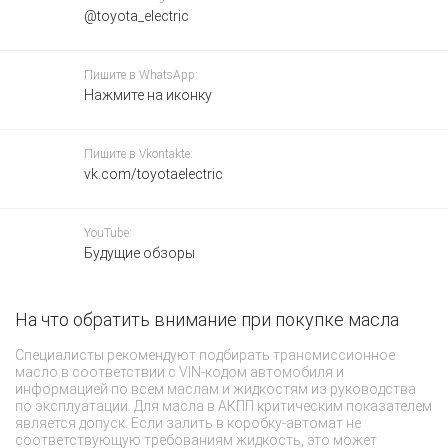
@toyota_electric
Пишите в WhatsApp:
Нажмите на иконку
Пишите в Vkontakte:
vk.com/toyotaelectric
YouTube:
Будущие обзоры
На что обратить внимание при покупке масла
О
Специалисты рекомендуют подбирать трансмиссионное
Дв
масло в соответствии с VIN-кодом автомобиля и
о
информацией по всем маслам и жидкостям из руководства
со
по эксплуатации. Для масла в АКПП критическим показателем
О
является допуск. Если залить в коробку-автомат не
эт
соответствующую требованиям жидкость, это может
ре