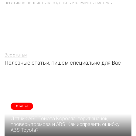
негативно повлиять на отдельные элементы системы.
ка
Все статьи
Полезные статьи, пишем специально для Вас
СТАТЬИ
Датчик АБС Тойота Королла: горит значок,
проверь тормоза и ABS. Как исправить ошибку
ABS Toyota?