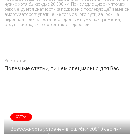
нужно хотя бы каждые 20 000 км. При следующих симптомах
уг
рекомендуется диагностика подвески с последующей заменой
на
амортизаторов: увеличение тормозного пути, заносы на
EG
неровной поверхности, посторонние шумы при движении,
с
отсутствие надежного контакта с дорогой.
Все статьи
Полезные статьи, пишем специально для Вас
СТАТЬИ
Возможность устранения ошибки p0810 своими