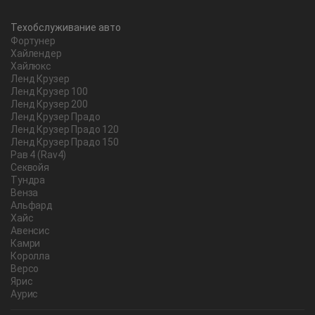
Техобслуживание авто
Фортунер
Хайлендер
Хайлюкс
Ленд Крузер
Ленд Крузер 100
Ленд Крузер 200
Ленд Крузер Прадо
Ленд Крузер Прадо 120
Ленд Крузер Прадо 150
Рав 4 (Rav4)
Секвойя
Тундра
Венза
Альфард
Хайс
Авенсис
Камри
Королла
Версо
Ярис
Аурис