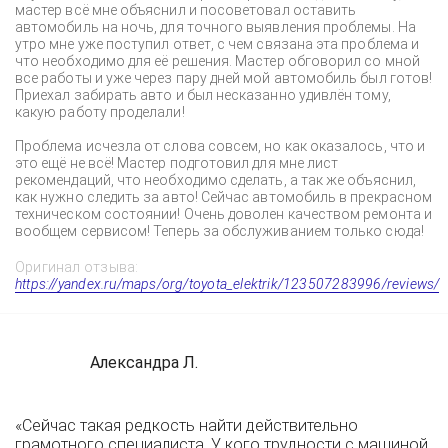
мастер всё мне объяснил и посоветовал оставить
автомобиль на ночь, для точного выявления проблемы. На
утро мне уже поступил ответ, с чем связана эта проблема и
что необходимо для её решения. Мастер обговорил со мной
все работы и уже через пару дней мой автомобиль был готов!
Приехал забирать авто и был несказанно удивлён тому,
какую работу проделали!
Проблема исчезла от слова совсем, но как оказалось, что и
это ещё не всё! Мастер подготовил для мне лист
рекомендаций, что необходимо сделать, а так же объяснил,
как нужно следить за авто! Сейчас автомобиль в прекрасном
техническом состоянии! Очень доволен качеством ремонта и
вообщем сервисом! Теперь за обслуживанием только сюда!
Оригинал отзыва:
https://yandex.ru/maps/org/toyota_elektrik/123507283996/reviews/
Александра Л.
«Сейчас такая редкость найти действительно
грамотного специалиста. У кого трудности с машиной,