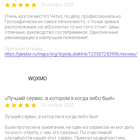
29 ноября 2023
Очень крутое место!) Чётко, по делу, профессионально.
Географически не самое лёгкое место, с точки зрения
расположения, но абсолютно точно того стоит. Цены
отличные, руководство гостеприимное. Однозначные
рекомендации и наилучшие пожелания!
Оригинал отзыва:
https://yandex.ru/maps/org/toyota_elektrik/123507283996/reviews/
WQXMO
«Лучший сервис, в котором я когда либо был!»
29 ноября 2023
Лучший сервис, в котором я когда либо был!
Были пропуски в зажигании, ни один из сервисов не мог дать
точного ответа, с чем это связано. По счастливой
случайности нашёл этот сервис. Приехал на диагностику,