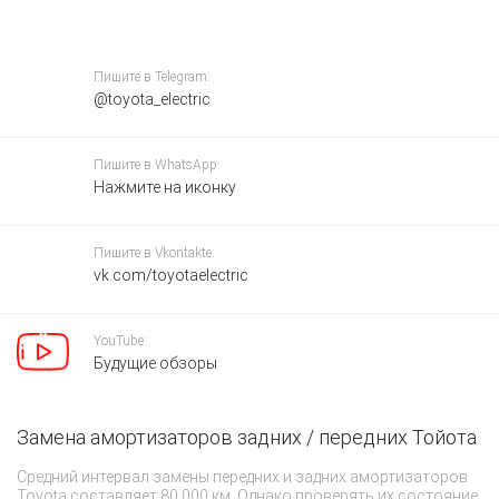
Пишите в Telegram:
@toyota_electric
Пишите в WhatsApp:
Нажмите на иконку
Пишите в Vkontakte:
vk.com/toyotaelectric
YouTube:
Будущие обзоры
Замена амортизаторов задних / передних Тойота
С
Средний интервал замены передних и задних амортизаторов
Дл
Toyota составляет 80 000 км. Однако проверять их состояние
пр