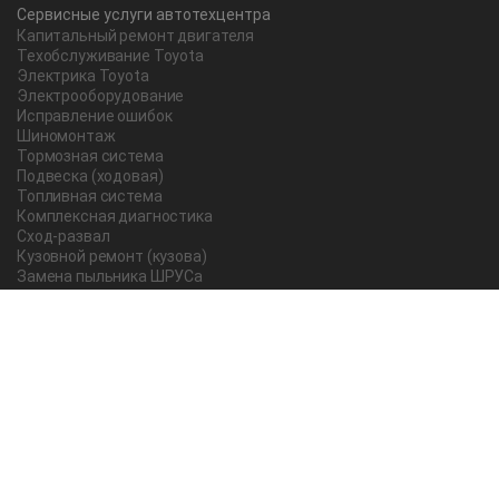
Сервисные услуги автотехцентра
Капитальный ремонт двигателя
Техобслуживание Toyota
Электрика Toyota
Электрооборудование
Исправление ошибок
Шиномонтаж
Тормозная система
Подвеска (ходовая)
Топливная система
Комплексная диагностика
Сход-развал
Кузовной ремонт (кузова)
Замена пыльника ШРУСа
Рычаг ручного тормоза
Редуктор
Прокладка поддона
Насос ГУР
Чистка дроссельной заслонки
Lexus
Регулировка подшипника
Замена масла в АКПП Тойота Рав 4
О компании