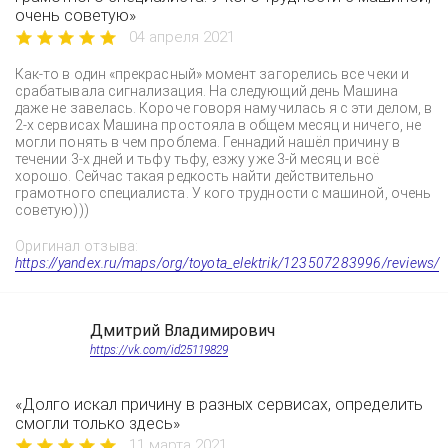
очень советую»
04 апреля 2021
Как-то в один «прекрасный» момент загорелись все чеки и
срабатывала сигнализация. На следующий день Машина
даже не завелась. Короче говоря намучилась я с эти делом, в
2-х сервисах Машина простояла в общем месяц и ничего, не
могли понять в чем проблема. Геннадий нашёл причину в
течении 3-х дней и тьфу тьфу, езжу уже 3-й месяц и всё
хорошо. Сейчас такая редкость найти действительно
грамотного специалиста. У кого трудности с машиной, очень
советую)))
Оригинал отзыва:
https://yandex.ru/maps/org/toyota_elektrik/123507283996/reviews/
Дмитрий Владимирович
https://vk.com/id25119829
«Долго искал причину в разных сервисах, определить
смогли только здесь»
11 марта 2021