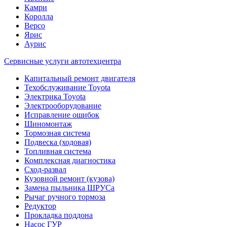
Камри
Королла
Версо
Ярис
Аурис
Сервисные услуги автотехцентра
Капитальный ремонт двигателя
Техобслуживание Toyota
Электрика Toyota
Электрооборудование
Исправление ошибок
Шиномонтаж
Тормозная система
Подвеска (ходовая)
Топливная система
Комплексная диагностика
Сход-развал
Кузовной ремонт (кузова)
Замена пыльника ШРУСа
Рычаг ручного тормоза
Редуктор
Прокладка поддона
Насос ГУР