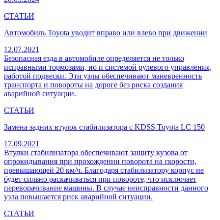
СТАТЬИ
Автомобиль Toyota уводит вправо или влево при движении
12.07.2021
Безопасная езда в автомобиле определяется не только
исправными тормозами, но и системой рулевого управления,
работой подвески. Эти узлы обеспечивают маневренность
транспорта и повороты на дороге без риска создания
аварийной ситуации.
СТАТЬИ
Замена задних втулок стабилизатора с KDSS Toyota LC 150
17.09.2021
Втулки стабилизатора обеспечивают защиту кузова от
опрокидывания при прохождении поворота на скорости,
превышающей 20 км/ч. Благодаря стабилизатору корпус не
будет сильно раскачиваться при повороте, что исключает
переворачивание машины. В случае неисправности данного
узла повышается риск аварийной ситуации.
СТАТЬИ