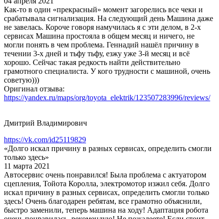
04 апреля 2021
Как-то в один «прекрасный» момент загорелись все чеки и
срабатывала сигнализация. На следующий день Машина даже
не завелась. Короче говоря намучилась я с эти делом, в 2-х
сервисах Машина простояла в общем месяц и ничего, не
могли понять в чем проблема. Геннадий нашёл причину в
течении 3-х дней и тьфу тьфу, езжу уже 3-й месяц и всё
хорошо. Сейчас такая редкость найти действительно
грамотного специалиста. У кого трудности с машиной, очень
советую)))
Оригинал отзыва:
https://yandex.ru/maps/org/toyota_elektrik/123507283996/reviews/
Дмитрий Владимирович
https://vk.com/id25119829
«Долго искал причину в разных сервисах, определить смогли
только здесь»
11 марта 2021
Автосервис очень понравился! Была проблема с актуатором
сцепления, Тойота Королла, электромотор изжил себя. Долго
искал причину в разных сервисах, определить смогли только
здесь! Очень благодарен ребятам, все грамотно объяснили,
быстро заменили, теперь машина на ходу! Адаптация робота
очень понравилась, рекомендую! Не пожалеете! Если стоит