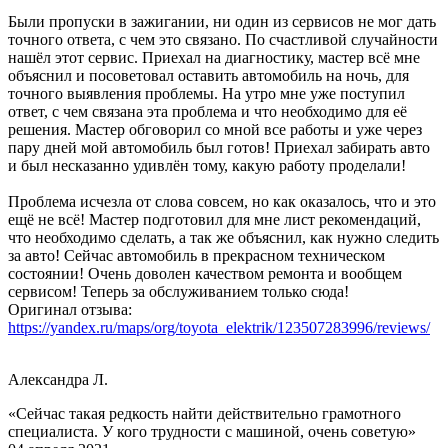
Были пропуски в зажигании, ни один из сервисов не мог дать
точного ответа, с чем это связано. По счастливой случайности
нашёл этот сервис. Приехал на диагностику, мастер всё мне
объяснил и посоветовал оставить автомобиль на ночь, для
точного выявления проблемы. На утро мне уже поступил
ответ, с чем связана эта проблема и что необходимо для её
решения. Мастер обговорил со мной все работы и уже через
пару дней мой автомобиль был готов! Приехал забирать авто
и был несказанно удивлён тому, какую работу проделали!
Проблема исчезла от слова совсем, но как оказалось, что и это
ещё не всё! Мастер подготовил для мне лист рекомендаций,
что необходимо сделать, а так же объяснил, как нужно следить
за авто! Сейчас автомобиль в прекрасном техническом
состоянии! Очень доволен качеством ремонта и вообщем
сервисом! Теперь за обслуживанием только сюда!
Оригинал отзыва:
https://yandex.ru/maps/org/toyota_elektrik/123507283996/reviews/
Александра Л.
«Сейчас такая редкость найти действительно грамотного
специалиста. У кого трудности с машиной, очень советую»