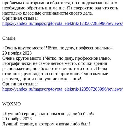
проблемы с которыми я обратился, но и подсказали на что
необходимо обратить внимание. Я невероятно рад что есть
настолько классные специалисты своего дела.
Оригинал отзыва:
https://yandex.ru/maps/org/toyota_elektrik/123507283996/reviews/
Charlie
«Очень крутое место! Чётко, по делу, профессионально»
29 ноября 2023
Очень крутое место!) Чётко, по делу, профессионально.
Географически не самое лёгкое место, с точки зрения
расположения, но абсолютно точно того стоит. Цены
отличные, руководство гостеприимное. Однозначные
рекомендации и наилучшие пожелания!
Оригинал отзыва:
https://yandex.ru/maps/org/toyota_elektrik/123507283996/reviews/
WQXMO
«Лучший сервис, в котором я когда либо был!»
29 ноября 2023
Лучший сервис, в котором я когда либо был!