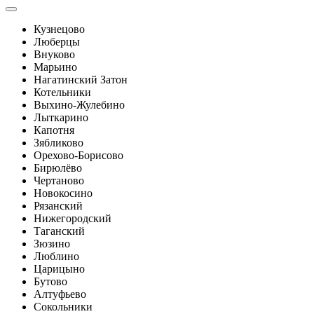
Кузнецово
Люберцы
Внуково
Марьино
Нагатинский Затон
Котельники
Выхино-Жулебино
Лыткарино
Капотня
Зябликово
Орехово-Борисово
Бирюлёво
Чертаново
Новокосино
Рязанский
Нижегородский
Таганский
Зюзино
Люблино
Царицыно
Бутово
Алтуфьево
Сокольники