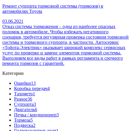
Ремонт суппорта тормозной системы (тормозов) в
автомобилях Toyota
03.06.2021
Отказ системы торможения – одна из наиболее опасных
поломок в автомобиле. Чтобы избежать негативного
сценария, требуется регулярная проверка состояния тормозной
системы и тормозного суппорта, в частности. Автосервис
«Тойота-Электрик» оказывает широкий комплекс сервисных
услуг по проверке и замене элементов тормозной системы.
Выполняем все виды работ в рамках регламента и срочного
ремонта тормозов с гарантией.
Категории
Ошибки
13
Коробка передач
4
Тахометр
1
Разное
36
Cуппорта
3
Двигатель
6
Печка / кондиционер
3
Тормоза
5
Подвеска
2
Гидроусилитель руля
1