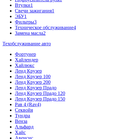
Втулки
1
Свечи зажигания
1
ЭБУ
1
Фильтры
3
Техническое обслуживание
4
Замена масла
2
Техобслуживание авто
Фортунер
Хайлендер
Хайлюкс
Ленд Крузер
Ленд Крузер 100
Ленд Крузер 200
Ленд Крузер Прадо
Ленд Крузер Прадо 120
Ленд Крузер Прадо 150
Рав 4 (Rav4)
Секвойя
Тундра
Венза
Альфард
Хайс
Авенсис