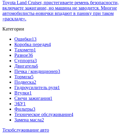
Toyota Land Cruiser, пристегиваете ремень безопасности,
включаете зажигание, но машина не заводится. Многие
автомобилисты-новички впадают в панику при таком
«раскладе».
Категории
Ошибки
13
Коробка передач
4
Тахометр
1
Разное
36
Cуппорта
3
Двигатель
6
Печка / кондиционер
3
Тормоза
5
Подвеска
2
Гидроусилитель руля
1
Втулки
1
Свечи зажигания
1
ЭБУ
1
Фильтры
3
Техническое обслуживание
4
Замена масла
2
Техобслуживание авто