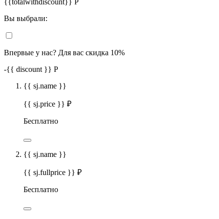
{{totalwithdiscount}}
Р
Вы выбрали:
Впервые у нас? Для вас скидка 10%
-
{{ discount }}
Р
{{ sj.name }}
{{ sj.price }} ₽
Бесплатно
{{ sj.name }}
{{ sj.fullprice }} ₽
Бесплатно