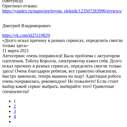
советую)))
Оригинал отзыва:
https://yandex.ru/maps/org/toyota_elektrik/123507283996/reviews/
Дмитрий Владимирович
https://vk.com/id25119829
«Долго искал причину в разных сервисах, определить смогли
только здесь»
11 марта 2021
Автосервис очень понравился! Была проблема с актуатором
сцепления, Тойота Королла, электромотор изжил себя. Долго
искал причину в разных сервисах, определить смогли только
здесь! Очень благодарен ребятам, все грамотно объяснили,
быстро заменили, теперь машина на ходу! Адаптация робота
очень понравилась, рекомендую! Не пожалеете! Если стоит
выбор какой сервис выбрать, выбирайте этот! Грамотные
специалисты!
1
2
3
4