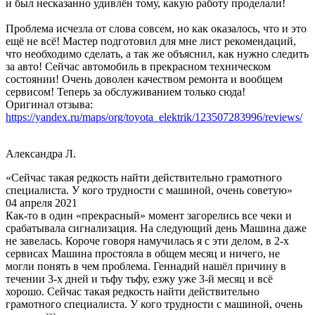
и был несказанно удивлён тому, какую работу проделали!
Проблема исчезла от слова совсем, но как оказалось, что и это
ещё не всё! Мастер подготовил для мне лист рекомендаций,
что необходимо сделать, а так же объяснил, как нужно следить
за авто! Сейчас автомобиль в прекрасном техническом
состоянии! Очень доволен качеством ремонта и вообщем
сервисом! Теперь за обслуживанием только сюда!
Оригинал отзыва:
https://yandex.ru/maps/org/toyota_elektrik/123507283996/reviews/
Александра Л.
«Сейчас такая редкость найти действительно грамотного
специалиста. У кого трудности с машиной, очень советую»
04 апреля 2021
Как-то в один «прекрасный» момент загорелись все чеки и
срабатывала сигнализация. На следующий день Машина даже
не завелась. Короче говоря намучилась я с эти делом, в 2-х
сервисах Машина простояла в общем месяц и ничего, не
могли понять в чем проблема. Геннадий нашёл причину в
течении 3-х дней и тьфу тьфу, езжу уже 3-й месяц и всё
хорошо. Сейчас такая редкость найти действительно
грамотного специалиста. У кого трудности с машиной, очень