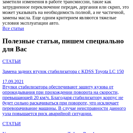
заметили изменения в работе трансмиссии, такие как
затрудненное переключение передач, дергания или скрип, это
может указывать на необходимость полной, а не частичной,
замены масла. Еще одним критерием являются тяжелые
условия эксплуатации авто.
Все статьи
Полезные статьи, пишем специально
для Вас
СТАТЬИ
Замена задних втулок стабилизатора с KDSS Toyota LC 150
17.09.2021
Втулки стабилизатора обеспечивают защиту кузова от
опрокидывания при прохождении поворота на скорости,
превышающей 20 км/ч. Благодаря стабилизатору корпус не
будет сильно раскачиваться при повороте, что исключает
переворачивание машины. В случае неисправности данного
узла повышается риск аварийной ситуации.
СТАТЬИ