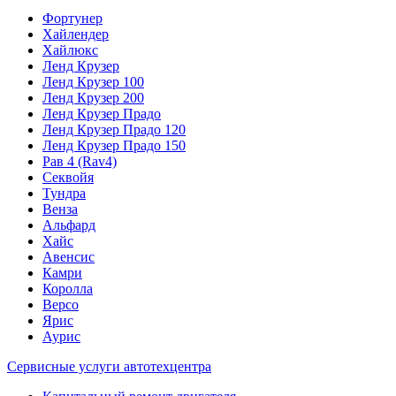
Фортунер
Хайлендер
Хайлюкс
Ленд Крузер
Ленд Крузер 100
Ленд Крузер 200
Ленд Крузер Прадо
Ленд Крузер Прадо 120
Ленд Крузер Прадо 150
Рав 4 (Rav4)
Секвойя
Тундра
Венза
Альфард
Хайс
Авенсис
Камри
Королла
Версо
Ярис
Аурис
Сервисные услуги автотехцентра