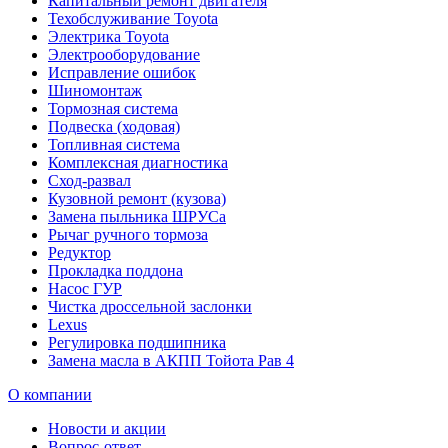
Капитальный ремонт двигателя
Техобслуживание Toyota
Электрика Toyota
Электрооборудование
Исправление ошибок
Шиномонтаж
Тормозная система
Подвеска (ходовая)
Топливная система
Комплексная диагностика
Сход-развал
Кузовной ремонт (кузова)
Замена пыльника ШРУСа
Рычаг ручного тормоза
Редуктор
Прокладка поддона
Насос ГУР
Чистка дроссельной заслонки
Lexus
Регулировка подшипника
Замена масла в АКПП Тойота Рав 4
О компании
Новости и акции
Вопрос-ответ