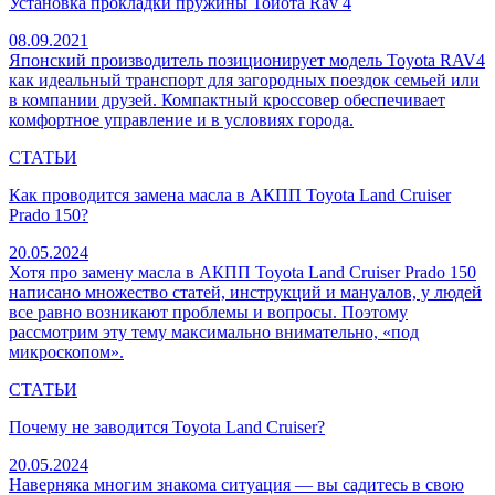
Установка прокладки пружины Тойота Rav 4
08.09.2021
Японский производитель позиционирует модель Toyota RAV4
как идеальный транспорт для загородных поездок семьей или
в компании друзей. Компактный кроссовер обеспечивает
комфортное управление и в условиях города.
СТАТЬИ
Как проводится замена масла в АКПП Toyota Land Cruiser
Prado 150?
20.05.2024
Хотя про замену масла в АКПП Toyota Land Cruiser Prado 150
написано множество статей, инструкций и мануалов, у людей
все равно возникают проблемы и вопросы. Поэтому
рассмотрим эту тему максимально внимательно, «под
микроскопом».
СТАТЬИ
Почему не заводится Toyota Land Cruiser?
20.05.2024
Наверняка многим знакома ситуация — вы садитесь в свою