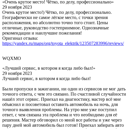
«Очень крутое место! Чётко, по делу, профессионально»
29 ноября 2023
Очень крутое место!) Чётко, по делу, профессионально.
Географически не самое лёгкое место, с точки зрения
расположения, но абсолютно точно того стоит. Цены
отличные, руководство гостеприимное. Однозначные
рекомендации и наилучшие пожелания!
Оригинал отзыва:
https://yandex.ru/maps/org/toyota_elektrik/123507283996/reviews/
WQXMO
«Лучший сервис, в котором я когда либо был!»
29 ноября 2023
Лучший сервис, в котором я когда либо был!
Были пропуски в зажигании, ни один из сервисов не мог дать
точного ответа, с чем это связано. По счастливой случайности
нашёл этот сервис. Приехал на диагностику, мастер всё мне
объяснил и посоветовал оставить автомобиль на ночь, для
точного выявления проблемы. На утро мне уже поступил
ответ, с чем связана эта проблема и что необходимо для её
решения. Мастер обговорил со мной все работы и уже через
пару дней мой автомобиль был готов! Приехал забирать авто