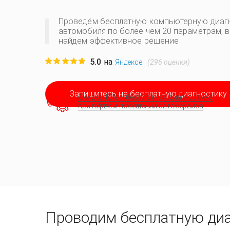
Проведём бесплатную компьютерную диаг
автомобиля по более чем 20 параметрам, 
найдем эффективное решение
5.0
на
(
296
оценки)
Яндексе
Запишитесь на бесплатную диагностику
Скидка 10% + бесплатная диагностика
при первом посещении автосервиса
Проводим бесплатную ди