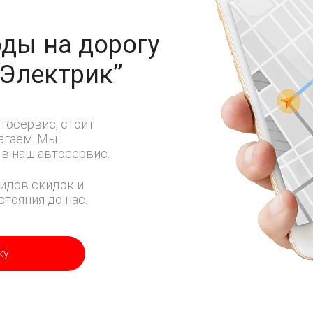
ды на дорогу
-Электрик”
тосервис, стоит
лагаем. Мы
в наш автосервис.
идов скидок и
тояния до нас.
ку