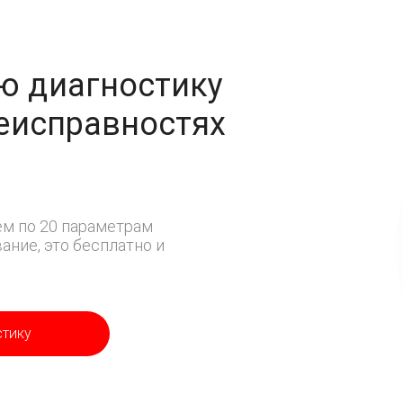
ю диагностику
неисправностях
м по 20 параметрам
ние, это бесплатно и
стику