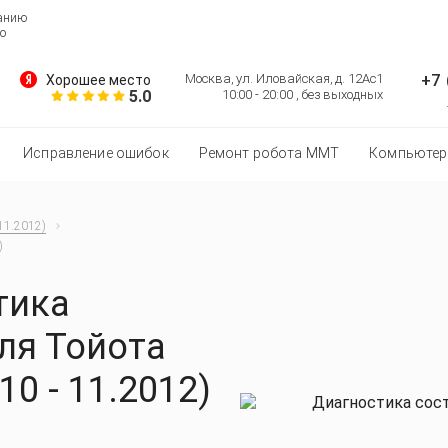
ванию
о
+7 
Москва, ул. Иловайская, д. 12Ас1
Хорошее место
5.0
10:00 - 20:00 , без выходных
Исправление ошибок
Ремонт робота MMT
Компьютер
11.2012)
)
тика
ля Тойота
10 - 11.2012)