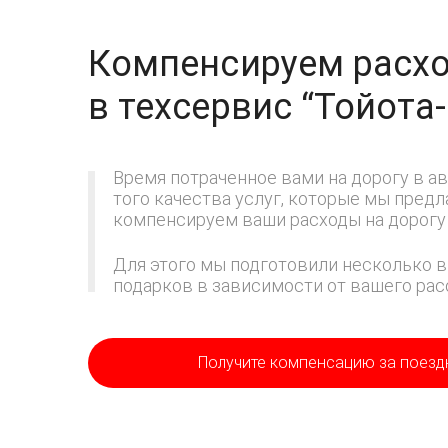
Компенсируем расхо
в техсервис
“Тойота
Время потраченное вами на дорогу в ав
того качества услуг, которые мы пред
компенсируем ваши расходы на дорогу 
Для этого мы подготовили несколько в
подарков в зависимости от вашего расс
Получите компенсацию
за поезд