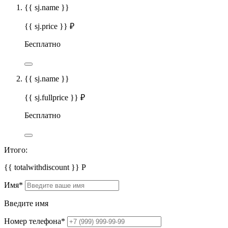
{{ sj.name }}
{{ sj.price }} ₽
Бесплатно
{{ sj.name }}
{{ sj.fullprice }} ₽
Бесплатно
Итого:
{{ totalwithdiscount }}
Р
Имя
*
Введите имя
Номер телефона
*