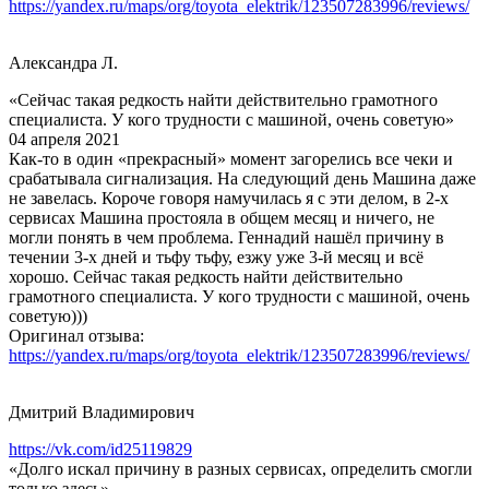
https://yandex.ru/maps/org/toyota_elektrik/123507283996/reviews/
Александра Л.
«Сейчас такая редкость найти действительно грамотного
специалиста. У кого трудности с машиной, очень советую»
04 апреля 2021
Как-то в один «прекрасный» момент загорелись все чеки и
срабатывала сигнализация. На следующий день Машина даже
не завелась. Короче говоря намучилась я с эти делом, в 2-х
сервисах Машина простояла в общем месяц и ничего, не
могли понять в чем проблема. Геннадий нашёл причину в
течении 3-х дней и тьфу тьфу, езжу уже 3-й месяц и всё
хорошо. Сейчас такая редкость найти действительно
грамотного специалиста. У кого трудности с машиной, очень
советую)))
Оригинал отзыва:
https://yandex.ru/maps/org/toyota_elektrik/123507283996/reviews/
Дмитрий Владимирович
https://vk.com/id25119829
«Долго искал причину в разных сервисах, определить смогли
только здесь»