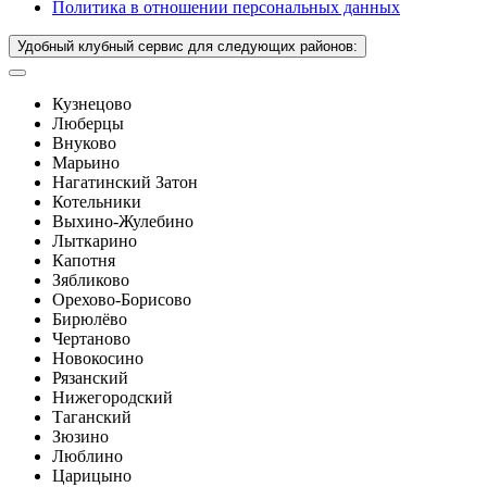
Политика в отношении персональных данных
Удобный клубный сервис для следующих районов:
Кузнецово
Люберцы
Внуково
Марьино
Нагатинский Затон
Котельники
Выхино-Жулебино
Лыткарино
Капотня
Зябликово
Орехово-Борисово
Бирюлёво
Чертаново
Новокосино
Рязанский
Нижегородский
Таганский
Зюзино
Люблино
Царицыно