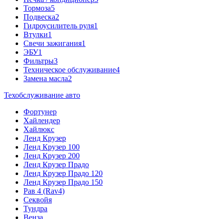
Тормоза
5
Подвеска
2
Гидроусилитель руля
1
Втулки
1
Свечи зажигания
1
ЭБУ
1
Фильтры
3
Техническое обслуживание
4
Замена масла
2
Техобслуживание авто
Фортунер
Хайлендер
Хайлюкс
Ленд Крузер
Ленд Крузер 100
Ленд Крузер 200
Ленд Крузер Прадо
Ленд Крузер Прадо 120
Ленд Крузер Прадо 150
Рав 4 (Rav4)
Секвойя
Тундра
Венза