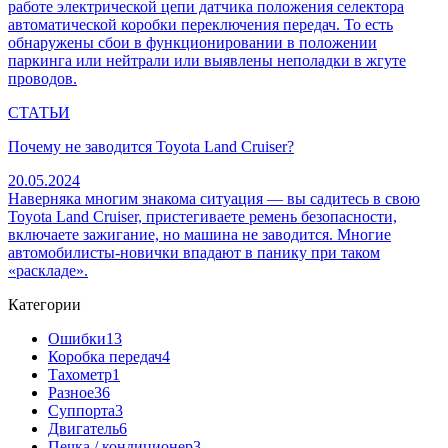
работе электрической цепи датчика положения селектора
автоматической коробки переключения передач. То есть
обнаружены сбои в функционировании в положении
паркинга или нейтрали или выявлены неполадки в жгуте
проводов.
СТАТЬИ
Почему не заводится Toyota Land Cruiser?
20.05.2024
Наверняка многим знакома ситуация — вы садитесь в свою
Toyota Land Cruiser, пристегиваете ремень безопасности,
включаете зажигание, но машина не заводится. Многие
автомобилисты-новички впадают в панику при таком
«раскладе».
Категории
Ошибки
13
Коробка передач
4
Тахометр
1
Разное
36
Cуппорта
3
Двигатель
6
Печка / кондиционер
3