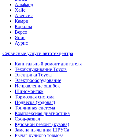
Альфард
Хайс
Авенсис
Камри
Королла
Версо
Ярис
Аурис
Сервисные услуги автотехцентра
Капитальный ремонт двигателя
Техобслуживание Toyota
Электрика Toyota
Электрооборудование
Исправление ошибок
Шиномонтаж
Тормозная система
Подвеска (ходовая)
Топливная система
Комплексная диагностика
Сход-развал
Кузовной ремонт (кузова)
Замена пыльника ШРУСа
Рычаг ручного тормоза