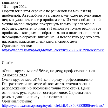
внимание»
16 января 2024
Обратился в этот сервис с не решаемой на мой взгляд
проблемой. Автомобиль на правом руле, схем по электрике
нет, мануала нет, спектр проблем есть. Из моих объяснений
можно было наверное почерпнуть только: ну вот это не
работает, сможете починить? Господа не только решили все
проблемы с которыми я обратился, но и подсказали на что
необходимо обратить внимание. Я невероятно рад что есть
настолько классные специалисты своего дела.
Оригинал отзыва:
https://yandex.ru/maps/org/toyota_elektrik/123507283996/reviews/
Charlie
«Очень крутое место! Чётко, по делу, профессионально»
29 ноября 2023
Очень крутое место!) Чётко, по делу, профессионально.
Географически не самое лёгкое место, с точки зрения
расположения, но абсолютно точно того стоит. Цены
отличные, руководство гостеприимное. Однозначные
рекомендации и наилучшие пожелания!
Оригинал отзыва:
https://yandex.ru/maps/org/toyota_elektrik/123507283996/reviews/