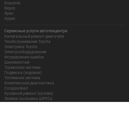
Королла
Версо
Ярис
Аурис
Сервисные услуги автотехцентра
Капитальный ремонт двигателя
Техобслуживание Toyota
Электрика Toyota
Электрооборудование
Исправление ошибок
Шиномонтаж
Тормозная система
Подвеска (ходовая)
Топливная система
Комплексная диагностика
Сход-развал
Кузовной ремонт (кузова)
Замена пыльника ШРУСа
Рычаг ручного тормоза
Редуктор
Прокладка поддона
Насос ГУР
Чистка дроссельной заслонки