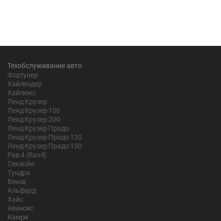
Техобслуживание авто
Фортунер
Хайлендер
Хайлюкс
Ленд Крузер
Ленд Крузер 100
Ленд Крузер 200
Ленд Крузер Прадо
Ленд Крузер Прадо 120
Ленд Крузер Прадо 150
Рав 4 (Rav4)
Секвойя
Тундра
Венза
Альфард
Хайс
Авенсис
Камри