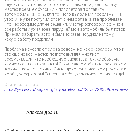
случайности нашёл этот сервис. Приехал на диагностику,
мастер всё мне объяснил и посоветовал оставить
автомобиль на ночь, для точного выявления проблемы. На
утро мне уже поступил ответ, с чем связана эта проблема и
что необходимо для её решения. Мастер обговорил со мной
все работы и уже через пару дней мой автомобиль был готов!
Приехал забирать авто и был несказанно удивлён тому,
какую работу проделали!
Проблема исчезла от слова совсем, но как оказалось, что и
это ещё не всё! Мастер подготовил для мне лист
рекомендаций, что необходимо сделать, а так же объяснил,
как нужно следить за авто! Сейчас автомобиль в прекрасном
техническом состоянии! Очень доволен качеством ремонта и
вообщем сервисом! Теперь за обслуживанием только сюда!
Оригинал отзыва:
https://yandex.ru/maps/org/toyota_elektrik/123507283996/reviews/
Александра Л.
«Сейчас такая редкость найти действительно