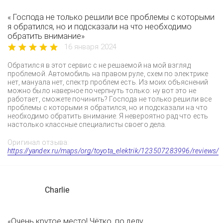
« Господа не только решили все проблемы с которыми
я обратился, но и подсказали на что необходимо
обратить внимание»
16 января 2024
Обратился в этот сервис с не решаемой на мой взгляд
проблемой. Автомобиль на правом руле, схем по электрике
нет, мануала нет, спектр проблем есть. Из моих объяснений
можно было наверное почерпнуть только: ну вот это не
работает, сможете починить? Господа не только решили все
проблемы с которыми я обратился, но и подсказали на что
необходимо обратить внимание. Я невероятно рад что есть
настолько классные специалисты своего дела.
Оригинал отзыва:
https://yandex.ru/maps/org/toyota_elektrik/123507283996/reviews/
Charlie
«Очень крутое место! Чётко, по делу,