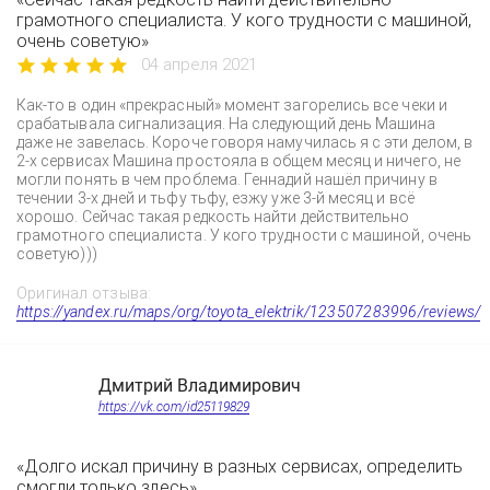
грамотного специалиста. У кого трудности с машиной,
очень советую»
04 апреля 2021
Как-то в один «прекрасный» момент загорелись все чеки и
срабатывала сигнализация. На следующий день Машина
даже не завелась. Короче говоря намучилась я с эти делом, в
2-х сервисах Машина простояла в общем месяц и ничего, не
могли понять в чем проблема. Геннадий нашёл причину в
течении 3-х дней и тьфу тьфу, езжу уже 3-й месяц и всё
хорошо. Сейчас такая редкость найти действительно
грамотного специалиста. У кого трудности с машиной, очень
советую)))
Оригинал отзыва:
https://yandex.ru/maps/org/toyota_elektrik/123507283996/reviews/
Дмитрий Владимирович
https://vk.com/id25119829
«Долго искал причину в разных сервисах, определить
смогли только здесь»