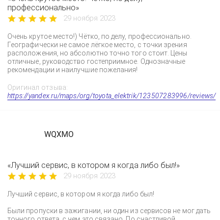
профессионально»
29 ноября 2023
Очень крутое место!) Чётко, по делу, профессионально.
Географически не самое лёгкое место, с точки зрения
расположения, но абсолютно точно того стоит. Цены
отличные, руководство гостеприимное. Однозначные
рекомендации и наилучшие пожелания!
Оригинал отзыва:
https://yandex.ru/maps/org/toyota_elektrik/123507283996/reviews/
WQXMO
«Лучший сервис, в котором я когда либо был!»
29 ноября 2023
Лучший сервис, в котором я когда либо был!
Были пропуски в зажигании, ни один из сервисов не мог дать
точного ответа, с чем это связано. По счастливой