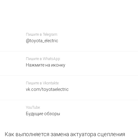
Пишите в Telegram:
@toyota_electric
Пишите в WhatsApp:
Нажмите на иконку
Пишите в Vkontakte:
vk.com/toyotaelectric
YouTube:
Будущие обзоры
Как выполняется замена актуатора сцепления
З