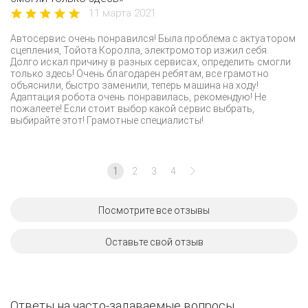
11 марта 2021
Автосервис очень понравился! Была проблема с актуатором
сцепления, Тойота Королла, электромотор изжил себя.
Долго искал причину в разных сервисах, определить смогли
только здесь! Очень благодарен ребятам, все грамотно
объяснили, быстро заменили, теперь машина на ходу!
Адаптация робота очень понравилась, рекомендую! Не
пожалеете! Если стоит выбор какой сервис выбрать,
выбирайте этот! Грамотные специалисты!
1
2
3
4
Посмотрите все отзывы
Оставьте свой отзыв
Ответы на часто-задаваемые вопросы