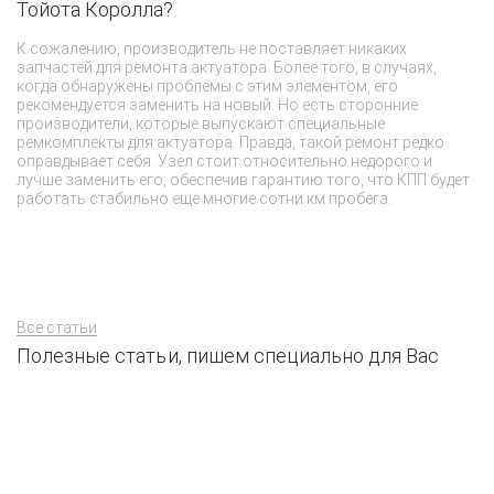
Тойота Королла?
В
от
К сожалению, производитель не поставляет никаких
мо
запчастей для ремонта актуатора. Более того, в случаях,
я
когда обнаружены проблемы с этим элементом, его
пр
рекомендуется заменить на новый. Но есть сторонние
ра
производители, которые выпускают специальные
к
ремкомплекты для актуатора. Правда, такой ремонт редко
оправдывает себя. Узел стоит относительно недорого и
лучше заменить его, обеспечив гарантию того, что КПП будет
работать стабильно еще многие сотни км пробега.
Все статьи
Полезные статьи, пишем специально для Вас