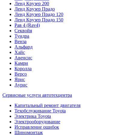
Ленд Крузер 200
Ленд Крузер Прадо
Ленд Крузер Прадо 120
Ленд Крузер Прадо 150
Рав 4 (Rav4)
Секвойя
Тундра
Венза
Альфард
Хайс
Авенсис
Камри
Королла
Версо
Ярис
Аурис
Сервисные услуги автотехцентра
Капитальный ремонт двигателя
Техобслуживание Toyota
Электрика Toyota
Электрооборудование
Исправление ошибок
Шиномонтаж