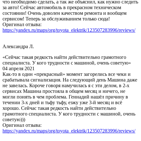
что необходимо сделать, а так же объяснил, как нужно следить
за авто! Сейчас автомобиль в прекрасном техническом
состоянии! Очень доволен качеством ремонта и вообщем
сервисом! Теперь за обслуживанием только сюда!
Оригинал отзыва:
https://yandex.ru/maps/org/toyota_elektrik/123507283996/reviews/
Александра Л.
«Сейчас такая редкость найти действительно грамотного
специалиста. У кого трудности с машиной, очень советую»
04 апреля 2021
Как-то в один «прекрасный» момент загорелись все чеки и
срабатывала сигнализация. На следующий день Машина даже
не завелась. Короче говоря намучилась я с эти делом, в 2-х
сервисах Машина простояла в общем месяц и ничего, не
могли понять в чем проблема. Геннадий нашёл причину в
течении 3-х дней и тьфу тьфу, езжу уже 3-й месяц и всё
хорошо. Сейчас такая редкость найти действительно
грамотного специалиста. У кого трудности с машиной, очень
советую)))
Оригинал отзыва:
https://yandex.ru/maps/org/toyota_elektrik/123507283996/reviews/