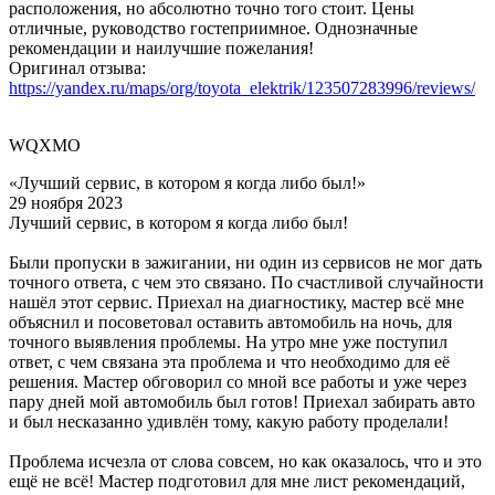
расположения, но абсолютно точно того стоит. Цены
отличные, руководство гостеприимное. Однозначные
рекомендации и наилучшие пожелания!
Оригинал отзыва:
https://yandex.ru/maps/org/toyota_elektrik/123507283996/reviews/
WQXMO
«Лучший сервис, в котором я когда либо был!»
29 ноября 2023
Лучший сервис, в котором я когда либо был!
Были пропуски в зажигании, ни один из сервисов не мог дать
точного ответа, с чем это связано. По счастливой случайности
нашёл этот сервис. Приехал на диагностику, мастер всё мне
объяснил и посоветовал оставить автомобиль на ночь, для
точного выявления проблемы. На утро мне уже поступил
ответ, с чем связана эта проблема и что необходимо для её
решения. Мастер обговорил со мной все работы и уже через
пару дней мой автомобиль был готов! Приехал забирать авто
и был несказанно удивлён тому, какую работу проделали!
Проблема исчезла от слова совсем, но как оказалось, что и это
ещё не всё! Мастер подготовил для мне лист рекомендаций,