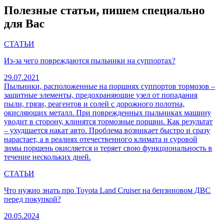
Полезные статьи, пишем специально
для Вас
СТАТЬИ
Из-за чего повреждаются пыльники на суппортах?
29.07.2021
Пыльники, расположенные на поршнях суппортов тормозов –
защитные элементы, предохраняющие узел от попадания
пыли, грязи, реагентов и солей с дорожного полотна,
окисляющих металл. При поврежденных пыльниках машину
уводит в сторону, клинятся тормозные поршни. Как результат
– ухудшается накат авто. Проблема возникает быстро и сразу
нарастает, а в реалиях отечественного климата и суровой
зимы поршень окисляется и теряет свою функциональность в
течение нескольких дней.
СТАТЬИ
Что нужно знать про Toyota Land Cruiser на бензиновом ДВС
перед покупкой?
20.05.2024