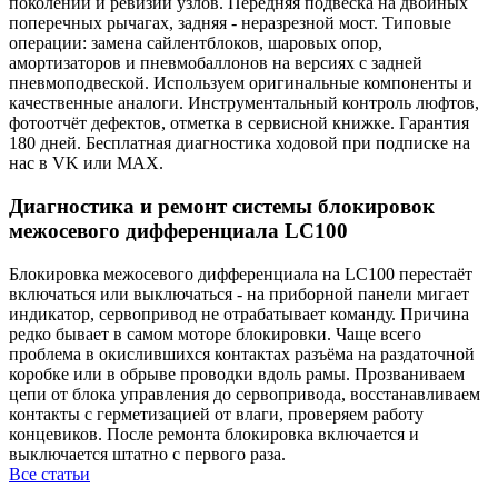
поколений и ревизий узлов. Передняя подвеска на двойных
поперечных рычагах, задняя - неразрезной мост. Типовые
операции: замена сайлентблоков, шаровых опор,
амортизаторов и пневмобаллонов на версиях с задней
пневмоподвеской. Используем оригинальные компоненты и
качественные аналоги. Инструментальный контроль люфтов,
фотоотчёт дефектов, отметка в сервисной книжке. Гарантия
180 дней. Бесплатная диагностика ходовой при подписке на
нас в VK или MAX.
Диагностика и ремонт системы блокировок
межосевого дифференциала LC100
Блокировка межосевого дифференциала на LC100 перестаёт
включаться или выключаться - на приборной панели мигает
индикатор, сервопривод не отрабатывает команду. Причина
редко бывает в самом моторе блокировки. Чаще всего
проблема в окислившихся контактах разъёма на раздаточной
коробке или в обрыве проводки вдоль рамы. Прозваниваем
цепи от блока управления до сервопривода, восстанавливаем
контакты с герметизацией от влаги, проверяем работу
концевиков. После ремонта блокировка включается и
выключается штатно с первого раза.
Все статьи