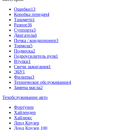
Ошибки
13
Коробка передач
4
Тахометр
1
Разное
36
Cуппорта
3
Двигатель
6
Печка / кондиционер
3
Тормоза
5
Подвеска
2
Гидроусилитель руля
1
Втулки
1
Свечи зажигания
1
ЭБУ
1
Фильтры
3
Техническое обслуживание
4
Замена масла
2
Техобслуживание авто
Фортунер
Хайлендер
Хайлюкс
Ленд Крузер
Ленд Крузер 100