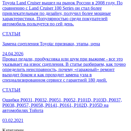
Toyota Land Cruiser вышел на рынок России в 2008 году. По
сравнению с Land Cruiser 100 Series он стал более
привлекательным по дизайну, получил более мощные
характеристики. Популярностью среди покупателей
автомобиль пользуется по сей день.
СТАТЬИ
Замена сцепления Toyota: признаки, этапы, цена
24.04.2026
Провал педали, пробуксовка или шум при выжиме - все это
указывает на износ сцепления. В статье разбираем, как точно
определить неисправность, почему «гаражный» ремонт
выходит боком и как проходит замена узла в
специализированном сервисе с гарантией 180 дней.
СТАТЬИ
Ошибки P0031, P0032, P0051, P0052, P101D, P103D, P0037,
P0038, P0057, P0058, P0141, P0161, P102D, P105D на
автомобилях Тойота
03.02.2021
Категории