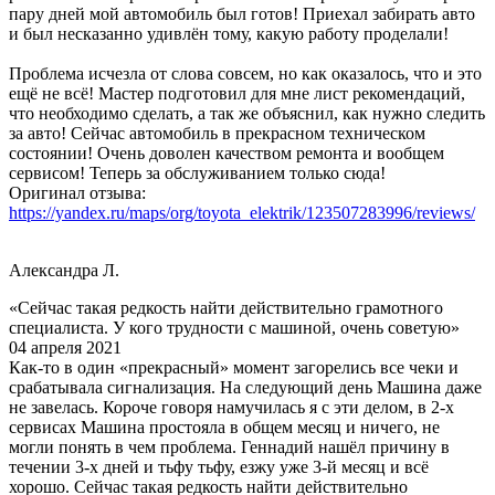
пару дней мой автомобиль был готов! Приехал забирать авто
и был несказанно удивлён тому, какую работу проделали!
Проблема исчезла от слова совсем, но как оказалось, что и это
ещё не всё! Мастер подготовил для мне лист рекомендаций,
что необходимо сделать, а так же объяснил, как нужно следить
за авто! Сейчас автомобиль в прекрасном техническом
состоянии! Очень доволен качеством ремонта и вообщем
сервисом! Теперь за обслуживанием только сюда!
Оригинал отзыва:
https://yandex.ru/maps/org/toyota_elektrik/123507283996/reviews/
Александра Л.
«Сейчас такая редкость найти действительно грамотного
специалиста. У кого трудности с машиной, очень советую»
04 апреля 2021
Как-то в один «прекрасный» момент загорелись все чеки и
срабатывала сигнализация. На следующий день Машина даже
не завелась. Короче говоря намучилась я с эти делом, в 2-х
сервисах Машина простояла в общем месяц и ничего, не
могли понять в чем проблема. Геннадий нашёл причину в
течении 3-х дней и тьфу тьфу, езжу уже 3-й месяц и всё
хорошо. Сейчас такая редкость найти действительно