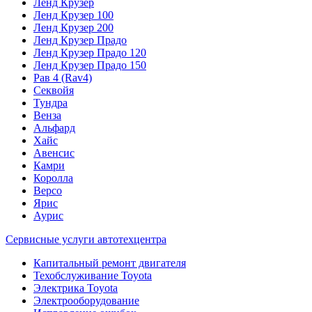
Ленд Крузер
Ленд Крузер 100
Ленд Крузер 200
Ленд Крузер Прадо
Ленд Крузер Прадо 120
Ленд Крузер Прадо 150
Рав 4 (Rav4)
Секвойя
Тундра
Венза
Альфард
Хайс
Авенсис
Камри
Королла
Версо
Ярис
Аурис
Сервисные услуги автотехцентра
Капитальный ремонт двигателя
Техобслуживание Toyota
Электрика Toyota
Электрооборудование