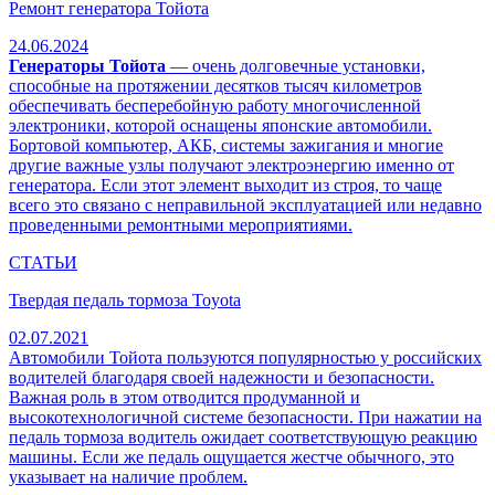
Ремонт генератора Тойота
24.06.2024
Генераторы Тойота
— очень долговечные установки,
способные на протяжении десятков тысяч километров
обеспечивать бесперебойную работу многочисленной
электроники, которой оснащены японские автомобили.
Бортовой компьютер, АКБ, системы зажигания и многие
другие важные узлы получают электроэнергию именно от
генератора. Если этот элемент выходит из строя, то чаще
всего это связано с неправильной эксплуатацией или недавно
проведенными ремонтными мероприятиями.
СТАТЬИ
Твердая педаль тормоза Toyota
02.07.2021
Автомобили Тойота пользуются популярностью у российских
водителей благодаря своей надежности и безопасности.
Важная роль в этом отводится продуманной и
высокотехнологичной системе безопасности. При нажатии на
педаль тормоза водитель ожидает соответствующую реакцию
машины. Если же педаль ощущается жестче обычного, это
указывает на наличие проблем.