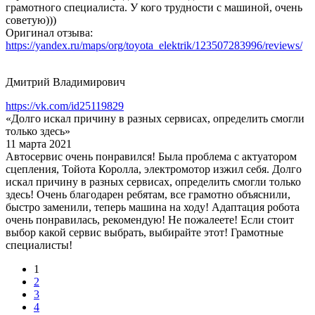
грамотного специалиста. У кого трудности с машиной, очень
советую)))
Оригинал отзыва:
https://yandex.ru/maps/org/toyota_elektrik/123507283996/reviews/
Дмитрий Владимирович
https://vk.com/id25119829
«Долго искал причину в разных сервисах, определить смогли
только здесь»
11 марта 2021
Автосервис очень понравился! Была проблема с актуатором
сцепления, Тойота Королла, электромотор изжил себя. Долго
искал причину в разных сервисах, определить смогли только
здесь! Очень благодарен ребятам, все грамотно объяснили,
быстро заменили, теперь машина на ходу! Адаптация робота
очень понравилась, рекомендую! Не пожалеете! Если стоит
выбор какой сервис выбрать, выбирайте этот! Грамотные
специалисты!
1
2
3
4