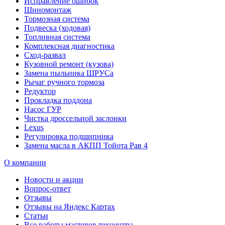
Исправление ошибок
Шиномонтаж
Тормозная система
Подвеска (ходовая)
Топливная система
Комплексная диагностика
Сход-развал
Кузовной ремонт (кузова)
Замена пыльника ШРУСа
Рычаг ручного тормоза
Редуктор
Прокладка поддона
Насос ГУР
Чистка дроссельной заслонки
Lexus
Регулировка подшипника
Замена масла в АКПП Тойота Рав 4
О компании
Новости и акции
Вопрос-ответ
Отзывы
Отзывы на Яндекс Картах
Статьи
Все работы мастеров техцентра