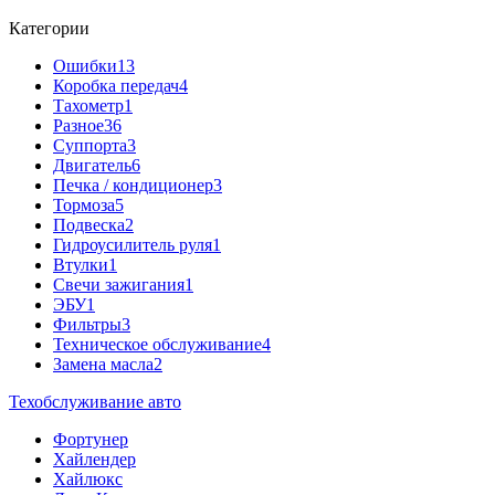
Категории
Ошибки
13
Коробка передач
4
Тахометр
1
Разное
36
Cуппорта
3
Двигатель
6
Печка / кондиционер
3
Тормоза
5
Подвеска
2
Гидроусилитель руля
1
Втулки
1
Свечи зажигания
1
ЭБУ
1
Фильтры
3
Техническое обслуживание
4
Замена масла
2
Техобслуживание авто
Фортунер
Хайлендер
Хайлюкс