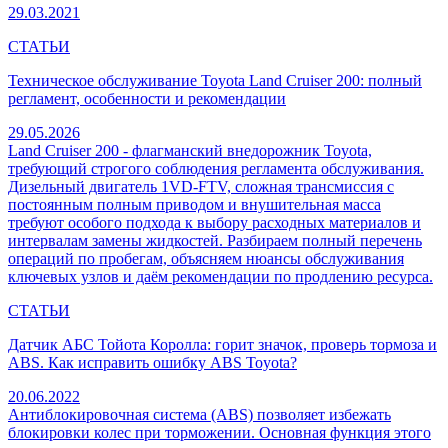
29.03.2021
СТАТЬИ
Техническое обслуживание Toyota Land Cruiser 200: полный
регламент, особенности и рекомендации
29.05.2026
Land Cruiser 200 - флагманский внедорожник Toyota,
требующий строгого соблюдения регламента обслуживания.
Дизельный двигатель 1VD-FTV, сложная трансмиссия с
постоянным полным приводом и внушительная масса
требуют особого подхода к выбору расходных материалов и
интервалам замены жидкостей. Разбираем полный перечень
операций по пробегам, объясняем нюансы обслуживания
ключевых узлов и даём рекомендации по продлению ресурса.
СТАТЬИ
Датчик АБС Тойота Королла: горит значок, проверь тормоза и
ABS. Как исправить ошибку ABS Toyota?
20.06.2022
Антиблокировочная система (ABS) позволяет избежать
блокировки колес при торможении. Основная функция этого