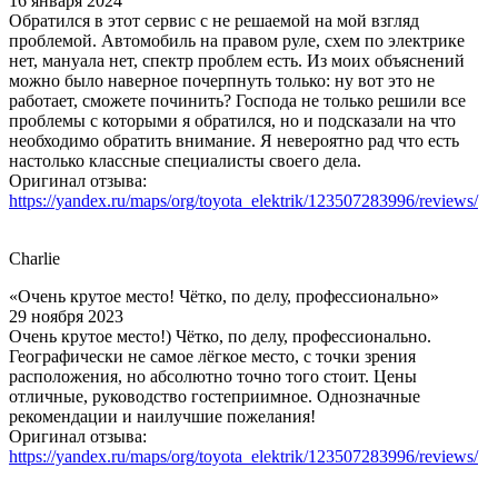
16 января 2024
Обратился в этот сервис с не решаемой на мой взгляд
проблемой. Автомобиль на правом руле, схем по электрике
нет, мануала нет, спектр проблем есть. Из моих объяснений
можно было наверное почерпнуть только: ну вот это не
работает, сможете починить? Господа не только решили все
проблемы с которыми я обратился, но и подсказали на что
необходимо обратить внимание. Я невероятно рад что есть
настолько классные специалисты своего дела.
Оригинал отзыва:
https://yandex.ru/maps/org/toyota_elektrik/123507283996/reviews/
Charlie
«Очень крутое место! Чётко, по делу, профессионально»
29 ноября 2023
Очень крутое место!) Чётко, по делу, профессионально.
Географически не самое лёгкое место, с точки зрения
расположения, но абсолютно точно того стоит. Цены
отличные, руководство гостеприимное. Однозначные
рекомендации и наилучшие пожелания!
Оригинал отзыва:
https://yandex.ru/maps/org/toyota_elektrik/123507283996/reviews/