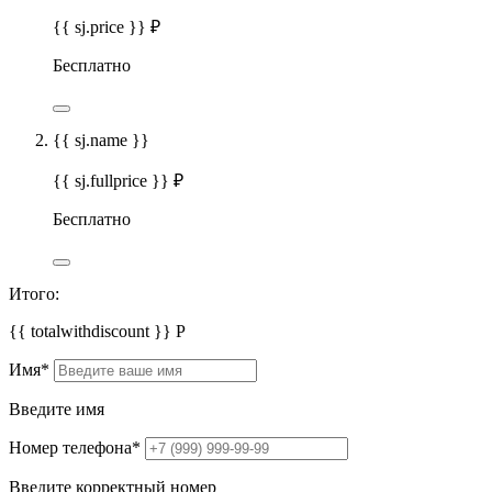
{{ sj.price }} ₽
Бесплатно
{{ sj.name }}
{{ sj.fullprice }} ₽
Бесплатно
Итого:
{{ totalwithdiscount }}
Р
Имя
*
Введите имя
Номер телефона
*
Введите корректный номер