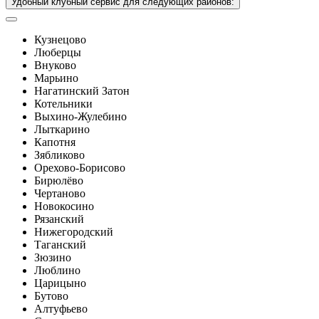
Удобный клубный сервис для следующих районов:
Кузнецово
Люберцы
Внуково
Марьино
Нагатинский Затон
Котельники
Выхино-Жулебино
Лыткарино
Капотня
Зябликово
Орехово-Борисово
Бирюлёво
Чертаново
Новокосино
Рязанский
Нижегородский
Таганский
Зюзино
Люблино
Царицыно
Бутово
Алтуфьево