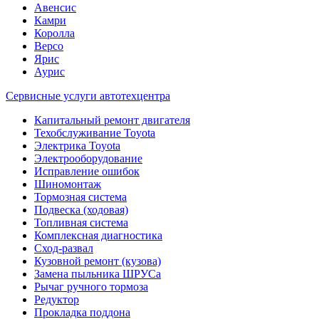
Авенсис
Камри
Королла
Версо
Ярис
Аурис
Сервисные услуги автотехцентра
Капитальный ремонт двигателя
Техобслуживание Toyota
Электрика Toyota
Электрооборудование
Исправление ошибок
Шиномонтаж
Тормозная система
Подвеска (ходовая)
Топливная система
Комплексная диагностика
Сход-развал
Кузовной ремонт (кузова)
Замена пыльника ШРУСа
Рычаг ручного тормоза
Редуктор
Прокладка поддона