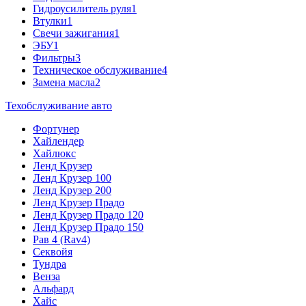
Гидроусилитель руля
1
Втулки
1
Свечи зажигания
1
ЭБУ
1
Фильтры
3
Техническое обслуживание
4
Замена масла
2
Техобслуживание авто
Фортунер
Хайлендер
Хайлюкс
Ленд Крузер
Ленд Крузер 100
Ленд Крузер 200
Ленд Крузер Прадо
Ленд Крузер Прадо 120
Ленд Крузер Прадо 150
Рав 4 (Rav4)
Секвойя
Тундра
Венза
Альфард
Хайс