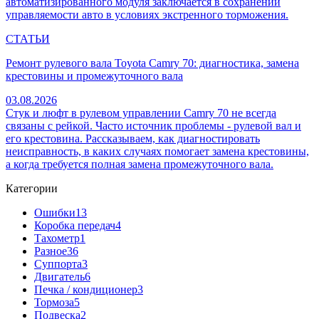
автоматизированного модуля заключается в сохранении
управляемости авто в условиях экстренного торможения.
СТАТЬИ
Ремонт рулевого вала Toyota Camry 70: диагностика, замена
крестовины и промежуточного вала
03.08.2026
Стук и люфт в рулевом управлении Camry 70 не всегда
связаны с рейкой. Часто источник проблемы - рулевой вал и
его крестовина. Рассказываем, как диагностировать
неисправность, в каких случаях помогает замена крестовины,
а когда требуется полная замена промежуточного вала.
Категории
Ошибки
13
Коробка передач
4
Тахометр
1
Разное
36
Cуппорта
3
Двигатель
6
Печка / кондиционер
3
Тормоза
5
Подвеска
2