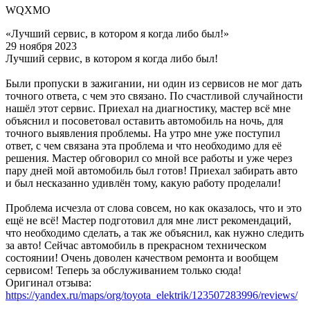
WQXMO
«Лучший сервис, в котором я когда либо был!»
29 ноября 2023
Лучший сервис, в котором я когда либо был!
Были пропуски в зажигании, ни один из сервисов не мог дать
точного ответа, с чем это связано. По счастливой случайности
нашёл этот сервис. Приехал на диагностику, мастер всё мне
объяснил и посоветовал оставить автомобиль на ночь, для
точного выявления проблемы. На утро мне уже поступил
ответ, с чем связана эта проблема и что необходимо для её
решения. Мастер обговорил со мной все работы и уже через
пару дней мой автомобиль был готов! Приехал забирать авто
и был несказанно удивлён тому, какую работу проделали!
Проблема исчезла от слова совсем, но как оказалось, что и это
ещё не всё! Мастер подготовил для мне лист рекомендаций,
что необходимо сделать, а так же объяснил, как нужно следить
за авто! Сейчас автомобиль в прекрасном техническом
состоянии! Очень доволен качеством ремонта и вообщем
сервисом! Теперь за обслуживанием только сюда!
Оригинал отзыва:
https://yandex.ru/maps/org/toyota_elektrik/123507283996/reviews/