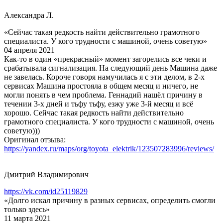
Александра Л.
«Сейчас такая редкость найти действительно грамотного
специалиста. У кого трудности с машиной, очень советую»
04 апреля 2021
Как-то в один «прекрасный» момент загорелись все чеки и
срабатывала сигнализация. На следующий день Машина даже
не завелась. Короче говоря намучилась я с эти делом, в 2-х
сервисах Машина простояла в общем месяц и ничего, не
могли понять в чем проблема. Геннадий нашёл причину в
течении 3-х дней и тьфу тьфу, езжу уже 3-й месяц и всё
хорошо. Сейчас такая редкость найти действительно
грамотного специалиста. У кого трудности с машиной, очень
советую)))
Оригинал отзыва:
https://yandex.ru/maps/org/toyota_elektrik/123507283996/reviews/
Дмитрий Владимирович
https://vk.com/id25119829
«Долго искал причину в разных сервисах, определить смогли
только здесь»
11 марта 2021