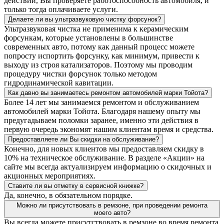
действий, Вы проверяете работоспособность автомобиля, и
только тогда оплачиваете услуги.
Делаете ли вы ультразвуковую чистку форсунок?
Ультразвуковая чистка не применима к керамическим
форсункам, которые установлены в большинстве
современных авто, потому как данный процесс можете
попросту испортить форсунку, как минимум, привести к
выходу из строя катализаторов. Поэтому мы проводим
процедуру чистки форсунок только методом
гидродинамической кавитации.
Как давно вы занимаетесь ремонтом автомобилей марки Тойота?
Более 14 лет мы занимаемся ремонтом и обслуживанием
автомобилей марки Тойота. Благодаря нашему опыту мы
предугадываем поломки заранее, именно эти действия в
первую очередь экономят нашим клиентам время и средства.
Предоставляете ли Вы скидки на обслуживание?
Конечно, для новых клиентов мы предоставляем скидку в
10% на техническое обслуживание. В разделе «Акции» на
сайте мы всегда актуализируем информацию о скидочных и
акционных мероприятиях.
Ставите ли вы отметку в сервисной книжке?
Да, конечно, в обязательном порядке.
Можно ли присутствовать в ремзоне, при проведении ремонта
моего авто?
Вы всегда можете присутствовать в ремзоне во время ремонта