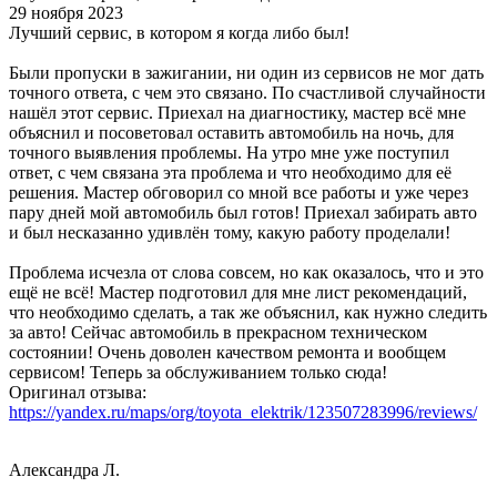
29 ноября 2023
Лучший сервис, в котором я когда либо был!
Были пропуски в зажигании, ни один из сервисов не мог дать
точного ответа, с чем это связано. По счастливой случайности
нашёл этот сервис. Приехал на диагностику, мастер всё мне
объяснил и посоветовал оставить автомобиль на ночь, для
точного выявления проблемы. На утро мне уже поступил
ответ, с чем связана эта проблема и что необходимо для её
решения. Мастер обговорил со мной все работы и уже через
пару дней мой автомобиль был готов! Приехал забирать авто
и был несказанно удивлён тому, какую работу проделали!
Проблема исчезла от слова совсем, но как оказалось, что и это
ещё не всё! Мастер подготовил для мне лист рекомендаций,
что необходимо сделать, а так же объяснил, как нужно следить
за авто! Сейчас автомобиль в прекрасном техническом
состоянии! Очень доволен качеством ремонта и вообщем
сервисом! Теперь за обслуживанием только сюда!
Оригинал отзыва:
https://yandex.ru/maps/org/toyota_elektrik/123507283996/reviews/
Александра Л.