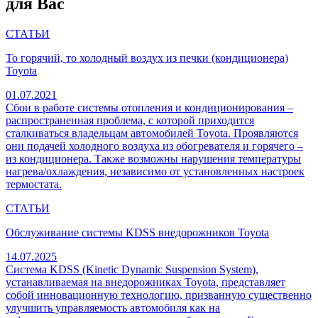
для Вас
СТАТЬИ
То горячий, то холодный воздух из печки (кондиционера)
Toyota
01.07.2021
Сбои в работе системы отопления и кондиционирования –
распространенная проблема, с которой приходится
сталкиваться владельцам автомобилей Toyota. Проявляются
они подачей холодного воздуха из обогревателя и горячего –
из кондиционера. Также возможны нарушения температуры
нагрева/охлаждения, независимо от установленных настроек
термостата.
СТАТЬИ
Обслуживание системы KDSS внедорожников Toyota
14.07.2025
Система KDSS (Kinetic Dynamic Suspension System),
устанавливаемая на внедорожниках Toyota, представляет
собой инновационную технологию, призванную существенно
улучшить управляемость автомобиля как на