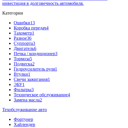
инвестиция в долговечность автомобиля.
Категории
Ошибки
13
Коробка передач
4
Тахометр
1
Разное
36
Cуппорта
3
Двигатель
6
Печка / кондиционер
3
Тормоза
5
Подвеска
2
Гидроусилитель руля
1
Втулки
1
Свечи зажигания
1
ЭБУ
1
Фильтры
3
Техническое обслуживание
4
Замена масла
2
Техобслуживание авто
Фортунер
Хайлендер