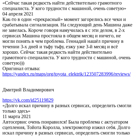
«Сейчас такая редкость найти действительно грамотного
специалиста. У кого трудности с машиной, очень советую»
04 апреля 2021
Как-то в один «прекрасный» момент загорелись все чеки и
срабатывала сигнализация. На следующий день Машина даже
не завелась. Короче говоря намучилась я с эти делом, в 2-х
сервисах Машина простояла в общем месяц и ничего, не
могли понять в чем проблема. Геннадий нашёл причину в
течении 3-х дней и тьфу тьфу, езжу уже 3-й месяц и всё
хорошо. Сейчас такая редкость найти действительно
грамотного специалиста. У кого трудности с машиной, очень
советую)))
Оригинал отзыва:
https://yandex.ru/maps/org/toyota_elektrik/123507283996/reviews/
Дмитрий Владимирович
https://vk.com/id25119829
«Долго искал причину в разных сервисах, определить смогли
только здесь»
11 марта 2021
Автосервис очень понравился! Была проблема с актуатором
сцепления, Тойота Королла, электромотор изжил себя. Долго
искал причину в разных сервисах, определить смогли только