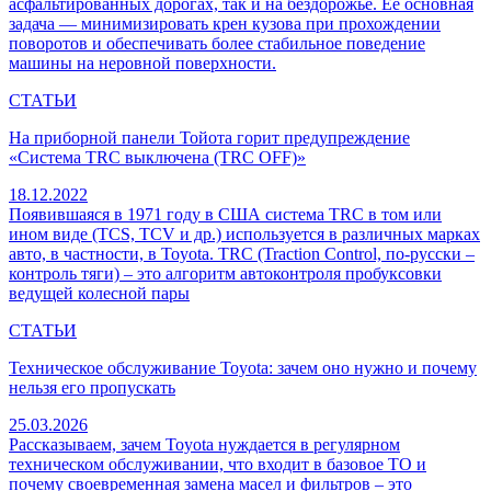
асфальтированных дорогах, так и на бездорожье. Ее основная
задача — минимизировать крен кузова при прохождении
поворотов и обеспечивать более стабильное поведение
машины на неровной поверхности.
СТАТЬИ
На приборной панели Тойота горит предупреждение
«Система TRC выключена (TRC OFF)»
18.12.2022
Появившаяся в 1971 году в США система TRC в том или
ином виде (TCS, TCV и др.) используется в различных марках
авто, в частности, в Toyota. TRC (Traction Control, по-русски –
контроль тяги) – это алгоритм автоконтроля пробуксовки
ведущей колесной пары
СТАТЬИ
Техническое обслуживание Toyota: зачем оно нужно и почему
нельзя его пропускать
25.03.2026
Рассказываем, зачем Toyota нуждается в регулярном
техническом обслуживании, что входит в базовое ТО и
почему своевременная замена масел и фильтров – это