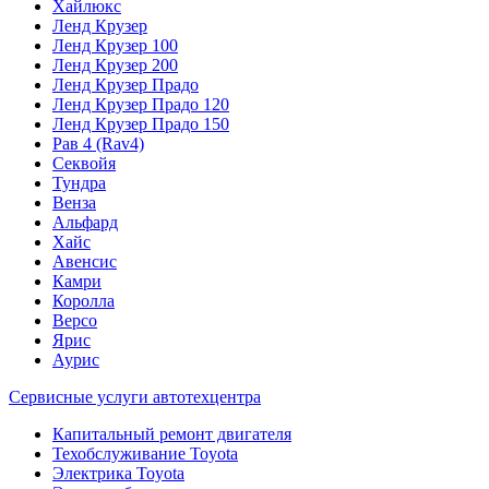
Хайлюкс
Ленд Крузер
Ленд Крузер 100
Ленд Крузер 200
Ленд Крузер Прадо
Ленд Крузер Прадо 120
Ленд Крузер Прадо 150
Рав 4 (Rav4)
Секвойя
Тундра
Венза
Альфард
Хайс
Авенсис
Камри
Королла
Версо
Ярис
Аурис
Сервисные услуги автотехцентра
Капитальный ремонт двигателя
Техобслуживание Toyota
Электрика Toyota