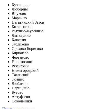
Кузнецово
Люберцы
Внуково
Марьино
Нагатинский Затон
Котельники
Выхино-Жулебино
Лыткарино
Капотня
Зябликово
Орехово-Борисово
Бирюлёво
Чертаново
Новокосино
Рязанский
Нижегородский
Таганский
Зюзино
Люблино
Царицыно
Бутово
Алтуфьево
Сокольники