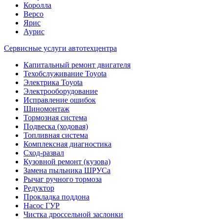
Королла
Версо
Ярис
Аурис
Сервисные услуги автотехцентра
Капитальный ремонт двигателя
Техобслуживание Toyota
Электрика Toyota
Электрооборудование
Исправление ошибок
Шиномонтаж
Тормозная система
Подвеска (ходовая)
Топливная система
Комплексная диагностика
Сход-развал
Кузовной ремонт (кузова)
Замена пыльника ШРУСа
Рычаг ручного тормоза
Редуктор
Прокладка поддона
Насос ГУР
Чистка дроссельной заслонки