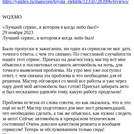
https://yandex.ru/maps/org/toyota_elektrik/123507283996/reviews/
WQXMO
«Лучший сервис, в котором я когда либо был!»
29 ноября 2023
Лучший сервис, в котором я когда либо был!
Были пропуски в зажигании, ни один из сервисов не мог дать
точного ответа, с чем это связано. По счастливой случайности
нашёл этот сервис. Приехал на диагностику, мастер всё мне
объяснил и посоветовал оставить автомобиль на ночь, для
точного выявления проблемы. На утро мне уже поступил
ответ, с чем связана эта проблема и что необходимо для её
решения. Мастер обговорил со мной все работы и уже через
пару дней мой автомобиль был готов! Приехал забирать авто
и был несказанно удивлён тому, какую работу проделали!
Проблема исчезла от слова совсем, но как оказалось, что и это
ещё не всё! Мастер подготовил для мне лист рекомендаций,
что необходимо сделать, а так же объяснил, как нужно следить
за авто! Сейчас автомобиль в прекрасном техническом
состоянии! Очень доволен качеством ремонта и вообщем
сервисом! Теперь за обслуживанием только сюда!