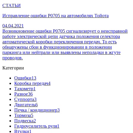
СТАТЬИ
Исправление ошибки P0705 на автомобилях Тойота
04.04.2021
Возникновение ошибки P0705 сигнализирует о неисправной
работе электрической цепи датчика положения селектора
автоматической коробки переключения передач. То есть
обнаружены сбои в функционировании в положении
паркинга или нейтрали или выявлены неполадки в жгуте
проводов.
Категории
Ошибки
13
Коробка передач
4
Тахометр
1
Разное
36
Cуппорта
3
Двигатель
6
Печка / кондиционер
3
Тормоза
5
Подвеска
2
Гидроусилитель руля
1
Втулки
1