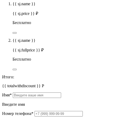
{{ sj.name }}
{{ sj.price }} ₽
Бесплатно
{{ sj.name }}
{{ sj.fullprice }} ₽
Бесплатно
Итого:
{{ totalwithdiscount }}
Р
Имя
*
Введите имя
Номер телефона
*