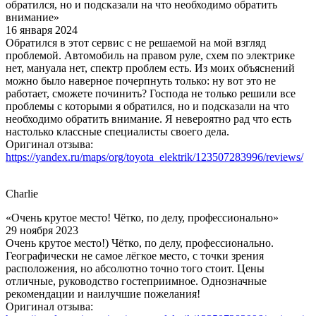
обратился, но и подсказали на что необходимо обратить
внимание»
16 января 2024
Обратился в этот сервис с не решаемой на мой взгляд
проблемой. Автомобиль на правом руле, схем по электрике
нет, мануала нет, спектр проблем есть. Из моих объяснений
можно было наверное почерпнуть только: ну вот это не
работает, сможете починить? Господа не только решили все
проблемы с которыми я обратился, но и подсказали на что
необходимо обратить внимание. Я невероятно рад что есть
настолько классные специалисты своего дела.
Оригинал отзыва:
https://yandex.ru/maps/org/toyota_elektrik/123507283996/reviews/
Charlie
«Очень крутое место! Чётко, по делу, профессионально»
29 ноября 2023
Очень крутое место!) Чётко, по делу, профессионально.
Географически не самое лёгкое место, с точки зрения
расположения, но абсолютно точно того стоит. Цены
отличные, руководство гостеприимное. Однозначные
рекомендации и наилучшие пожелания!
Оригинал отзыва: