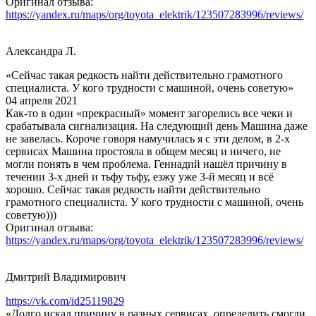
Оригинал отзыва:
https://yandex.ru/maps/org/toyota_elektrik/123507283996/reviews/
Александра Л.
«Сейчас такая редкость найти действительно грамотного
специалиста. У кого трудности с машиной, очень советую»
04 апреля 2021
Как-то в один «прекрасный» момент загорелись все чеки и
срабатывала сигнализация. На следующий день Машина даже
не завелась. Короче говоря намучилась я с эти делом, в 2-х
сервисах Машина простояла в общем месяц и ничего, не
могли понять в чем проблема. Геннадий нашёл причину в
течении 3-х дней и тьфу тьфу, езжу уже 3-й месяц и всё
хорошо. Сейчас такая редкость найти действительно
грамотного специалиста. У кого трудности с машиной, очень
советую)))
Оригинал отзыва:
https://yandex.ru/maps/org/toyota_elektrik/123507283996/reviews/
Дмитрий Владимирович
https://vk.com/id25119829
«Долго искал причину в разных сервисах, определить смогли