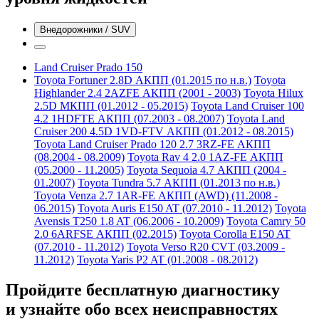
Внедорожники / SUV
Land Cruiser Prado 150
Toyota Fortuner 2.8D АКПП (01.2015 по н.в.)
Toyota
Highlander 2.4 2AZFE АКПП (2001 - 2003)
Toyota Hilux
2.5D МКПП (01.2012 - 05.2015)
Toyota Land Cruiser 100
4.2 1HDFTE АКПП (07.2003 - 08.2007)
Toyota Land
Cruiser 200 4.5D 1VD-FTV АКПП (01.2012 - 08.2015)
Toyota Land Cruiser Prado 120 2.7 3RZ-FE АКПП
(08.2004 - 08.2009)
Toyota Rav 4 2.0 1AZ-FE АКПП
(05.2000 - 11.2005)
Toyota Sequoia 4.7 АКПП (2004 -
01.2007)
Toyota Tundra 5.7 АКПП (01.2013 по н.в.)
Toyota Venza 2.7 1AR-FE АКПП (AWD) (11.2008 -
06.2015)
Toyota Auris E150 AT (07.2010 - 11.2012)
Toyota
Avensis T250 1.8 AT (06.2006 - 10.2009)
Toyota Camry 50
2.0 6ARFSE АКПП (02.2015)
Toyota Corolla E150 AT
(07.2010 - 11.2012)
Toyota Verso R20 CVT (03.2009 -
11.2012)
Toyota Yaris P2 AT (01.2008 - 08.2012)
Пройдите бесплатную диагностику
и узнайте обо всех неисправностях