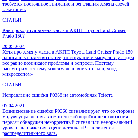
требуется постоянное внимание и регулярная замена свечей
зажигания.
СТАТЬИ
Как проводится замена масла в АКПП Toyota Land Cruiser
Prado 150?
20.05.2024
Хотя про замену масла в АКПП Toyota Land Cruiser Prado 150
написано множество статей, инструкций и мануалов, у людей
все равно возникают проблемы и вопросы. Поэтому
рассмотрим эту тему максимально внимательно, «под
микроскопом».
СТАТЬИ
Исправление ошибки P0368 на автомобилях Тойота
05.04.2021
Возникновение ошибки P0368 сигнализирует, что со стороны
модуля управления автоматической коробки переключения
передач обнаружен некорректный сигнал или ненормальный
уровень напряжения в цепи датчика «В» положения
распределительного вала.