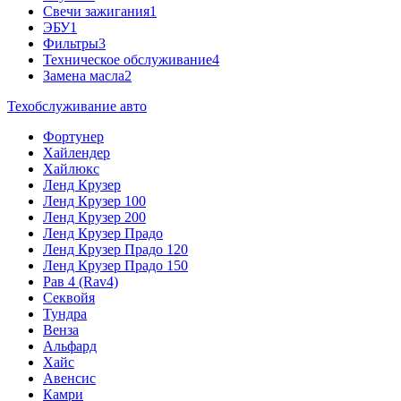
Свечи зажигания
1
ЭБУ
1
Фильтры
3
Техническое обслуживание
4
Замена масла
2
Техобслуживание авто
Фортунер
Хайлендер
Хайлюкс
Ленд Крузер
Ленд Крузер 100
Ленд Крузер 200
Ленд Крузер Прадо
Ленд Крузер Прадо 120
Ленд Крузер Прадо 150
Рав 4 (Rav4)
Секвойя
Тундра
Венза
Альфард
Хайс
Авенсис
Камри