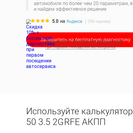
автомобиля по более чем 20 параметрам, 
и найдем эффективное решение
5.0
на
(
296
оценки)
Яндексе
Запишитесь на бесплатную диагностику
Скидка 10% + бесплатная диагностика
при первом посещении автосервиса
Используйте калькулятор
50 3.5 2GRFE АКПП