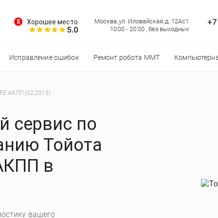
+7
Москва, ул. Иловайская, д. 12Ас1
Хорошее место
5.0
10:00 - 20:00 , без выходных
Исправление ошибок
Ремонт робота MMT
Компьютерна
RFE АКПП (02.2015)
 сервис по
анию Тойота
АКПП в
остику вашего