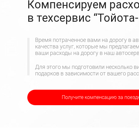
Компенсируем расхо
в техсервис
“Тойота
Время потраченное вами на дорогу в ав
качества услуг, которые мы предлагае
ваши расходы на дорогу в наш автосерв
Для этого мы подготовили несколько ви
подарков в зависимости от вашего расс
Получите компенсацию
за поезд