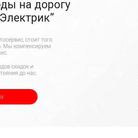
ды на дорогу
-Электрик”
тосервис, стоит того
м. Мы компенсируем
ис.
дов скидок и
тояния до нас.
ку