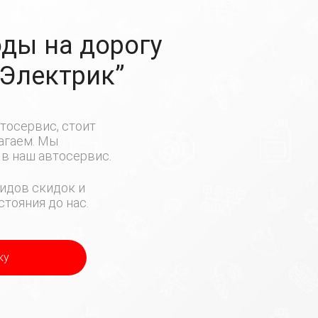
ды на дорогу
-Электрик”
тосервис, стоит
лагаем. Мы
в наш автосервис.
идов скидок и
тояния до нас.
ку