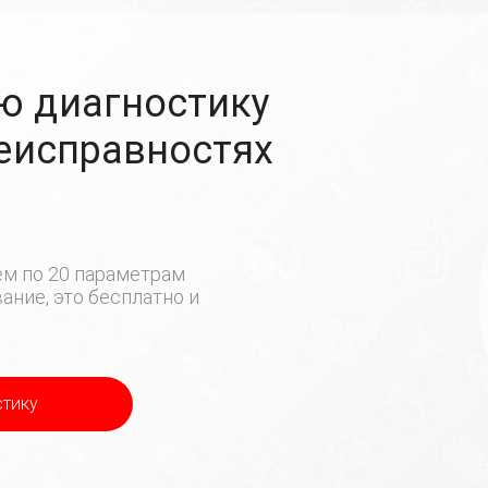
ю диагностику
неисправностях
м по 20 параметрам
ние, это бесплатно и
стику