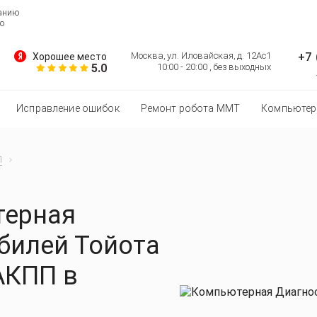
ванию
о
+7 
Москва, ул. Иловайская, д. 12Ас1
Хорошее место
5.0
10:00 - 20:00 , без выходных
Исправление ошибок
Ремонт робота MMT
Компьютер
П
терная
билей Тойота
АКПП в