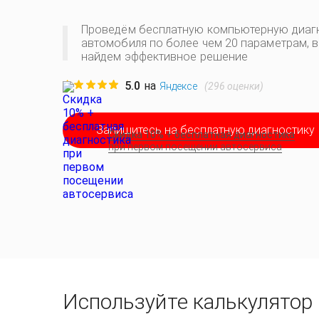
Проведём бесплатную компьютерную диаг
автомобиля по более чем 20 параметрам, 
найдем эффективное решение
5.0
на
(
296
оценки)
Яндексе
Запишитесь на бесплатную диагностику
Скидка 10% + бесплатная диагностика
при первом посещении автосервиса
Используйте калькулятор