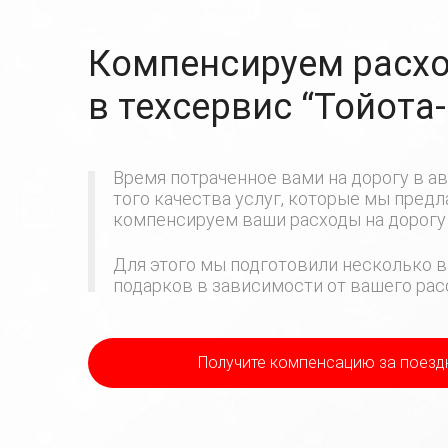
Компенсируем расхо
в техсервис
“Тойота
Время потраченное вами на дорогу в ав
того качества услуг, которые мы пред
компенсируем ваши расходы на дорогу 
Для этого мы подготовили несколько в
подарков в зависимости от вашего расс
Получите компенсацию
за поезд