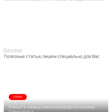
Э
тё
Все статьи
Полезные статьи, пишем специально для Вас
СТАТЬИ
Ремонт и замена электропривода багажника
Тойота Рав 4