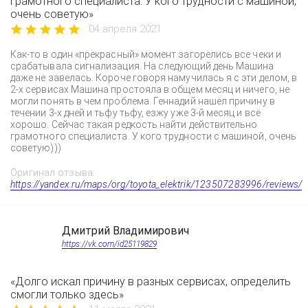
грамотного специалиста. У кого трудности с машиной,
очень советую»
04 апреля 2021
Как-то в один «прекрасный» момент загорелись все чеки и
срабатывала сигнализация. На следующий день Машина
даже не завелась. Короче говоря намучилась я с эти делом, в
2-х сервисах Машина простояла в общем месяц и ничего, не
могли понять в чем проблема. Геннадий нашёл причину в
течении 3-х дней и тьфу тьфу, езжу уже 3-й месяц и всё
хорошо. Сейчас такая редкость найти действительно
грамотного специалиста. У кого трудности с машиной, очень
советую)))
Оригинал отзыва:
https://yandex.ru/maps/org/toyota_elektrik/123507283996/reviews/
Дмитрий Владимирович
https://vk.com/id25119829
«Долго искал причину в разных сервисах, определить
смогли только здесь»