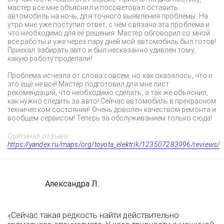
мастер всё мне объяснил и посоветовал оставить
автомобиль на ночь, для точного выявления проблемы. На
утро мне уже поступил ответ, с чем связана эта проблема и
что необходимо для её решения. Мастер обговорил со мной
все работы и уже через пару дней мой автомобиль был готов!
Приехал забирать авто и был несказанно удивлён тому,
какую работу проделали!
Проблема исчезла от слова совсем, но как оказалось, что и
это ещё не всё! Мастер подготовил для мне лист
рекомендаций, что необходимо сделать, а так же объяснил,
как нужно следить за авто! Сейчас автомобиль в прекрасном
техническом состоянии! Очень доволен качеством ремонта и
вообщем сервисом! Теперь за обслуживанием только сюда!
Оригинал отзыва:
https://yandex.ru/maps/org/toyota_elektrik/123507283996/reviews/
Александра Л.
«Сейчас такая редкость найти действительно