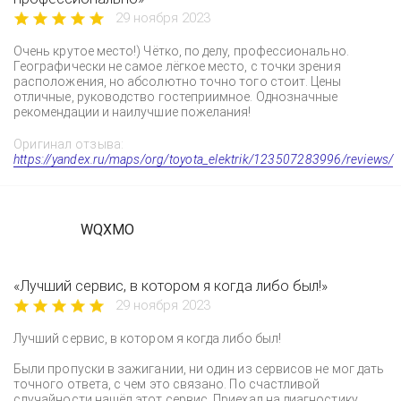
29 ноября 2023
Очень крутое место!) Чётко, по делу, профессионально.
Географически не самое лёгкое место, с точки зрения
расположения, но абсолютно точно того стоит. Цены
отличные, руководство гостеприимное. Однозначные
рекомендации и наилучшие пожелания!
Оригинал отзыва:
https://yandex.ru/maps/org/toyota_elektrik/123507283996/reviews/
WQXMO
«Лучший сервис, в котором я когда либо был!»
29 ноября 2023
Лучший сервис, в котором я когда либо был!
Были пропуски в зажигании, ни один из сервисов не мог дать
точного ответа, с чем это связано. По счастливой
случайности нашёл этот сервис. Приехал на диагностику,