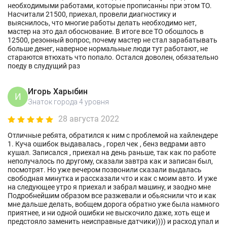
необходимыми работами, которые прописанны при этом ТО.
Насчитали 21500, приехал, провели диагностику и
выяснилось, что многие работы делать необходимо нет,
мастер на это дал обоснование. В итоге все ТО обошлось в
12500, резонный вопрос, почему мастер не стал зарабатывать
больше денег, наверное нормальные люди тут работают, не
стараются втюхать что попало. Остался доволен, обязательно
поеду в слудущий раз
Игорь Харыбин
И
Знаток города 4 уровня
28 августа 2022
Отличные ребята, обратился к ним с проблемой на хайлендере
1. Куча ошибок выдавалась , горел чек , бенз ведрами авто
кушал. Записался , приехал на день раньше, так как по работе
неполучалось по другому, сказали завтра как и записан был,
посмотрят. Но уже вечером позвонили сказали выдалась
свободная минутка и рассказали что и как с моим авто. И уже
на следующее утро я приехал и забрал машину, и заодно мне
Подробнейшим образом все разжевали и обьяснили что и как
мне дальше делать, вобщем дорога обратно уже была намного
приятнее, и ни одной ошибки не выскочило даже, хоть еще и
предстояло заменить неисправные датчики)))) и расход упал и