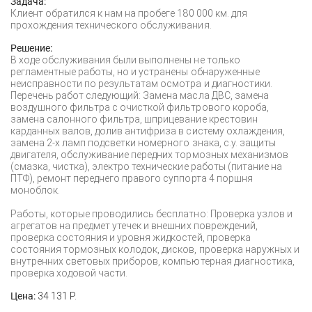
Задача:
Клиент обратился к нам на пробеге 180 000 км. для
прохождения технического обслуживания.
Решение:
В ходе обслуживания были выполнены не только
регламентные работы, но и устранены обнаруженные
неисправности по результатам осмотра и диагностики.
Перечень работ следующий: Замена масла ДВС, замена
воздушного фильтра с очисткой фильтрового короба,
замена салонного фильтра, шприцевание крестовин
карданных валов, долив антифриза в систему охлаждения,
замена 2-х ламп подсветки номерного знака, с.у. защиты
двигателя, обслуживание передних тормозных механизмов
(смазка, чистка), электро технические работы (питание на
ПТФ), ремонт переднего правого суппорта 4 поршня
моноблок.
Работы, которые проводились бесплатно: Проверка узлов и
агрегатов на предмет утечек и внешних повреждений,
проверка состояния и уровня жидкостей, проверка
состояния тормозных колодок, дисков, проверка наружных и
внутренних световых приборов, компьютерная диагностика,
проверка ходовой части.
Цена:
34 131 Р.