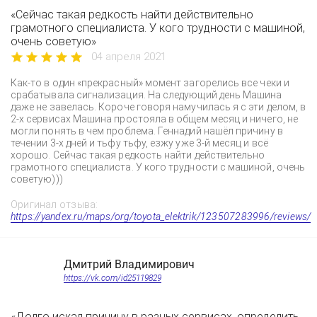
«Сейчас такая редкость найти действительно
грамотного специалиста. У кого трудности с машиной,
очень советую»
04 апреля 2021
Как-то в один «прекрасный» момент загорелись все чеки и
срабатывала сигнализация. На следующий день Машина
даже не завелась. Короче говоря намучилась я с эти делом, в
2-х сервисах Машина простояла в общем месяц и ничего, не
могли понять в чем проблема. Геннадий нашёл причину в
течении 3-х дней и тьфу тьфу, езжу уже 3-й месяц и всё
хорошо. Сейчас такая редкость найти действительно
грамотного специалиста. У кого трудности с машиной, очень
советую)))
Оригинал отзыва:
https://yandex.ru/maps/org/toyota_elektrik/123507283996/reviews/
Дмитрий Владимирович
https://vk.com/id25119829
«Долго искал причину в разных сервисах, определить