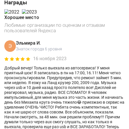
Награды
Хорошее место
Любимые организации по оценкам и отзывам
пользователей Яндекса
Эльмира И.
Э
Знаток города 6 уровня
16 ноября 2023
Добрый вечер! Только выехала из автосервиса! У меня
приятный шок! Я записалась в пн на 17:00, 16.11! Меня четко
проконсультировали. Предупредив, что ремонт займет 5 мин.
или неделю. Я езжу на Ланд крузер 200, 2009 года. Музыка
через usb и 10 дней назад просто полетело все! Дисплей не
реагировал, музыка, радио. ВСЕ СЛОМАТО! Я человек
импульсивный, для меня музыка это часть жизни. И начинать
день без Михаила круга очень тяжело😂 приезжаю в сервис на
удивление ОЧЕНЬ ЧИСТО! Ребята очень компетентные, так
как я не шарю от слова совсем. Все объяснили, показали.
Начали смотреть, за 48 мин. они решили проблему!!! Причем
думали только через aux смогу слушать, но как только я
выехала, проверила еще раз usb и ВСЕ ЗАРАБОТАЛО! Теперь