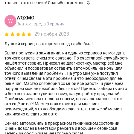
только в этот сервис! Спасибо огромное! 🤝
WQXMO
W
Знаток города 3 уровня
29 ноября 2023
Лучший сервис, в котором я когда либо был!
Были пропуски в зажигании, ни один из сервисов не мог дать
точного ответа, с чем это связано. По счастливой случайности
нашёл этот сервис. Приехал на диагностику, мастер всё мне
объяснил и посоветовал оставить автомобиль на ночь, для
точного выявления проблемы. На утро мне уже поступил
ответ, с чем связана эта проблема и что необходимо для её
решения. Мастер обговорил со мной все работы и уже через
пару дней мой автомобиль был готов! Приехал забирать авто
и был несказанно удивлён тому, какую работу проделали!
Проблема исчезла от слова совсем, но как оказалось, что и
это ещё не всё! Мастер подготовил для мне лист
рекомендаций, что необходимо сделать, а так же объяснил,
как нужно следить за авто!
Сейчас автомобиль в прекрасном техническом состоянии!
Очень доволен качеством ремонта и вообщем сервисом!
Теперь за обслуживанием только сюда!