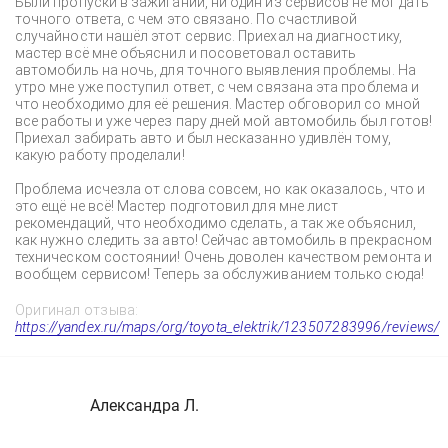
Были пропуски в зажигании, ни один из сервисов не мог дать
точного ответа, с чем это связано. По счастливой
случайности нашёл этот сервис. Приехал на диагностику,
мастер всё мне объяснил и посоветовал оставить
автомобиль на ночь, для точного выявления проблемы. На
утро мне уже поступил ответ, с чем связана эта проблема и
что необходимо для её решения. Мастер обговорил со мной
все работы и уже через пару дней мой автомобиль был готов!
Приехал забирать авто и был несказанно удивлён тому,
какую работу проделали!
Проблема исчезла от слова совсем, но как оказалось, что и
это ещё не всё! Мастер подготовил для мне лист
рекомендаций, что необходимо сделать, а так же объяснил,
как нужно следить за авто! Сейчас автомобиль в прекрасном
техническом состоянии! Очень доволен качеством ремонта и
вообщем сервисом! Теперь за обслуживанием только сюда!
Оригинал отзыва:
https://yandex.ru/maps/org/toyota_elektrik/123507283996/reviews/
Александра Л.