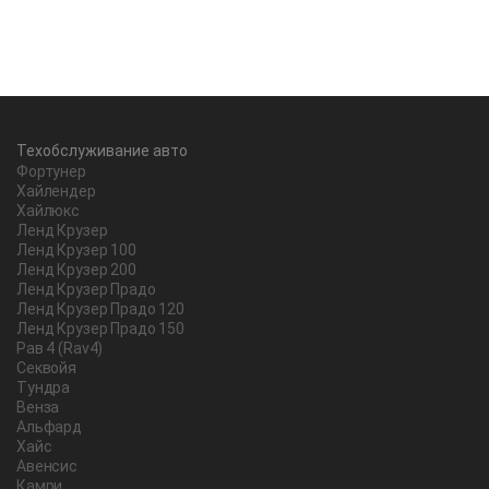
Техобслуживание авто
Фортунер
Хайлендер
Хайлюкс
Ленд Крузер
Ленд Крузер 100
Ленд Крузер 200
Ленд Крузер Прадо
Ленд Крузер Прадо 120
Ленд Крузер Прадо 150
Рав 4 (Rav4)
Секвойя
Тундра
Венза
Альфард
Хайс
Авенсис
Камри