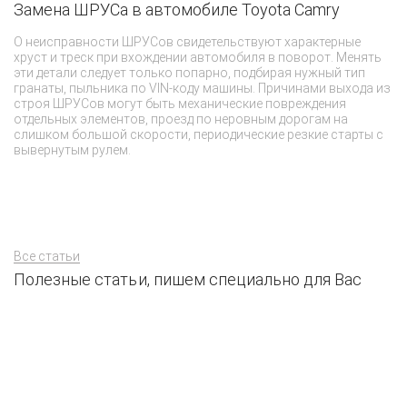
Замена ШРУСа в автомобиле Toyota Camry
Ч
О неисправности ШРУСов свидетельствуют характерные
Ос
хруст и треск при вхождении автомобиля в поворот. Менять
ре
эти детали следует только попарно, подбирая нужный тип
Да
гранаты, пыльника по VIN-коду машины. Причинами выхода из
и 
строя ШРУСов могут быть механические повреждения
ма
отдельных элементов, проезд по неровным дорогам на
слишком большой скорости, периодические резкие старты с
вывернутым рулем.
Все статьи
Полезные статьи, пишем специально для Вас