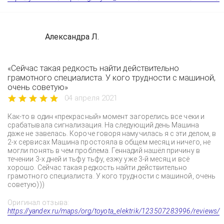
Александра Л.
«Сейчас такая редкость найти действительно
грамотного специалиста. У кого трудности с машиной,
очень советую»
04 апреля 2021
Как-то в один «прекрасный» момент загорелись все чеки и
срабатывала сигнализация. На следующий день Машина
даже не завелась. Короче говоря намучилась я с эти делом, в
2-х сервисах Машина простояла в общем месяц и ничего, не
могли понять в чем проблема. Геннадий нашёл причину в
течении 3-х дней и тьфу тьфу, езжу уже 3-й месяц и всё
хорошо. Сейчас такая редкость найти действительно
грамотного специалиста. У кого трудности с машиной, очень
советую)))
Оригинал отзыва:
https://yandex.ru/maps/org/toyota_elektrik/123507283996/reviews/