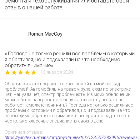
ремонта и техобслуживания или оставьте свой
отзыв о нашей работе
Roman MacCoy
« Господа не только решили все проблемы с которыми
я обратился, но и подсказали на что необходимо
обратить внимание»
16 января 2024
Обратился в этот сервис с не решаемой на мой взгляд
проблемой. Автомобиль на правом руле, схем по электрике
нет, мануала нет, спектр проблем есть. Из моих объяснений
можно было наверное почерпнуть только: ну вот это не
работает, сможете починить? Господа не только решили все
проблемы с которыми я обратился, но и подсказали на что
необходимо обратить внимание. Я невероятно рад что есть
настолько классные специалисты своего дела.
Оригинал отзыва:
https://yandex.ru/maps/org/toyota_elektrik/123507283996/reviews/