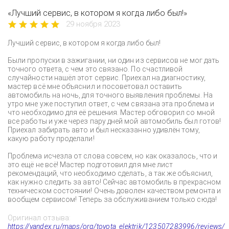
«Лучший сервис, в котором я когда либо был!»
29 ноября 2023
Лучший сервис, в котором я когда либо был!
Были пропуски в зажигании, ни один из сервисов не мог дать
точного ответа, с чем это связано. По счастливой
случайности нашёл этот сервис. Приехал на диагностику,
мастер всё мне объяснил и посоветовал оставить
автомобиль на ночь, для точного выявления проблемы. На
утро мне уже поступил ответ, с чем связана эта проблема и
что необходимо для её решения. Мастер обговорил со мной
все работы и уже через пару дней мой автомобиль был готов!
Приехал забирать авто и был несказанно удивлён тому,
какую работу проделали!
Проблема исчезла от слова совсем, но как оказалось, что и
это ещё не всё! Мастер подготовил для мне лист
рекомендаций, что необходимо сделать, а так же объяснил,
как нужно следить за авто! Сейчас автомобиль в прекрасном
техническом состоянии! Очень доволен качеством ремонта и
вообщем сервисом! Теперь за обслуживанием только сюда!
Оригинал отзыва:
https://yandex.ru/maps/org/toyota_elektrik/123507283996/reviews/