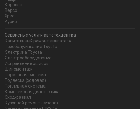
Королла
Версо
Ярис
Аурис
Сервисные услуги автотехцентра
Капитальный ремонт двигателя
Техобслуживание Toyota
Электрика Toyota
Электрооборудование
Исправление ошибок
Шиномонтаж
Тормозная система
Подвеска (ходовая)
Топливная система
Комплексная диагностика
Сход-развал
Кузовной ремонт (кузова)
Замена пыльника ШРУСа
Рычаг ручного тормоза
Редуктор
Прокладка поддона
Насос ГУР
Чистка дроссельной заслонки