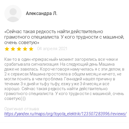
Александра Л.
«Сейчас такая редкость найти действительно
грамотного специалиста. У кого трудности с машиной,
очень советую»
04 апреля 2021
Как-то в один «прекрасный» момент загорелись все чеки и
срабатывала сигнализация. На следующий день Машина
даже не завелась. Короче говоря намучилась я с эти делом, в
2-х сервисах Машина простояла в общем месяц и ничего, не
могли понять в чем проблема. Геннадий нашёл причину в
течении 3-х дней и тьфу тьфу, езжу уже 3-й месяц и всё
хорошо. Сейчас такая редкость найти действительно
грамотного специалиста. У кого трудности с машиной, очень
советую)))
Оригинал отзыва:
https://yandex.ru/maps/org/toyota_elektrik/123507283996/reviews/