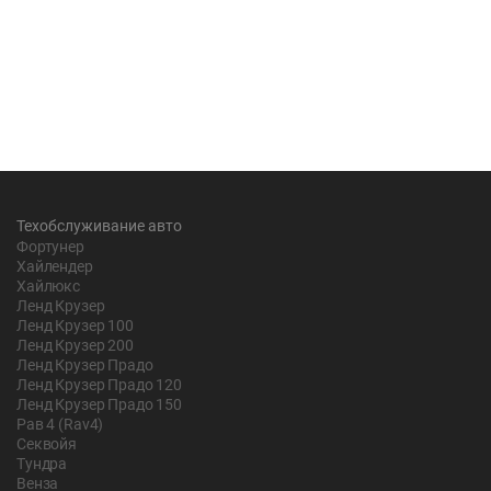
Техобслуживание авто
Фортунер
Хайлендер
Хайлюкс
Ленд Крузер
Ленд Крузер 100
Ленд Крузер 200
Ленд Крузер Прадо
Ленд Крузер Прадо 120
Ленд Крузер Прадо 150
Рав 4 (Rav4)
Секвойя
Тундра
Венза