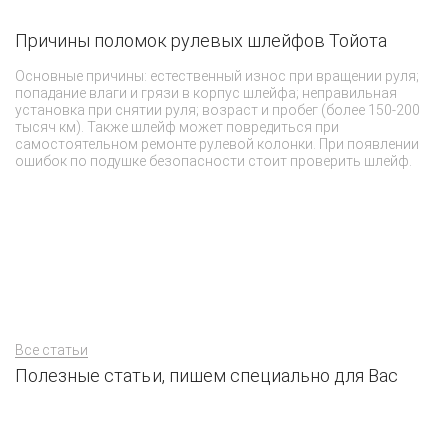
Причины поломок рулевых шлейфов Тойота
О
T
Основные причины: естественный износ при вращении руля;
попадание влаги и грязи в корпус шлейфа; неправильная
Пр
установка при снятии руля; возраст и пробег (более 150-200
пр
тысяч км). Также шлейф может повредиться при
в
самостоятельном ремонте рулевой колонки. При появлении
мо
ошибок по подушке безопасности стоит проверить шлейф.
п
О
ре
Все статьи
Полезные статьи, пишем специально для Вас