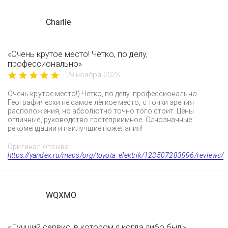
Charlie
«Очень крутое место! Чётко, по делу,
профессионально»
29 ноября 2023
Очень крутое место!) Чётко, по делу, профессионально.
Географически не самое лёгкое место, с точки зрения
расположения, но абсолютно точно того стоит. Цены
отличные, руководство гостеприимное. Однозначные
рекомендации и наилучшие пожелания!
Оригинал отзыва:
https://yandex.ru/maps/org/toyota_elektrik/123507283996/reviews/
WQXMO
«Лучший сервис, в котором я когда либо был!»