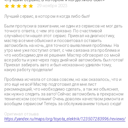
29 ноября 2023
Лучший сервис, в котором я когда либо был!
Были пропуски в зажигании, ни один из сервисов не мог дать
точного ответа, с чем это связано. По счастливой
случайности нашёл этот сервис. Приехал на диагностику,
мастер всё мне объяснил и посоветовал оставить
автомобиль на ночь, для точного выявления проблемы. На
утро мне уже поступил ответ, с чем связана эта проблема и
что необходимо для её решения. Мастер обговорил со мной
все работы и уже через пару дней мой автомобиль был готов!
Приехал забирать авто и был несказанно удивлён тому,
какую работу проделали!
Проблема исчезла от слова совсем, но как оказалось, что и
это ещё не всё! Мастер подготовил для мне лист
рекомендаций, что необходимо сделать, а так же объяснил,
как нужно следить за авто! Сейчас автомобиль в прекрасном
техническом состоянии! Очень доволен качеством ремонта и
вообщем сервисом! Теперь за обслуживанием только сюда!
Оригинал отзыва:
https://yandex.ru/maps/org/toyota_elektrik/123507283996/reviews/