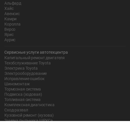
Альфард
Хайс
Авенсис
Камри
Королла
Версо
Ярис
Аурис
Сервисные услуги автотехцентра
Капитальный ремонт двигателя
Техобслуживание Toyota
Электрика Toyota
Электрооборудование
Исправление ошибок
Шиномонтаж
Тормозная система
Подвеска (ходовая)
Топливная система
Комплексная диагностика
Сход-развал
Кузовной ремонт (кузова)
Замена пыльника ШРУСа
Рычаг ручного тормоза