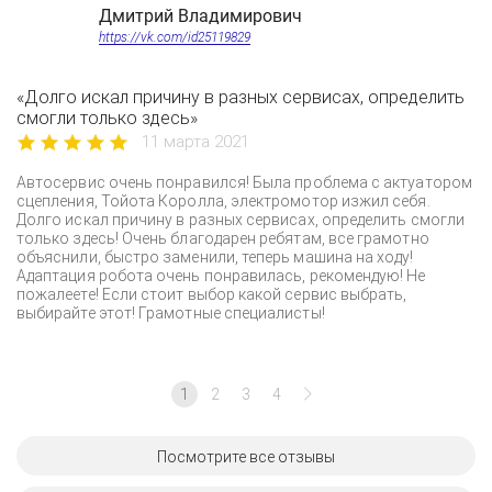
Дмитрий Владимирович
https://vk.com/id25119829
«Долго искал причину в разных сервисах, определить
смогли только здесь»
11 марта 2021
Автосервис очень понравился! Была проблема с актуатором
сцепления, Тойота Королла, электромотор изжил себя.
Долго искал причину в разных сервисах, определить смогли
только здесь! Очень благодарен ребятам, все грамотно
объяснили, быстро заменили, теперь машина на ходу!
Адаптация робота очень понравилась, рекомендую! Не
пожалеете! Если стоит выбор какой сервис выбрать,
выбирайте этот! Грамотные специалисты!
1
2
3
4
Посмотрите все отзывы