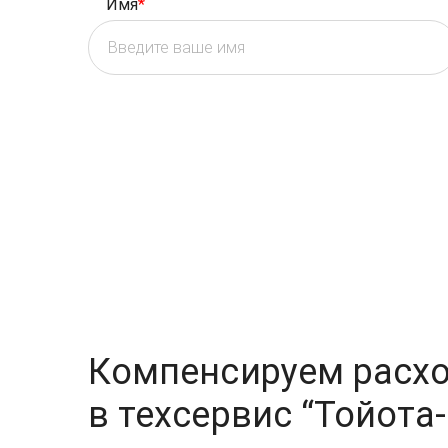
Имя
*
Компенсируем расхо
в техсервис
“Тойота