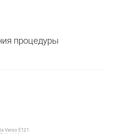
ния процедуры
ta Verso E121