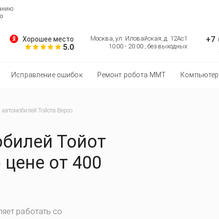
ванию
о
+7 
Москва, ул. Иловайская, д. 12Ас1
Хорошее место
5.0
10:00 - 20:00 , без выходных
Исправление ошибок
Ремонт робота MMT
Компьютер
автомобилей Тойота Версо
билей Тойот
 цене от 400
яет работать со