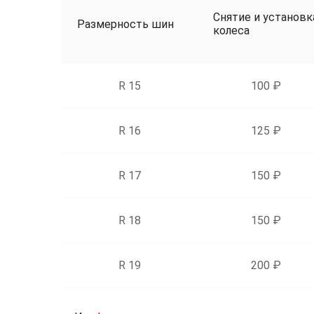
Снятие и установк
Размерность шин
колеса
R 15
100 ₽
R 16
125 ₽
R 17
150 ₽
R 18
150 ₽
R 19
200 ₽