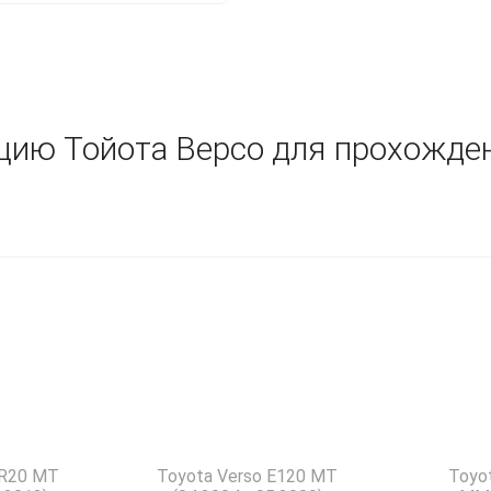
цию Тойота Версо для прохожде
 R20 MT
Toyota Verso E120 MT
Toyo