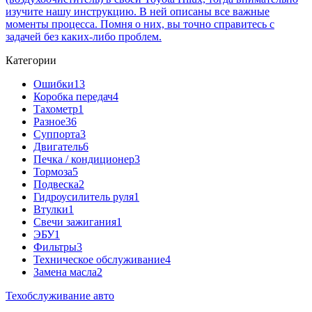
изучите нашу инструкцию. В ней описаны все важные
моменты процесса. Помня о них, вы точно справитесь с
задачей без каких-либо проблем.
Категории
Ошибки
13
Коробка передач
4
Тахометр
1
Разное
36
Cуппорта
3
Двигатель
6
Печка / кондиционер
3
Тормоза
5
Подвеска
2
Гидроусилитель руля
1
Втулки
1
Свечи зажигания
1
ЭБУ
1
Фильтры
3
Техническое обслуживание
4
Замена масла
2
Техобслуживание авто