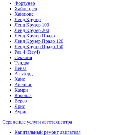
Фортунер
Хайлендер
Хайлюкс
Ленд Крузер
Ленд Крузер 100
Ленд Крузер 200
Ленд Крузер Прадо
Ленд Крузер Прадо 120
Ленд Крузер Прадо 150
Рав 4 (Rav4)
Секвойя
Тундра
Венза
Альфард
Хайс
Авенсис
Камри
Королла
Версо
Ярис
Аурис
Сервисные услуги автотехцентра
Капитальный ремонт двигателя