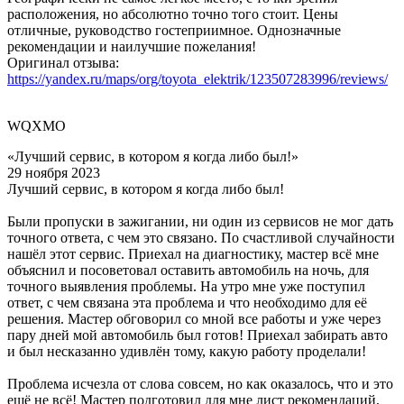
расположения, но абсолютно точно того стоит. Цены
отличные, руководство гостеприимное. Однозначные
рекомендации и наилучшие пожелания!
Оригинал отзыва:
https://yandex.ru/maps/org/toyota_elektrik/123507283996/reviews/
WQXMO
«Лучший сервис, в котором я когда либо был!»
29 ноября 2023
Лучший сервис, в котором я когда либо был!
Были пропуски в зажигании, ни один из сервисов не мог дать
точного ответа, с чем это связано. По счастливой случайности
нашёл этот сервис. Приехал на диагностику, мастер всё мне
объяснил и посоветовал оставить автомобиль на ночь, для
точного выявления проблемы. На утро мне уже поступил
ответ, с чем связана эта проблема и что необходимо для её
решения. Мастер обговорил со мной все работы и уже через
пару дней мой автомобиль был готов! Приехал забирать авто
и был несказанно удивлён тому, какую работу проделали!
Проблема исчезла от слова совсем, но как оказалось, что и это
ещё не всё! Мастер подготовил для мне лист рекомендаций,