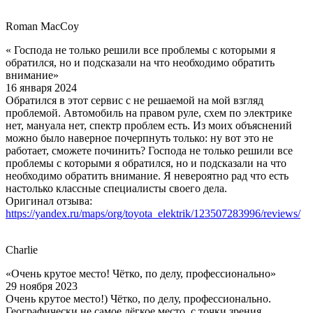
Roman MacCoy
« Господа не только решили все проблемы с которыми я
обратился, но и подсказали на что необходимо обратить
внимание»
16 января 2024
Обратился в этот сервис с не решаемой на мой взгляд
проблемой. Автомобиль на правом руле, схем по электрике
нет, мануала нет, спектр проблем есть. Из моих объяснений
можно было наверное почерпнуть только: ну вот это не
работает, сможете починить? Господа не только решили все
проблемы с которыми я обратился, но и подсказали на что
необходимо обратить внимание. Я невероятно рад что есть
настолько классные специалисты своего дела.
Оригинал отзыва:
https://yandex.ru/maps/org/toyota_elektrik/123507283996/reviews/
Charlie
«Очень крутое место! Чётко, по делу, профессионально»
29 ноября 2023
Очень крутое место!) Чётко, по делу, профессионально.
Географически не самое лёгкое место, с точки зрения