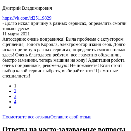
Дмитрий Владимирович
https://vk.com/id25119829
«Долго искал причину в разных сервисах, определить смогли
только здесь»
11 марта 2021
Автосервис очень понравился! Была проблема с актуатором
сцепления, Тойота Королла, электромотор изжил себя. Долго
искал причину в разных сервисах, определить смогли только
здесь! Очень благодарен ребятам, все грамотно объяснили,
быстро заменили, теперь машина на ходу! Адаптация робота
очень понравилась, рекомендую! Не пожалеете! Если стоит
выбор какой сервис выбрать, выбирайте этот! Грамотные
специалисты!
1
2
3
4
Посмотрите все отзывы
Оставьте свой отзыв
Ответы на часто-задаваемые вопросы