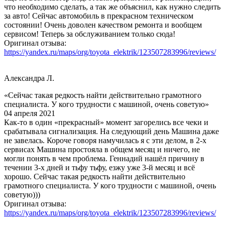
что необходимо сделать, а так же объяснил, как нужно следить
за авто! Сейчас автомобиль в прекрасном техническом
состоянии! Очень доволен качеством ремонта и вообщем
сервисом! Теперь за обслуживанием только сюда!
Оригинал отзыва:
https://yandex.ru/maps/org/toyota_elektrik/123507283996/reviews/
Александра Л.
«Сейчас такая редкость найти действительно грамотного
специалиста. У кого трудности с машиной, очень советую»
04 апреля 2021
Как-то в один «прекрасный» момент загорелись все чеки и
срабатывала сигнализация. На следующий день Машина даже
не завелась. Короче говоря намучилась я с эти делом, в 2-х
сервисах Машина простояла в общем месяц и ничего, не
могли понять в чем проблема. Геннадий нашёл причину в
течении 3-х дней и тьфу тьфу, езжу уже 3-й месяц и всё
хорошо. Сейчас такая редкость найти действительно
грамотного специалиста. У кого трудности с машиной, очень
советую)))
Оригинал отзыва:
https://yandex.ru/maps/org/toyota_elektrik/123507283996/reviews/