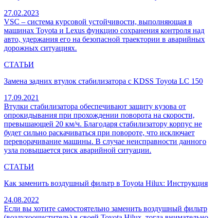
27.02.2023
VSC – система курсовой устойчивости, выполняющая в
машинах Toyota и Lexus функцию сохранения контроля над
авто, удержания его на безопасной траектории в аварийных
дорожных ситуациях.
СТАТЬИ
Замена задних втулок стабилизатора с KDSS Toyota LC 150
17.09.2021
Втулки стабилизатора обеспечивают защиту кузова от
опрокидывания при прохождении поворота на скорости,
превышающей 20 км/ч. Благодаря стабилизатору корпус не
будет сильно раскачиваться при повороте, что исключает
переворачивание машины. В случае неисправности данного
узла повышается риск аварийной ситуации.
СТАТЬИ
Как заменить воздушный фильтр в Toyota Hilux: Инструкция
24.08.2022
Если вы хотите самостоятельно заменить воздушный фильтр
(воздухоочиститель) в своей Toyota Hilux, тогда внимательно