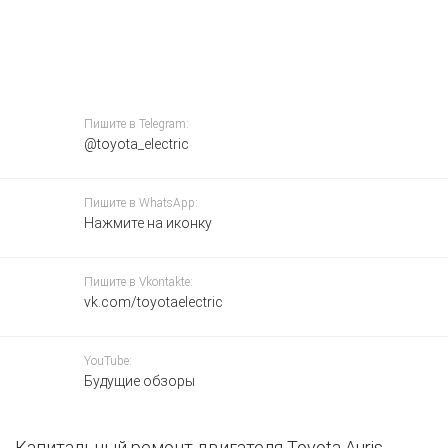
Пишите в Telegram:
@toyota_electric
Пишите в WhatsApp:
Нажмите на иконку
Пишите в Vkontakte:
vk.com/toyotaelectric
YouTube:
Будущие обзоры
Капитальный ремонт двигателя Toyota Auris
П