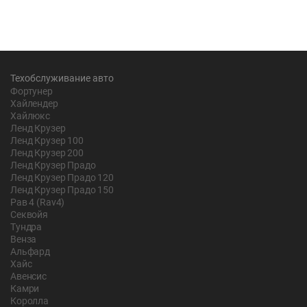
Техобслуживание авто
Фортунер
Хайлендер
Хайлюкс
Ленд Крузер
Ленд Крузер 100
Ленд Крузер 200
Ленд Крузер Прадо
Ленд Крузер Прадо 120
Ленд Крузер Прадо 150
Рав 4 (Rav4)
Секвойя
Тундра
Венза
Альфард
Хайс
Авенсис
Камри
Королла