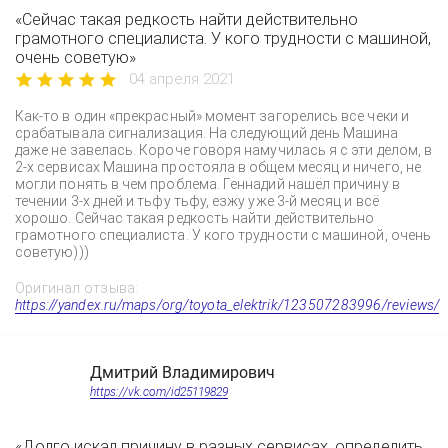
«Сейчас такая редкость найти действительно
грамотного специалиста. У кого трудности с машиной,
очень советую»
04 апреля 2021
Как-то в один «прекрасный» момент загорелись все чеки и
срабатывала сигнализация. На следующий день Машина
даже не завелась. Короче говоря намучилась я с эти делом, в
2-х сервисах Машина простояла в общем месяц и ничего, не
могли понять в чем проблема. Геннадий нашёл причину в
течении 3-х дней и тьфу тьфу, езжу уже 3-й месяц и всё
хорошо. Сейчас такая редкость найти действительно
грамотного специалиста. У кого трудности с машиной, очень
советую)))
Оригинал отзыва:
https://yandex.ru/maps/org/toyota_elektrik/123507283996/reviews/
Дмитрий Владимирович
https://vk.com/id25119829
«Долго искал причину в разных сервисах, определить