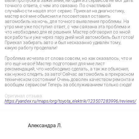
Были пропуски в зажигании, ни один из сервисов не мог дать
точного ответа, с чем это связано. По счастливой
случайности нашёл этот сервис. Приехал на диагностику,
мастер всё мне объяснил и посоветовал оставить
автомобиль на ночь, для точного выявления проблемы. На
утро мне уже поступил ответ, с чем связана эта проблема и
что необходимо для её решения. Мастер обговорил со мной
все работы и уже через пару дней мой автомобиль был готов!
Приехал забирать авто и был несказанно удивлён тому,
какую работу проделали!
Проблема исчезла от слова совсем, но как оказалось, что и
это ещё не всё! Мастер подготовил для мне лист
рекомендаций, что необходимо сделать, а так же объяснил,
как нужно следить за авто! Сейчас автомобиль в прекрасном
техническом состоянии! Очень доволен качеством ремонта и
вообщем сервисом! Теперь за обслуживанием только сюда!
Оригинал отзыва:
https://yandex.ru/maps/org/toyota_elektrik/123507283996/reviews/
Александра Л.