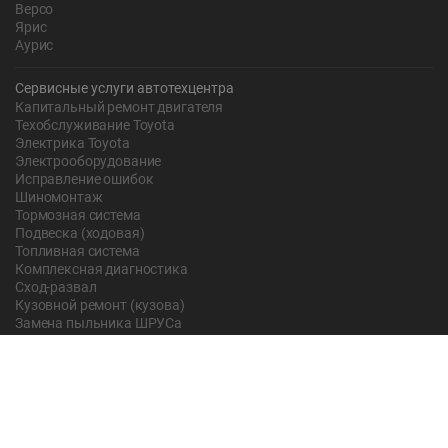
Версо
Ярис
Аурис
Сервисные услуги автотехцентра
Капитальный ремонт двигателя
Техобслуживание Toyota
Электрика Toyota
Электрооборудование
Исправление ошибок
Шиномонтаж
Тормозная система
Подвеска (ходовая)
Топливная система
Комплексная диагностика
Сход-развал
Кузовной ремонт (кузова)
Замена пыльника ШРУСа
Рычаг ручного тормоза
Редуктор
Прокладка поддона
Насос ГУР
Чистка дроссельной заслонки
Lexus