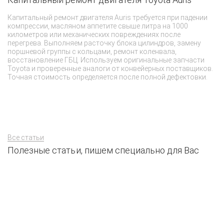
к
Капитальный ремонт двигателя Auris требуется при падении
компрессии, масляном аппетите свыше литра на 1000
К
километров или механических повреждениях после
х
перегрева. Выполняем расточку блока цилиндров, замену
во
поршневой группы с кольцами, ремонт коленвала,
н
восстановление ГБЦ. Используем оригинальные запчасти
ра
Toyota и проверенные аналоги от конвейерных поставщиков.
Н
Точная стоимость определяется после полной дефектовки.
ка
Все статьи
Полезные статьи, пишем специально для Вас