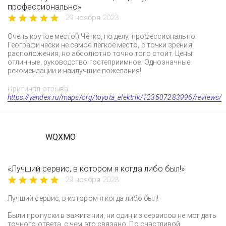
профессионально»
29 ноября 2023
Очень крутое место!) Чётко, по делу, профессионально.
Географически не самое лёгкое место, с точки зрения
расположения, но абсолютно точно того стоит. Цены
отличные, руководство гостеприимное. Однозначные
рекомендации и наилучшие пожелания!
Оригинал отзыва:
https://yandex.ru/maps/org/toyota_elektrik/123507283996/reviews/
WQXMO
«Лучший сервис, в котором я когда либо был!»
29 ноября 2023
Лучший сервис, в котором я когда либо был!
Были пропуски в зажигании, ни один из сервисов не мог дать
точного ответа, с чем это связано. По счастливой