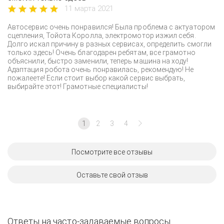
11 марта 2021
Автосервис очень понравился! Была проблема с актуатором
сцепления, Тойота Королла, электромотор изжил себя.
Долго искал причину в разных сервисах, определить смогли
только здесь! Очень благодарен ребятам, все грамотно
объяснили, быстро заменили, теперь машина на ходу!
Адаптация робота очень понравилась, рекомендую! Не
пожалеете! Если стоит выбор какой сервис выбрать,
выбирайте этот! Грамотные специалисты!
1
2
3
4
Посмотрите все отзывы
Оставьте свой отзыв
Ответы на часто-задаваемые вопросы