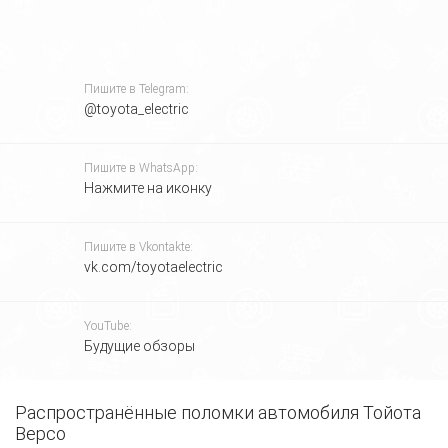
Пишите в Telegram:
@toyota_electric
Пишите в WhatsApp:
Нажмите на иконку
Пишите в Vkontakte:
vk.com/toyotaelectric
YouTube:
Будущие обзоры
Распространённые поломки автомобиля Тойота
Д
Версо
C