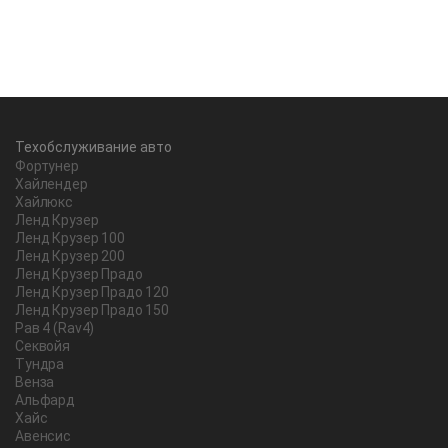
Техобслуживание авто
Фортунер
Хайлендер
Хайлюкс
Ленд Крузер
Ленд Крузер 100
Ленд Крузер 200
Ленд Крузер Прадо
Ленд Крузер Прадо 120
Ленд Крузер Прадо 150
Рав 4 (Rav4)
Секвойя
Тундра
Венза
Альфард
Хайс
Авенсис