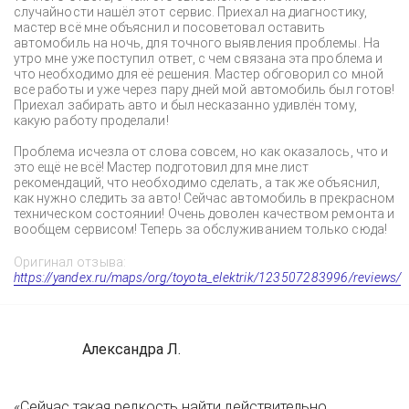
случайности нашёл этот сервис. Приехал на диагностику,
мастер всё мне объяснил и посоветовал оставить
автомобиль на ночь, для точного выявления проблемы. На
утро мне уже поступил ответ, с чем связана эта проблема и
что необходимо для её решения. Мастер обговорил со мной
все работы и уже через пару дней мой автомобиль был готов!
Приехал забирать авто и был несказанно удивлён тому,
какую работу проделали!
Проблема исчезла от слова совсем, но как оказалось, что и
это ещё не всё! Мастер подготовил для мне лист
рекомендаций, что необходимо сделать, а так же объяснил,
как нужно следить за авто! Сейчас автомобиль в прекрасном
техническом состоянии! Очень доволен качеством ремонта и
вообщем сервисом! Теперь за обслуживанием только сюда!
Оригинал отзыва:
https://yandex.ru/maps/org/toyota_elektrik/123507283996/reviews/
Александра Л.
«Сейчас такая редкость найти действительно