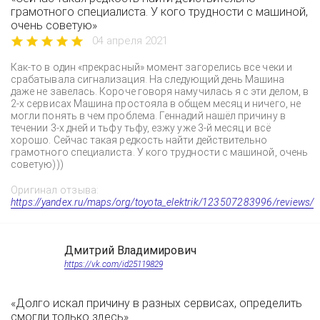
грамотного специалиста. У кого трудности с машиной,
очень советую»
04 апреля 2021
Как-то в один «прекрасный» момент загорелись все чеки и
срабатывала сигнализация. На следующий день Машина
даже не завелась. Короче говоря намучилась я с эти делом, в
2-х сервисах Машина простояла в общем месяц и ничего, не
могли понять в чем проблема. Геннадий нашёл причину в
течении 3-х дней и тьфу тьфу, езжу уже 3-й месяц и всё
хорошо. Сейчас такая редкость найти действительно
грамотного специалиста. У кого трудности с машиной, очень
советую)))
Оригинал отзыва:
https://yandex.ru/maps/org/toyota_elektrik/123507283996/reviews/
Дмитрий Владимирович
https://vk.com/id25119829
«Долго искал причину в разных сервисах, определить
смогли только здесь»