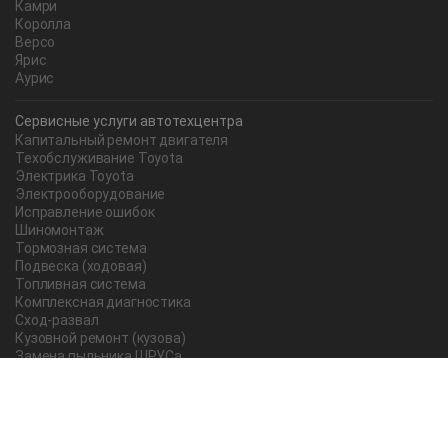
Камри
Королла
Версо
Ярис
Аурис
Сервисные услуги автотехцентра
Капитальный ремонт двигателя
Техобслуживание Toyota
Электрика Toyota
Электрооборудование
Исправление ошибок
Шиномонтаж
Тормозная система
Подвеска (ходовая)
Топливная система
Комплексная диагностика
Сход-развал
Кузовной ремонт (кузова)
Замена пыльника ШРУСа
Рычаг ручного тормоза
Редуктор
Прокладка поддона
Насос ГУР
Чистка дроссельной заслонки