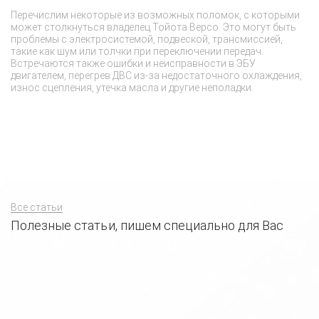
Перечислим некоторые из возможных поломок, с которыми
П
может столкнуться владелец Тойота Версо. Это могут быть
па
проблемы с электросистемой, подвеской, трансмиссией,
ча
такие как шум или толчки при переключении передач.
ил
Встречаются также ошибки и неисправности в ЭБУ
ок
двигателем, перегрев ДВС из-за недостаточного охлаждения,
в
износ сцепления, утечка масла и другие неполадки.
ск
си
шт
Все статьи
Полезные статьи, пишем специально для Вас